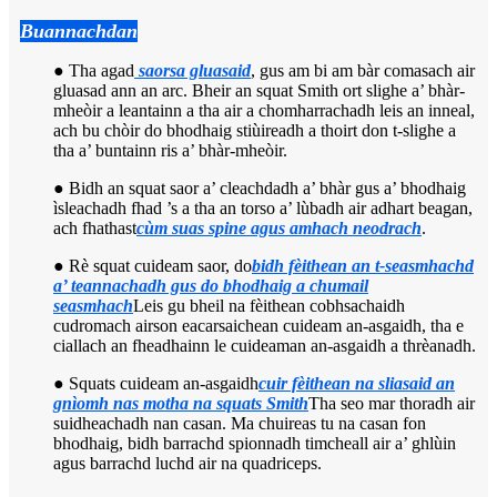
Buannachdan
● Tha agad
saorsa gluasaid
, gus am bi am bàr comasach air
gluasad ann an arc. Bheir an squat Smith ort slighe a’ bhàr-
mheòir a leantainn a tha air a chomharrachadh leis an inneal,
ach bu chòir do bhodhaig stiùireadh a thoirt don t-slighe a
tha a’ buntainn ris a’ bhàr-mheòir.
● Bidh an squat saor a’ cleachdadh a’ bhàr gus a’ bhodhaig
ìsleachadh fhad ’s a tha an torso a’ lùbadh air adhart beagan,
ach fhathast
cùm suas spine agus amhach neodrach
.
● Rè squat cuideam saor, do
bidh fèithean an t-seasmhachd
a’ teannachadh gus do bhodhaig a chumail
seasmhach
Leis gu bheil na fèithean cobhsachaidh
cudromach airson eacarsaichean cuideam an-asgaidh, tha e
ciallach an fheadhainn le cuideaman an-asgaidh a thrèanadh.
● Squats cuideam an-asgaidh
cuir fèithean na sliasaid an
gnìomh nas motha na squats Smith
Tha seo mar thoradh air
suidheachadh nan casan. Ma chuireas tu na casan fon
bhodhaig, bidh barrachd spionnadh timcheall air a’ ghlùin
agus barrachd luchd air na quadriceps.