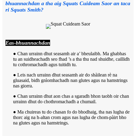
bhuannachdan a tha aig Squats Cuideam Saor an taca
ri Squats Smith?
Eas-bhuannachdan
● Chan urrainn dhut seasamh air a’ bheulaibh. Ma ghabhas
tu an suidheachadh seo fhad ’s a tha thu nad shuidhe, caillidh
tu cothromachadh agus tuitidh tu.
● Leis nach urrainn dhut seasamh air do shàilean rè na
gluasaid, bidh gnìomhachadh nan glutes agus na hamstrings
nas giorra.
● Chan urrainn dhut aon chas a sgaradh bhon taobh oir chan
urrainn dhut do chothromachadh a chumail.
● Ma chuireas tu do chasan fo do bhodhaig, tha nas lugha de
thorc aig na h-altan crom agus nas lugha de chom-pàirt bho
na glutes agus na hamstrings.