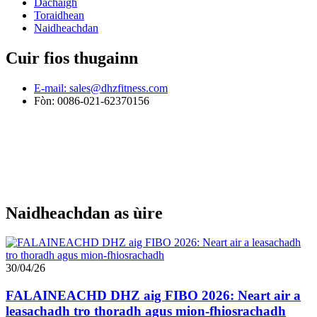
Dachaigh
Toraidhean
Naidheachdan
Cuir fios thugainn
E-mail: sales@dhzfitness.com
Fòn: 0086-021-62370156
Naidheachdan as ùire
30/04/26
FALAINEACHD DHZ aig FIBO 2026: Neart air a
leasachadh tro thoradh agus mion-fhiosrachadh