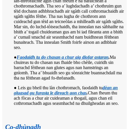
làn-threòraichte agus chan fheum e na bàraichean a
chothromachadh. Tha seo a’ lughdachadh a’ chothruim gun
tèid dochann adhbhrachadh air sgàth call cothromachaidh air
sgàth sgìths fèithe. Tha nas lugha de chothrom ann
cuideachd gun tèid an teicneòlas a mhilleadh air sgàth sgìths.
Mar sin, do luchd-tòiseachaidh, tha innealan nas sàbhailte na
bhith a’ togail chuideaman gus am bi iad fileanta ann a bhith
a’ cumail smachd air seasmhachd nam buidhnean fèithean
bunaiteach. Tha innealan Smith foirfe airson an adhbhair
seo.
●
Faodaidh tu do chasan a chur aig diofar astaran
.
Ma
chuireas tu do chasan nas fhaide bho chèile, cuiridh sin
barrachd fèithean nan glutes agus nan hamstrings an
gnìomh. Tha a’ bhuaidh seo gu sònraichte buannachdail ma
tha na fèithean agad fo-thrèanadh.
● Leis gu bheil thu làn chothromach, faodaidh tu
dèan an
gluasad gu furasta le dìreach aon chas
.
Chan fheum thu
ach fòcas a chur air cuideaman a thogail, agus chan eil
cothromachadh agus seasmhachd na dhuilgheadas an seo.
Co-dhùnadh