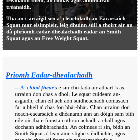
trèanaidh fhèin, an comas agus adhbharan
trèanaidh.
Tha an t-artaigil seo a’ cleachdadh an Eacarsaich
Squat mar eisimpleir, leig dhuinn sùil a thoirt air an
dà phrìomh eadar-dhealachadh eadar an Smith
Squat agus an Free Weight Squat.
Prìomh Eadar-dhealachadh
--
A’ chiad fhear
's e sin cho fada air adhart 's as
urrainn don chas a dhol. Le squat cuideam an-
asgaidh, chan eil ach aon suidheachadh comasach
far a bheil a' chas fon bhàr-bhàr. Chan urrainn don
neach-eacarsaich a dhèanamh ann an dòigh sam bith
eile oir tha e furasta cothromachadh a chall agus
dochann adhbhrachadh. An coimeas ri sin, bidh an
Smith Squat a’ leantainn slighe stèidhichte, agus
mar sin chan eil feum air cothromachadh a