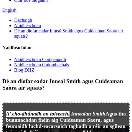
Cuir fios thugainn
English
Dachaigh
Naidheachdan
Dè an diofar eadar Inneal Smith agus Cuideaman Saora air
squats?
Naidheachdan
Naidheachdan Companaidh
Naidheachdan Gnìomhachais
Blog DHZ
Dè an diofar eadar Inneal Smith agus Cuideaman
Saora air squats?
A’ cho-dhùnadh an toiseach.
Innealan Smith
Agus tha
buannachdan fhèin aig Cuideaman Saora, agus
feumaidh luchd-eacarsaich taghadh a rèir an sgilean