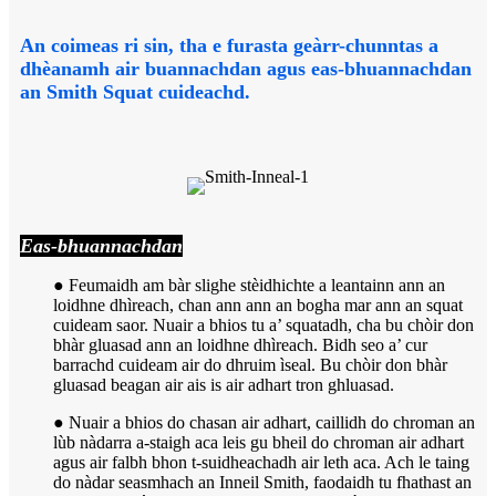
An coimeas ri sin, tha e furasta geàrr-chunntas a
dhèanamh air buannachdan agus eas-bhuannachdan
an Smith Squat cuideachd.
Eas-bhuannachdan
● Feumaidh am bàr slighe stèidhichte a leantainn ann an
loidhne dhìreach, chan ann ann an bogha mar ann an squat
cuideam saor. Nuair a bhios tu a’ squatadh, cha bu chòir don
bhàr gluasad ann an loidhne dhìreach. Bidh seo a’ cur
barrachd cuideam air do dhruim ìseal. Bu chòir don bhàr
gluasad beagan air ais is air adhart tron ​​ghluasad.
● Nuair a bhios do chasan air adhart, caillidh do chroman an
lùb nàdarra a-staigh aca leis gu bheil do chroman air adhart
agus air falbh bhon t-suidheachadh air leth aca. Ach le taing
do nàdar seasmhach an Inneil Smith, faodaidh tu fhathast an