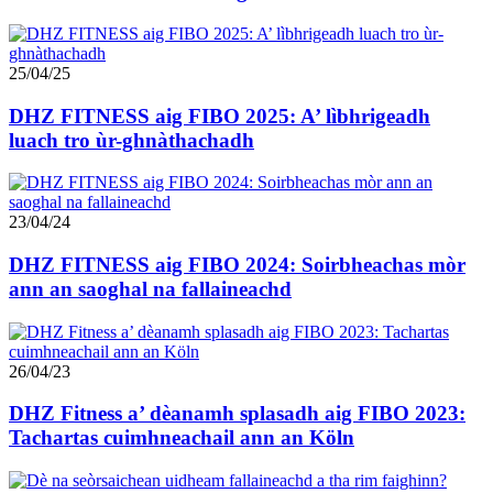
25/04/25
DHZ FITNESS aig FIBO 2025: A’ lìbhrigeadh
luach tro ùr-ghnàthachadh
23/04/24
DHZ FITNESS aig FIBO 2024: Soirbheachas mòr
ann an saoghal na fallaineachd
26/04/23
DHZ Fitness a’ dèanamh splasadh aig FIBO 2023:
Tachartas cuimhneachail ann an Köln