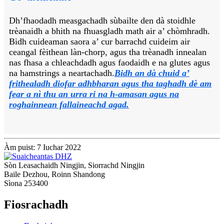
Dh’fhaodadh measgachadh sùbailte den dà stoidhle
trèanaidh a bhith na fhuasgladh math air a’ chòmhradh.
Bidh cuideaman saora a’ cur barrachd cuideim air
ceangal fèithean làn-chorp, agus tha trèanadh innealan
nas fhasa a chleachdadh agus faodaidh e na glutes agus
na hamstrings a neartachadh.
Bidh an dà chuid a’
frithealadh diofar adhbharan agus tha taghadh dè am
fear a nì thu an urra ri na h-amasan agus na
roghainnean fallaineachd agad.
Àm puist: 7 Iuchar 2022
Sòn Leasachaidh Ningjin, Siorrachd Ningjin
Baile Dezhou, Roinn Shandong
Sìona 253400
Fiosrachadh