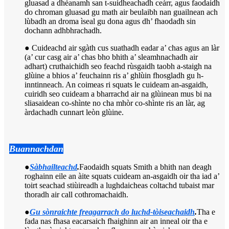
gluasad a dhèanamh san t-suidheachadh ceàrr, agus faodaidh
do chroman gluasad gu math air beulaibh nan guailnean ach
lùbadh an droma ìseal gu dona agus dh’ fhaodadh sin
dochann adhbhrachadh.
● Cuideachd air sgàth cus suathadh eadar a’ chas agus an làr
(a’ cur casg air a’ chas bho bhith a’ sleamhnachadh air
adhart) cruthaichidh seo feachd rùsgaidh taobh a-staigh na
glùine a bhios a’ feuchainn ris a’ ghlùin fhosgladh gu h-
inntinneach. An coimeas ri squats le cuideam an-asgaidh,
cuiridh seo cuideam a bharrachd air na glùinean mus bi na
sliasaidean co-shìnte no cha mhòr co-shìnte ris an làr, ag
àrdachadh cunnart leòn glùine.
Buannachdan
●
Sàbhailteachd
.
Faodaidh squats Smith a bhith nan deagh
roghainn eile an àite squats cuideam an-asgaidh oir tha iad a’
toirt seachad stiùireadh a lughdaicheas coltachd tubaist mar
thoradh air call cothromachaidh.
●
Gu sònraichte freagarrach do luchd-tòiseachaidh
.
Tha e
fada nas fhasa eacarsaich fhaighinn air an inneal oir tha e