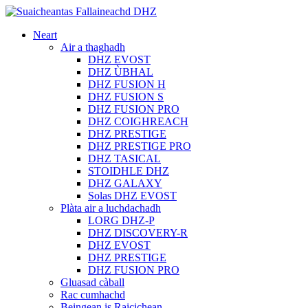
Neart
Air a thaghadh
DHZ EVOST
DHZ ÙBHAL
DHZ FUSION H
DHZ FUSION S
DHZ FUSION PRO
DHZ COIGHREACH
DHZ PRESTIGE
DHZ PRESTIGE PRO
DHZ TASICAL
STOIDHLE DHZ
DHZ GALAXY
Solas DHZ EVOST
Plàta air a luchdachadh
LORG DHZ-P
DHZ DISCOVERY-R
DHZ EVOST
DHZ PRESTIGE
DHZ FUSION PRO
Gluasad càball
Rac cumhachd
Beingean is Raicichean