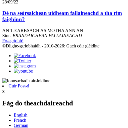
28/09/22
Dè na seòrsaichean uidheam fallaineachd a tha rim
faighinn?
AN T-EARBSACH AS MOTHA ANN AN
Sìona
BRANDAICHEAN FALLAINEACHD
Fo-sgrìobh!
©Dlighe-sgrìobhaidh - 2010-2026: Gach còir glèidhte.
Cuir Post-d
x
Fàg do theachdaireachd
English
French
German