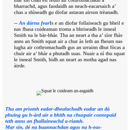
bharrachd, agus faodaidh an neach-eacarsaich a’
chas a shìneadh gu diofar astaran airson trèanadh.
--
An dàrna fear
Is e an diofar follaiseach gu bheil e
nas fhasa cuideaman troma a bhriseadh le inneal
Smith na le bàr-bhàr. Tha an neart a tha a’ sìor fhàs
anns an Smith squat air a chur às leth an fheum nas
lugha air cothromachadh gus an urrainn dhut fòcas a
chuir air a’ bhàr a phutadh suas. Nuair a nì thu squat
le inneal Smith, bidh an neart as motha agad nas
àirde.
Tha am prìomh eadar-dhealachadh eadar an dà
phuing gu h-àrd air a bhith na chuspair connspaid
teth anns an fhallaineachd a-riamh.
Mar sin, dè na buannachdan agus na h-eas-