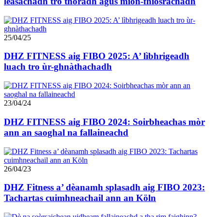
leasachadh tro thoradh agus mion-fhiosrachadh
25/04/25
DHZ FITNESS aig FIBO 2025: A’ lìbhrigeadh
luach tro ùr-ghnàthachadh
23/04/24
DHZ FITNESS aig FIBO 2024: Soirbheachas mòr
ann an saoghal na fallaineachd
26/04/23
DHZ Fitness a’ dèanamh splasadh aig FIBO 2023:
Tachartas cuimhneachail ann an Köln