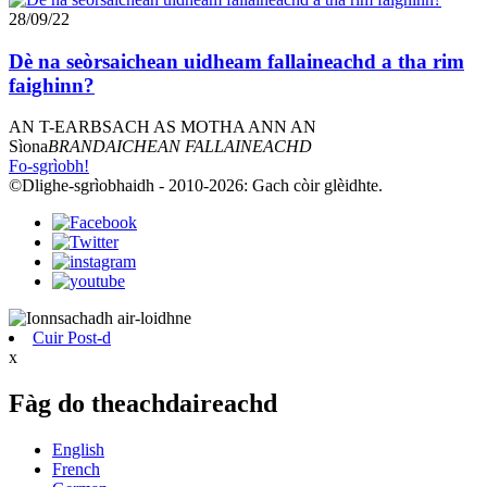
28/09/22
Dè na seòrsaichean uidheam fallaineachd a tha rim
faighinn?
AN T-EARBSACH AS MOTHA ANN AN
Sìona
BRANDAICHEAN FALLAINEACHD
Fo-sgrìobh!
©Dlighe-sgrìobhaidh - 2010-2026: Gach còir glèidhte.
Cuir Post-d
x
Fàg do theachdaireachd
English
French