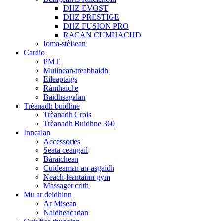
DHZ EVOST
DHZ PRESTIGE
DHZ FUSION PRO
RACAN CUMHACHD
Ioma-stèisean
Cardio
PMT
Muilnean-treabhaidh
Eileaptaigs
Ràmhaiche
Baidhsagalan
Trèanadh buidhne
Trèanadh Crois
Trèanadh Buidhne 360
Innealan
Accessories
Seata ceangail
Bàraichean
Cuideaman an-asgaidh
Neach-leantainn gym
Massager crith
Mu ar deidhinn
Ar Misean
Naidheachdan