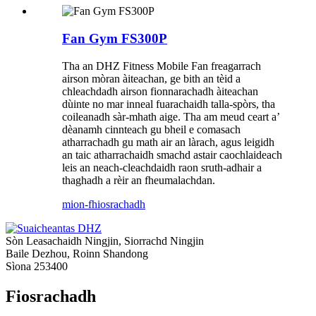
Fan Gym FS300P
Tha an DHZ Fitness Mobile Fan freagarrach
airson mòran àiteachan, ge bith an tèid a
chleachdadh airson fionnarachadh àiteachan
dùinte no mar inneal fuarachaidh talla-spòrs, tha
coileanadh sàr-mhath aige. Tha am meud ceart a’
dèanamh cinnteach gu bheil e comasach
atharrachadh gu math air an làrach, agus leigidh
an taic atharrachaidh smachd astair caochlaideach
leis an neach-cleachdaidh raon sruth-adhair a
thaghadh a rèir an fheumalachdan.
mion-fhiosrachadh
Sòn Leasachaidh Ningjin, Siorrachd Ningjin
Baile Dezhou, Roinn Shandong
Sìona 253400
Fiosrachadh