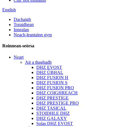
Cuir fios thugainn
English
Dachaigh
Toraidhean
Innealan
Neach-leantainn gym
Roinnean-seòrsa
Neart
Air a thaghadh
DHZ EVOST
DHZ ÙBHAL
DHZ FUSION H
DHZ FUSION S
DHZ FUSION PRO
DHZ COIGHREACH
DHZ PRESTIGE
DHZ PRESTIGE PRO
DHZ TASICAL
STOIDHLE DHZ
DHZ GALAXY
Solas DHZ EVOST