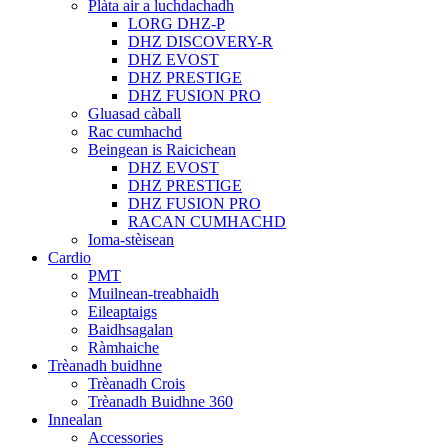
Plàta air a luchdachadh
LORG DHZ-P
DHZ DISCOVERY-R
DHZ EVOST
DHZ PRESTIGE
DHZ FUSION PRO
Gluasad càball
Rac cumhachd
Beingean is Raicichean
DHZ EVOST
DHZ PRESTIGE
DHZ FUSION PRO
RACAN CUMHACHD
Ioma-stèisean
Cardio
PMT
Muilnean-treabhaidh
Eileaptaigs
Baidhsagalan
Ràmhaiche
Trèanadh buidhne
Trèanadh Crois
Trèanadh Buidhne 360
Innealan
Accessories