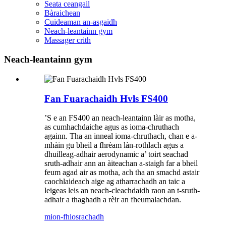
Seata ceangail
Bàraichean
Cuideaman an-asgaidh
Neach-leantainn gym
Massager crith
Neach-leantainn gym
Fan Fuarachaidh Hvls FS400
’S e an FS400 an neach-leantainn làir as motha,
as cumhachdaiche agus as ioma-chruthach
againn. Tha an inneal ioma-chruthach, chan e a-
mhàin gu bheil a fhrèam làn-rothlach agus a
dhuilleag-adhair aerodynamic a’ toirt seachad
sruth-adhair ann an àiteachan a-staigh far a bheil
feum agad air as motha, ach tha an smachd astair
caochlaideach aige ag atharrachadh an taic a
leigeas leis an neach-cleachdaidh raon an t-sruth-
adhair a thaghadh a rèir an fheumalachdan.
mion-fhiosrachadh