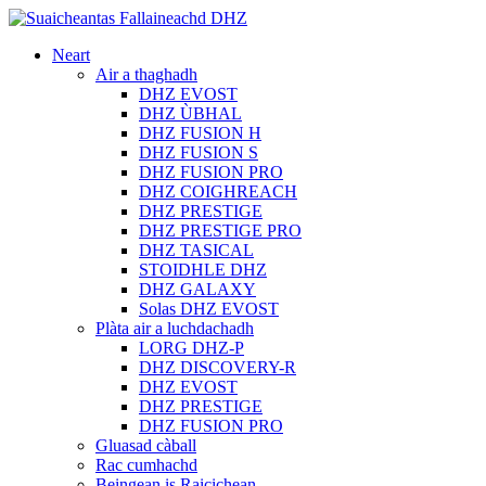
Neart
Air a thaghadh
DHZ EVOST
DHZ ÙBHAL
DHZ FUSION H
DHZ FUSION S
DHZ FUSION PRO
DHZ COIGHREACH
DHZ PRESTIGE
DHZ PRESTIGE PRO
DHZ TASICAL
STOIDHLE DHZ
DHZ GALAXY
Solas DHZ EVOST
Plàta air a luchdachadh
LORG DHZ-P
DHZ DISCOVERY-R
DHZ EVOST
DHZ PRESTIGE
DHZ FUSION PRO
Gluasad càball
Rac cumhachd
Beingean is Raicichean