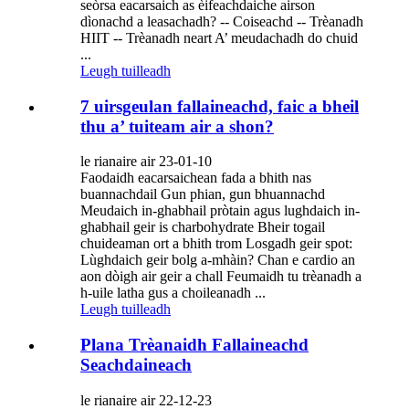
seòrsa eacarsaich as èifeachdaiche airson
dìonachd a leasachadh? -- Coiseachd -- Trèanadh
HIIT -- Trèanadh neart A’ meudachadh do chuid
...
Leugh tuilleadh
7 uirsgeulan fallaineachd, faic a bheil
thu a’ tuiteam air a shon?
le rianaire air 23-01-10
Faodaidh eacarsaichean fada a bhith nas
buannachdail Gun phian, gun bhuannachd
Meudaich in-ghabhail pròtain agus lughdaich in-
ghabhail geir is charbohydrate Bheir togail
chuideaman ort a bhith trom Losgadh geir spot:
Lùghdaich geir bolg a-mhàin? Chan e cardio an
aon dòigh air geir a chall Feumaidh tu trèanadh a
h-uile latha gus a choileanadh ...
Leugh tuilleadh
Plana Trèanaidh Fallaineachd
Seachdaineach
le rianaire air 22-12-23