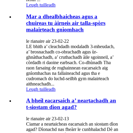
Leugh tuilleadh
Mar a dhealbhaicheas agus a
chuireas tu àirneis air talla-spòrs
malairteach gnìomhach
le rianaire air 23-02-22
LE bhith a’ cleachdadh modaladh 3-mheudach,
a’ brosnachadh co-obrachadh agus ùr-
ghnàthachadh, a’ cruthachadh àile sgoinneil, a’
còrdadh ri daoine earbsach. Co-dhùnadh Tha
raon farsaing de roghainnean eacarsaich aig
gnìomhachas na fallaineachd agus tha e
cudromach do luchd-seilbh gym malairteach
aithneachadh...
Leugh tuilleadh
A bheil eacarsaich a’ neartachadh an
t-siostam dìon agad?
le rianaire air 23-02-13
Ciamar a neartaicheas eacarsaich an siostam dìon
agad? Dìonachd nas fheàrr le cunbhalachd Dè an