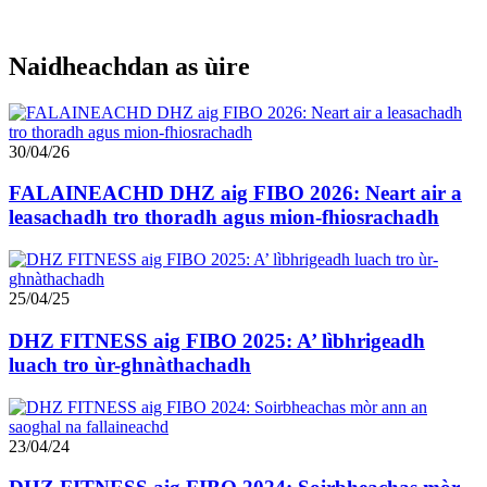
Naidheachdan as ùire
30/04/26
FALAINEACHD DHZ aig FIBO 2026: Neart air a
leasachadh tro thoradh agus mion-fhiosrachadh
25/04/25
DHZ FITNESS aig FIBO 2025: A’ lìbhrigeadh
luach tro ùr-ghnàthachadh
23/04/24