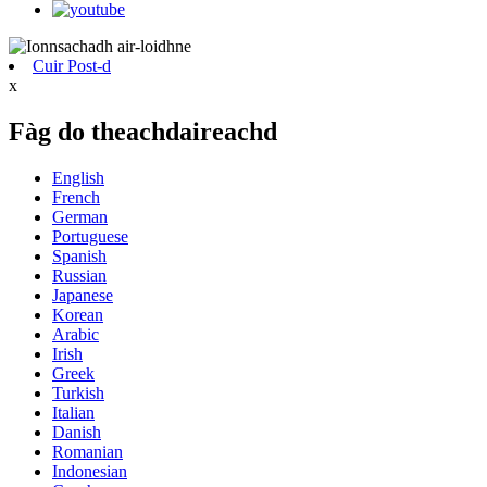
Cuir Post-d
x
Fàg do theachdaireachd
English
French
German
Portuguese
Spanish
Russian
Japanese
Korean
Arabic
Irish
Greek
Turkish
Italian
Danish
Romanian
Indonesian