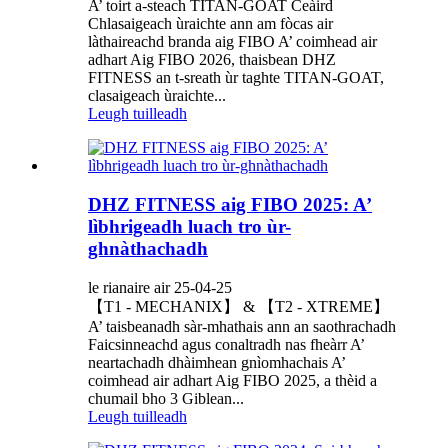
A’ toirt a-steach TITAN-GOAT Ceàird
Chlasaigeach ùraichte ann am fòcas air
làthaireachd branda aig FIBO A’ coimhead air
adhart Aig FIBO 2026, thaisbean DHZ
FITNESS an t-sreath ùr taghte TITAN-GOAT,
clasaigeach ùraichte...
Leugh tuilleadh
DHZ FITNESS aig FIBO 2025: A’
lìbhrigeadh luach tro ùr-
ghnàthachadh
le rianaire air 25-04-25
【T1 - MECHANIX】 & 【T2 - XTREME】
A’ taisbeanadh sàr-mhathais ann an saothrachadh
Faicsinneachd agus conaltradh nas fheàrr A’
neartachadh dhàimhean gnìomhachais A’
coimhead air adhart Aig FIBO 2025, a thèid a
chumail bho 3 Giblean...
Leugh tuilleadh