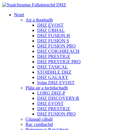
Neart
Air a thaghadh
DHZ EVOST
DHZ ÙBHAL
DHZ FUSION H
DHZ FUSION S
DHZ FUSION PRO
DHZ COIGHREACH
DHZ PRESTIGE
DHZ PRESTIGE PRO
DHZ TASICAL
STOIDHLE DHZ
DHZ GALAXY
Solas DHZ EVOST
Plàta air a luchdachadh
LORG DHZ-P
DHZ DISCOVERY-R
DHZ EVOST
DHZ PRESTIGE
DHZ FUSION PRO
Gluasad càball
Rac cumhachd
Beingean is Raicichean