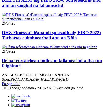
DHZ FITNESS aig FIBO 2024: Soirbheachas mòr
ann an saoghal na fallaineachd
26/04/23
DHZ Fitness a’ dèanamh splasadh aig FIBO 2023:
Tachartas cuimhneachail ann an Köln
28/09/22
Dè na seòrsaichean uidheam fallaineachd a tha rim
faighinn?
AN T-EARBSACH AS MOTHA ANN AN
Sìona
BRANDAICHEAN FALLAINEACHD
Fo-sgrìobh!
©Dlighe-sgrìobhaidh - 2010-2026: Gach còir glèidhte.