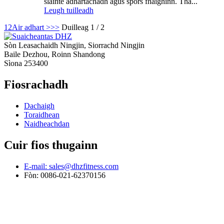
slàinte adhartachadh agus spòrs fhaighinn. Tha...
Leugh tuilleadh
1
2
Air adhart >
>>
Duilleag 1 / 2
Sòn Leasachaidh Ningjin, Siorrachd Ningjin
Baile Dezhou, Roinn Shandong
Sìona 253400
Fiosrachadh
Dachaigh
Toraidhean
Naidheachdan
Cuir fios thugainn
E-mail: sales@dhzfitness.com
Fòn: 0086-021-62370156