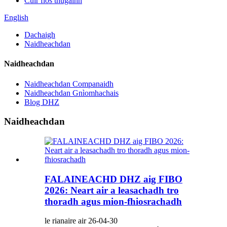
Cuir fios thugainn
English
Dachaigh
Naidheachdan
Naidheachdan
Naidheachdan Companaidh
Naidheachdan Gnìomhachais
Blog DHZ
Naidheachdan
FALAINEACHD DHZ aig FIBO
2026: Neart air a leasachadh tro
thoradh agus mion-fhiosrachadh
le rianaire air 26-04-30