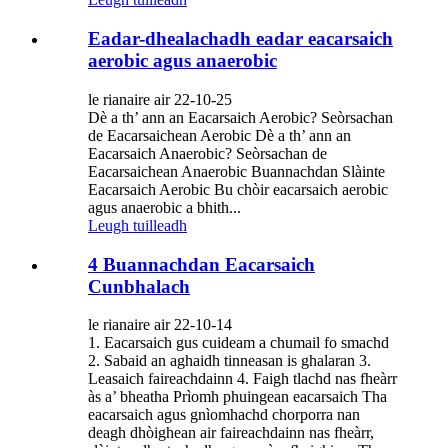
Eadar-dhealachadh eadar eacarsaich
aerobic agus anaerobic
le rianaire air 22-10-25
Dè a th’ ann an Eacarsaich Aerobic? Seòrsachan
de Eacarsaichean Aerobic Dè a th’ ann an
Eacarsaich Anaerobic? Seòrsachan de
Eacarsaichean Anaerobic Buannachdan Slàinte
Eacarsaich Aerobic Bu chòir eacarsaich aerobic
agus anaerobic a bhith...
Leugh tuilleadh
4 Buannachdan Eacarsaich
Cunbhalach
le rianaire air 22-10-14
1. Eacarsaich gus cuideam a chumail fo smachd
2. Sabaid an aghaidh tinneasan is ghalaran 3.
Leasaich faireachdainn 4. Faigh tlachd nas fheàrr
às a’ bheatha Prìomh phuingean eacarsaich Tha
eacarsaich agus gnìomhachd chorporra nan
deagh dhòighean air faireachdainn nas fheàrr,