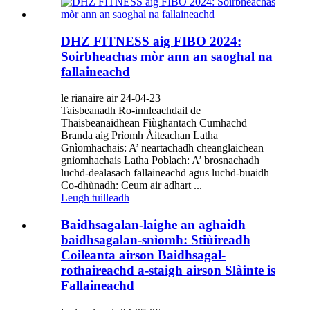
DHZ FITNESS aig FIBO 2024:
Soirbheachas mòr ann an saoghal na
fallaineachd
le rianaire air 24-04-23
Taisbeanadh Ro-innleachdail de
Thaisbeanaidhean Fiùghantach Cumhachd
Branda aig Prìomh Àiteachan Latha
Gnìomhachais: A’ neartachadh cheanglaichean
gnìomhachais Latha Poblach: A’ brosnachadh
luchd-dealasach fallaineachd agus luchd-buaidh
Co-dhùnadh: Ceum air adhart ...
Leugh tuilleadh
Baidhsagalan-laighe an aghaidh
baidhsagalan-snìomh: Stiùireadh
Coileanta airson Baidhsagal-
rothaireachd a-staigh airson Slàinte is
Fallaineachd