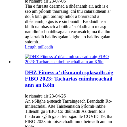
le rianaire air 23-07-06
Tha e furasta dearmad a dhèanamh air, ach is e
seo am prìomh tharraing: chì thu calaraidhean a’
dol à bith gun oidhirp mhòr a bharrachd a
dhèanamh, agus is e sin buaidh. Faodaidh e a
bhith uamhasach a bhith a’ seòladh am measg
nan diofar bhaidhsagalan eacarsaich; ma tha thu
ag iarraidh baidhsagalan laighe no baidhsagalan
snìomh...
Leugh tuilleadh
DHZ Fitness a’ dèanamh splasadh aig
FIBO 2023: Tachartas cuimhneachail
ann an Köln
le rianaire air 23-04-26
An t-Slighe a-steach Tarraingeach Brandadh Ro-
innleachdail Àite Taisbeanaidh Prìomh-inbhe
Tilleadh gu FIBO Co-dhùnadh Às deidh fois
fhada air sgàth galar lèir-sgaoilte COVID-19, tha
FIBO 2023 air tòiseachadh mu dheireadh ann an
Köln ...