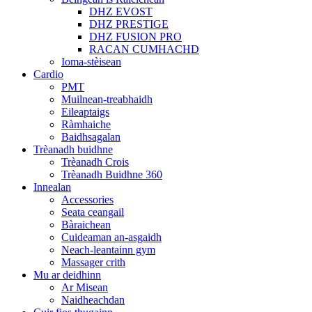
DHZ EVOST
DHZ PRESTIGE
DHZ FUSION PRO
RACAN CUMHACHD
Ioma-stèisean
Cardio
PMT
Muilnean-treabhaidh
Eileaptaigs
Ràmhaiche
Baidhsagalan
Trèanadh buidhne
Trèanadh Crois
Trèanadh Buidhne 360
Innealan
Accessories
Seata ceangail
Bàraichean
Cuideaman an-asgaidh
Neach-leantainn gym
Massager crith
Mu ar deidhinn
Ar Misean
Naidheachdan