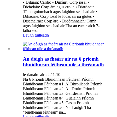
• Diluain: Cardio • Dimàirt: Corp ìosal •
Diciadain: Corp àrd agus croile • Diardaoin:
Tàmh gnìomhach agus faighinn seachad air •
Dihaoine: Corp ìosal le fòcas air na glutes •
Disathairne: Corp àrd • Didòmhnaich: Tàmh
agus faighinn seachad air Tha an eacarsaich 7-
latha seo...
Leugh tuilleadh
An dòigh as fheàrr air na 6 prìomh
bhuidhnean fèithean uile a thrèanadh
le rianaire air 22-11-10
Na 6 Prìomh Bhuidhnean Fèithean Prìomh
Bhuidheann Fèithean #1: A' Bhroilleach Prìomh
Bhuidheann Fèithean #2: An Druim Prìomh
Bhuidheann Fèithean #3: Gàirdeanan Prìomh
Bhuidheann Fèithean #4: Gualainn Prìomh
Bhuidheann Fèithean #5: Casan Prìomh
Bhuidheann Fèithean #6: Na Laoigh Tha
"buidheann fèithean" na...
Leugh tuilleadh