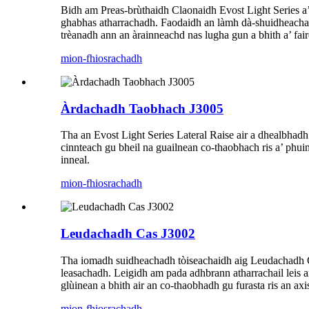
Bidh am Preas-brùthaidh Claonaidh Evost Light Series a’
ghabhas atharrachadh. Faodaidh an làmh dà-shuidheachaid
trèanadh ann an àrainneachd nas lugha gun a bhith a’ fai
mion-fhiosrachadh
Àrdachadh Taobhach J3005
Tha an Evost Light Series Lateral Raise air a dhealbhadh
cinnteach gu bheil na guailnean co-thaobhach ris a’ phui
inneal.
mion-fhiosrachadh
Leudachadh Cas J3002
Tha iomadh suidheachadh tòiseachaidh aig Leudachadh Ca
leasachadh. Leigidh am pada adhbrann atharrachail leis a
glùinean a bhith air an co-thaobhadh gu furasta ris an a
mion-fhiosrachadh