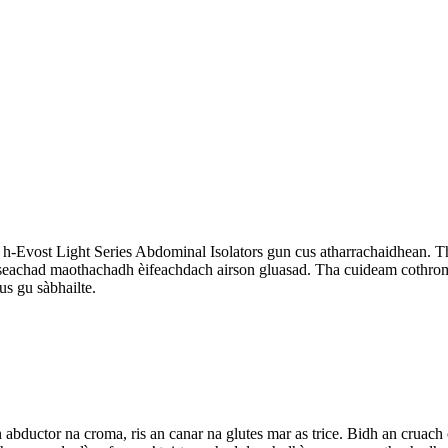
 h-Evost Light Series Abdominal Isolators gun cus atharrachaidhean. Th
irt seachad maothachadh èifeachdach airson gluasad. Tha cuideam cothrom
us gu sàbhailte.
 abductor na croma, ris an canar na glutes mar as trice. Bidh an cruac