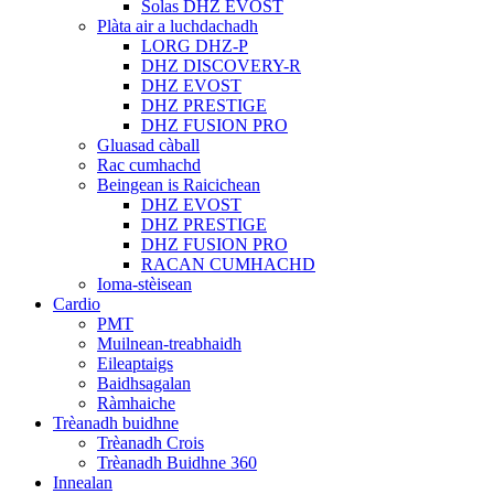
Solas DHZ EVOST
Plàta air a luchdachadh
LORG DHZ-P
DHZ DISCOVERY-R
DHZ EVOST
DHZ PRESTIGE
DHZ FUSION PRO
Gluasad càball
Rac cumhachd
Beingean is Raicichean
DHZ EVOST
DHZ PRESTIGE
DHZ FUSION PRO
RACAN CUMHACHD
Ioma-stèisean
Cardio
PMT
Muilnean-treabhaidh
Eileaptaigs
Baidhsagalan
Ràmhaiche
Trèanadh buidhne
Trèanadh Crois
Trèanadh Buidhne 360
Innealan