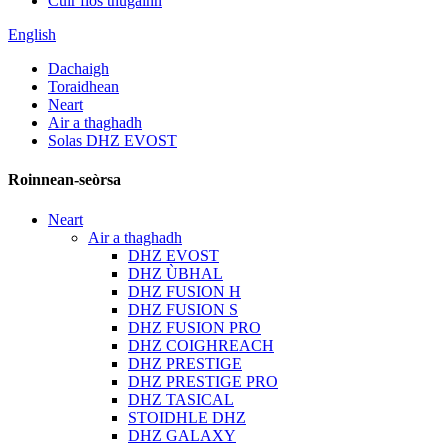
Cuir fios thugainn
English
Dachaigh
Toraidhean
Neart
Air a thaghadh
Solas DHZ EVOST
Roinnean-seòrsa
Neart
Air a thaghadh
DHZ EVOST
DHZ ÙBHAL
DHZ FUSION H
DHZ FUSION S
DHZ FUSION PRO
DHZ COIGHREACH
DHZ PRESTIGE
DHZ PRESTIGE PRO
DHZ TASICAL
STOIDHLE DHZ
DHZ GALAXY