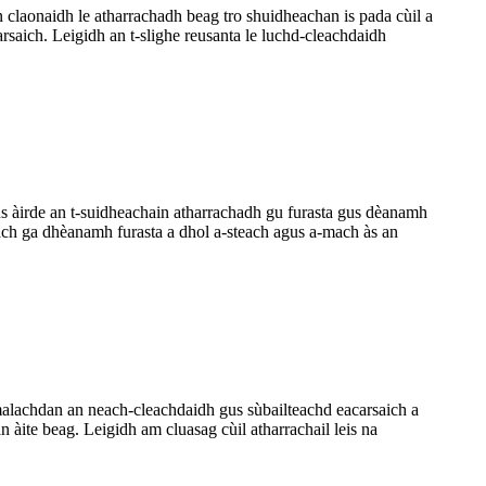
claonaidh le atharrachadh beag tro shuidheachan is pada cùil a
aich. Leigidh an t-slighe reusanta le luchd-cleachdaidh
us àirde an t-suidheachain atharrachadh gu furasta gus dèanamh
each ga dhèanamh furasta a dhol a-steach agus a-mach às an
alachdan an neach-cleachdaidh gus sùbailteachd eacarsaich a
àite beag. Leigidh am cluasag cùil atharrachail leis na