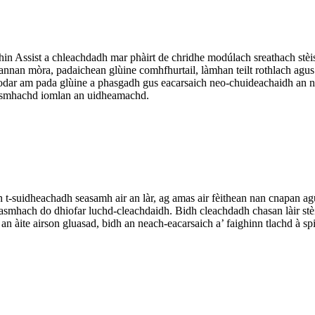
n Assist a chleachdadh mar phàirt de chridhe modúlach sreathach stèis
nan mòra, padaichean glùine comhfhurtail, làmhan teilt rothlach agus
dar am pada glùine a phasgadh gus eacarsaich neo-chuideachaidh an ne
seasmhachd iomlan an uidheamachd.
 an t-suidheachadh seasamh air an làr, ag amas air fèithean nan cnapan 
sheasmhach do dhiofar luchd-cleachdaidh. Bidh cleachdadh chasan làir st
an àite airson gluasad, bidh an neach-eacarsaich a’ faighinn tlachd 