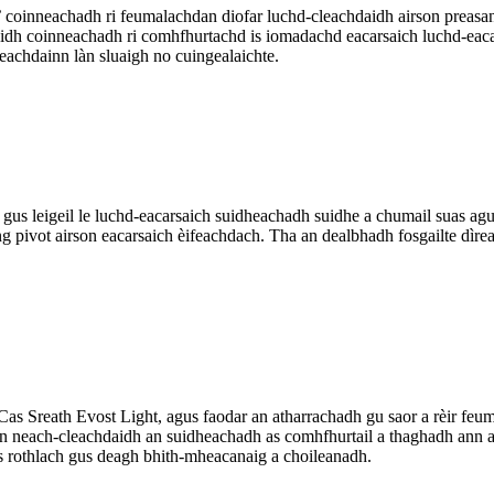
 coinneachadh ri feumalachdan diofar luchd-cleachdaidh airson preasan 
h coinneachadh ri comhfhurtachd is iomadachd eacarsaich luchd-eacars
reachdainn làn sluaigh no cuingealaichte.
 gus leigeil le luchd-eacarsaich suidheachadh suidhe a chumail suas ag
ng pivot airson eacarsaich èifeachdach. Tha an dealbhadh fosgailte dìr
s Sreath Evost Light, agus faodar an atharrachadh gu saor a rèir feum
n neach-cleachdaidh an suidheachadh as comhfhurtail a thaghadh ann an 
xis rothlach gus deagh bhith-mheacanaig a choileanadh.