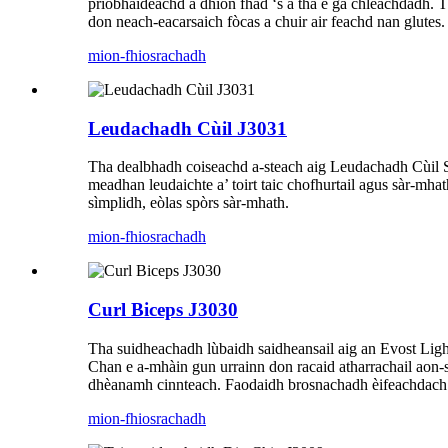
prìobhaideachd a dhìon fhad ‘s a tha e ga chleachdadh.
don neach-eacarsaich fòcas a chuir air feachd nan glutes.
mion-fhiosrachadh
Leudachadh Cùil J3031
Tha dealbhadh coiseachd a-steach aig Leudachadh Cùil Srea
meadhan leudaichte a’ toirt taic chofhurtail agus sàr-mha
sìmplidh, eòlas spòrs sàr-mhath.
mion-fhiosrachadh
Curl Biceps J3030
Tha suidheachadh lùbaidh saidheansail aig an Evost Light
Chan e a-mhàin gun urrainn don racaid atharrachail aon-
dhèanamh cinnteach. Faodaidh brosnachadh èifeachdach a
mion-fhiosrachadh