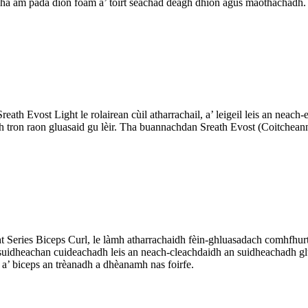
 Tha am pada dìon foam a’ toirt seachad deagh dhìon agus maothachadh.
th Evost Light le rolairean cùil atharrachail, a’ leigeil leis an neach
th tron ​​raon gluasaid gu lèir. Tha buannachdan Sreath Evost (Coitchean
 Series Biceps Curl, le làmh atharrachaidh fèin-ghluasadach comhfhurtai
suidheachan cuideachadh leis an neach-cleachdaidh an suidheachadh glu
’ biceps an trèanadh a dhèanamh nas foirfe.