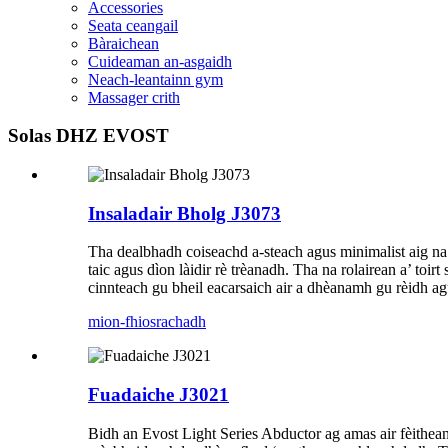
Accessories
Seata ceangail
Bàraichean
Cuideaman an-asgaidh
Neach-leantainn gym
Massager crith
Solas DHZ EVOST
Insaladair Bholg J3073
Tha dealbhadh coiseachd a-steach agus minimalist aig na
taic agus dìon làidir rè trèanadh. Tha na rolairean a’ to
cinnteach gu bheil eacarsaich air a dhèanamh gu rèidh ag
mion-fhiosrachadh
Fuadaiche J3021
Bidh an Evost Light Series Abductor ag amas air fèithean