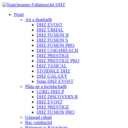
Neart
Air a thaghadh
DHZ EVOST
DHZ ÙBHAL
DHZ FUSION H
DHZ FUSION S
DHZ FUSION PRO
DHZ COIGHREACH
DHZ PRESTIGE
DHZ PRESTIGE PRO
DHZ TASICAL
STOIDHLE DHZ
DHZ GALAXY
Solas DHZ EVOST
Plàta air a luchdachadh
LORG DHZ-P
DHZ DISCOVERY-R
DHZ EVOST
DHZ PRESTIGE
DHZ FUSION PRO
Gluasad càball
Rac cumhachd
Beingean is Raicichean