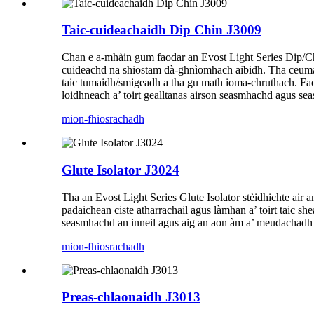
Taic-cuideachaidh Dip Chin J3009
Chan e a-mhàin gum faodar an Evost Light Series Dip/Chi
cuideachd na shiostam dà-ghnìomhach aibidh. Tha ceuman
taic tumaidh/smigeadh a tha gu math ioma-chruthach. Fao
loidhneach a’ toirt gealltanas airson seasmhachd agus 
mion-fhiosrachadh
Glute Isolator J3024
Tha an Evost Light Series Glute Isolator stèidhichte air
padaichean ciste atharrachail agus làmhan a’ toirt taic 
seasmhachd an inneil agus aig an aon àm a’ meudachadh 
mion-fhiosrachadh
Preas-chlaonaidh J3013