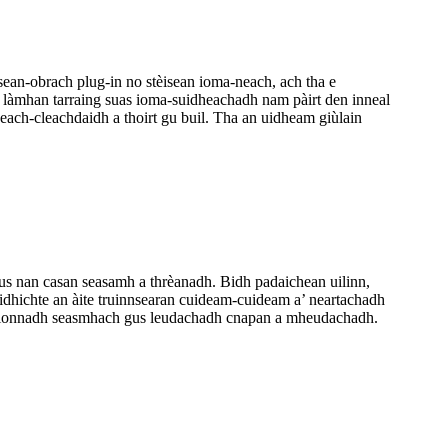
ean-obrach plug-in no stèisean ioma-neach, ach tha e
 làmhan tarraing suas ioma-suidheachadh nam pàirt den inneal
ach-cleachdaidh a thoirt gu buil. Tha an uidheam giùlain
agus nan casan seasamh a thrèanadh. Bidh padaichean uilinn,
èidhichte an àite truinnsearan cuideam-cuideam a’ neartachadh
à spionnadh seasmhach gus leudachadh cnapan a mheudachadh.