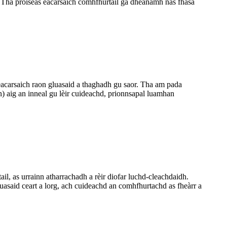
 Tha pròiseas eacarsaich comhfhurtail ga dhèanamh nas fhasa
-eacarsaich raon gluasaid a thaghadh gu saor. Tha am pada
n) aig an inneal gu lèir cuideachd, prionnsapal luamhan
l, as urrainn atharrachadh a rèir diofar luchd-cleachdaidh.
asaid ceart a lorg, ach cuideachd an comhfhurtachd as fheàrr a