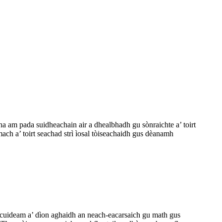
a am pada suidheachain air a dhealbhadh gu sònraichte a’ toirt
ach a’ toirt seachad strì ìosal tòiseachaidh gus dèanamh
h cuideam a’ dìon aghaidh an neach-eacarsaich gu math gus