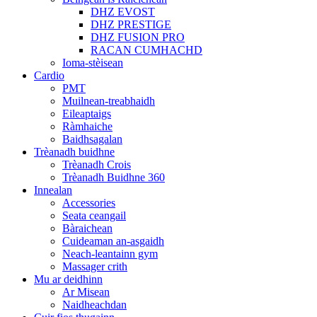
DHZ EVOST
DHZ PRESTIGE
DHZ FUSION PRO
RACAN CUMHACHD
Ioma-stèisean
Cardio
PMT
Muilnean-treabhaidh
Eileaptaigs
Ràmhaiche
Baidhsagalan
Trèanadh buidhne
Trèanadh Crois
Trèanadh Buidhne 360
Innealan
Accessories
Seata ceangail
Bàraichean
Cuideaman an-asgaidh
Neach-leantainn gym
Massager crith
Mu ar deidhinn
Ar Misean
Naidheachdan