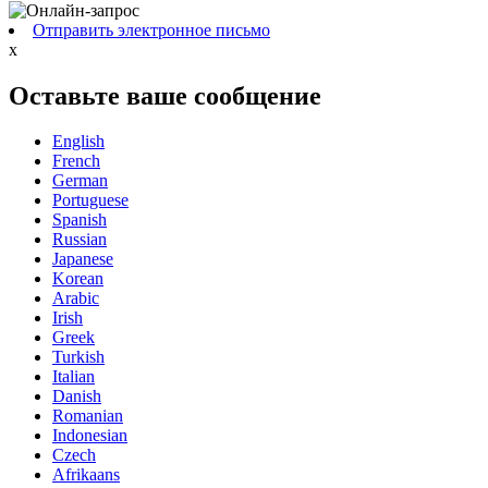
Отправить электронное письмо
x
Оставьте ваше сообщение
English
French
German
Portuguese
Spanish
Russian
Japanese
Korean
Arabic
Irish
Greek
Turkish
Italian
Danish
Romanian
Indonesian
Czech
Afrikaans