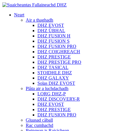
Neart
Air a thaghadh
DHZ EVOST
DHZ ÙBHAL
DHZ FUSION H
DHZ FUSION S
DHZ FUSION PRO
DHZ COIGHREACH
DHZ PRESTIGE
DHZ PRESTIGE PRO
DHZ TASICAL
STOIDHLE DHZ
DHZ GALAXY
Solas DHZ EVOST
Plàta air a luchdachadh
LORG DHZ-P
DHZ DISCOVERY-R
DHZ EVOST
DHZ PRESTIGE
DHZ FUSION PRO
Gluasad càball
Rac cumhachd
Beingean is Raicichean