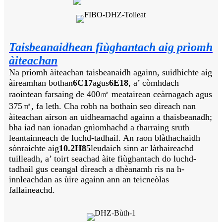
Taisbeanaidhean fiùghantach aig prìomh
àiteachan
Na prìomh àiteachan taisbeanaidh againn, suidhichte aig
àireamhan bothan
6C17
agus
6E18
, a’ còmhdach
raointean farsaing de 400㎡ meatairean ceàrnagach agus
375㎡, fa leth. Cha robh na bothain seo dìreach nan
àiteachan airson an uidheamachd againn a thaisbeanadh;
bha iad nan ionadan gnìomhachd a tharraing sruth
leantainneach de luchd-tadhail. An raon blàthachaidh
sònraichte aig
10.2H85
leudaich sinn ar làthaireachd
tuilleadh, a’ toirt seachad àite fiùghantach do luchd-
tadhail gus ceangal dìreach a dhèanamh ris na h-
innleachdan as ùire againn ann an teicneòlas
fallaineachd.