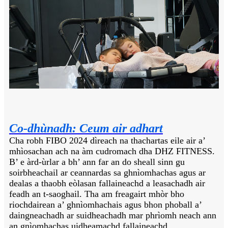
Co-dhùnadh: Ceum air adhart
Cha robh FIBO 2024 dìreach na thachartas eile air a’
mhìosachan ach na àm cudromach dha DHZ FITNESS.
B’ e àrd-ùrlar a bh’ ann far an do sheall sinn gu
soirbheachail ar ceannardas sa ghnìomhachas agus ar
dealas a thaobh eòlasan fallaineachd a leasachadh air
feadh an t-saoghail. Tha am freagairt mhòr bho
riochdairean a’ ghnìomhachais agus bhon phoball a’
daingneachadh ar suidheachadh mar phrìomh neach ann
an gnìomhachas uidheamachd fallaineachd.