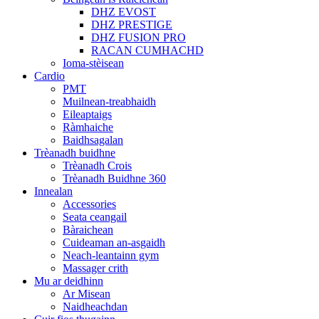
DHZ EVOST
DHZ PRESTIGE
DHZ FUSION PRO
RACAN CUMHACHD
Ioma-stèisean
Cardio
PMT
Muilnean-treabhaidh
Eileaptaigs
Ràmhaiche
Baidhsagalan
Trèanadh buidhne
Trèanadh Crois
Trèanadh Buidhne 360
Innealan
Accessories
Seata ceangail
Bàraichean
Cuideaman an-asgaidh
Neach-leantainn gym
Massager crith
Mu ar deidhinn
Ar Misean
Naidheachdan