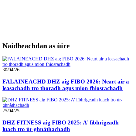
Naidheachdan as ùire
30/04/26
FALAINEACHD DHZ aig FIBO 2026: Neart air a
leasachadh tro thoradh agus mion-fhiosrachadh
25/04/25
DHZ FITNESS aig FIBO 2025: A’ lìbhrigeadh
luach tro ùr-ghnàthachadh