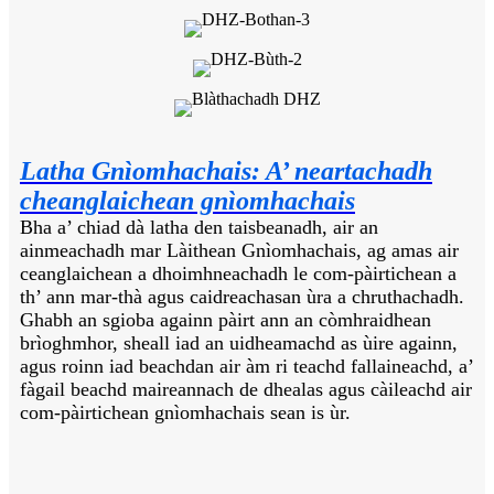
Latha Gnìomhachais: A’ neartachadh
cheanglaichean gnìomhachais
Bha a’ chiad dà latha den taisbeanadh, air an
ainmeachadh mar Làithean Gnìomhachais, ag amas air
ceanglaichean a dhoimhneachadh le com-pàirtichean a
th’ ann mar-thà agus caidreachasan ùra a chruthachadh.
Ghabh an sgioba againn pàirt ann an còmhraidhean
brìoghmhor, sheall iad an uidheamachd as ùire againn,
agus roinn iad beachdan air àm ri teachd fallaineachd, a’
fàgail beachd maireannach de dhealas agus càileachd air
com-pàirtichean gnìomhachais sean is ùr.