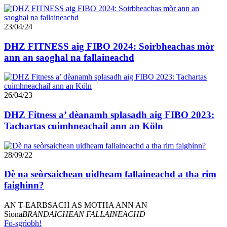
23/04/24
DHZ FITNESS aig FIBO 2024: Soirbheachas mòr
ann an saoghal na fallaineachd
26/04/23
DHZ Fitness a’ dèanamh splasadh aig FIBO 2023:
Tachartas cuimhneachail ann an Köln
28/09/22
Dè na seòrsaichean uidheam fallaineachd a tha rim
faighinn?
AN T-EARBSACH AS MOTHA ANN AN
Sìona
BRANDAICHEAN FALLAINEACHD
Fo-sgrìobh!