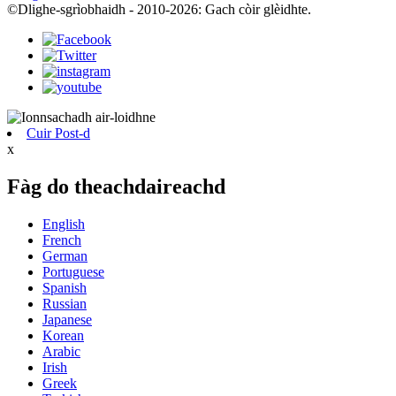
©Dlighe-sgrìobhaidh - 2010-2026: Gach còir glèidhte.
Cuir Post-d
x
Fàg do theachdaireachd
English
French
German
Portuguese
Spanish
Russian
Japanese
Korean
Arabic
Irish
Greek