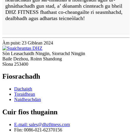
ghnàthachadh gun stad, a’ dèanamh cinnteach gu bheil
DHZ FITNESS fhathast co-cheangailte ri seasmhachd,
dealbhadh agus adhartas teicneòlach!
Àm puist: 23 Giblean 2024
Sòn Leasachaidh Ningjin, Siorrachd Ningjin
Baile Dezhou, Roinn Shandong
Sìona 253400
Fiosrachadh
Dachaigh
Toraidhean
Naidheachdan
Cuir fios thugainn
E-mail: sales@dhzfitness.com
Fòn: 0086-021-62370156