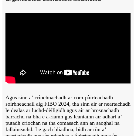
Agus sinn a’ crìochnachadh ar com-pàirteachadh
soirbheachail aig FIBO 2024, tha sinn air ar neartachadh
le dealas ar luchd-dèiligidh agus air ar brosnachadh
barrachd na bha e a-riamh gus leantainn air adhart a’
putadh crìochan na tha comasach ann an saoghal na
fallaineachd. Le gach bliadhna, bidh ar rùn a’
neartachadh gus sàr-mhathas a lìbhrigeadh agus ùr-