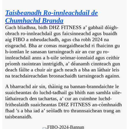
Taisbeanadh Ro-innleachdail de
Chumhachd Branda
Gach bliadhna, bidh DHZ FITNESS a’ gabhail dòigh-
obrach ro-innleachdail gus faicsinneachd agus buaidh
aig FIBO a mheudachadh, agus cha robh 2024 na
eisgeachd. Bha ar comas margaidheachd ri fhaicinn gu
h-iomlan le sanasan tarraingeach air an cur gu ro-
innleachdail anns a h-uile seòmar-ionnlaid agus ceithir
prìomh raointean inntrigidh, a’ dèanamh cinnteach gun
deach fàilte a chuir air gach neach a bha an làthair leis
na teachdaireachdan brosnachaidh tarraingeach againn.
A bharrachd air sin, thàinig na bannan-branndaichte le
suaicheantas do luchd-tadhail gu bhith nan samhla uile-
làthaireach den tachartas, a’ cur an cuimhne luchd-
frithealaidh suaicheantas DHZ FITNESS an-còmhnaidh
fhad ’s a bha iad a’ seòladh tro thrannsaichean trang an
taisbeanaidh.