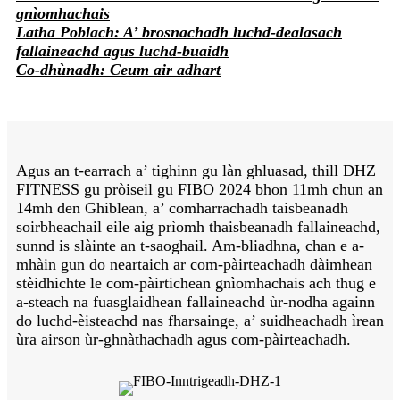
gnìomhachais
Latha Poblach: A’ brosnachadh luchd-dealasach
fallaineachd agus luchd-buaidh
Co-dhùnadh: Ceum air adhart
Agus an t-earrach a’ tighinn gu làn ghluasad, thill DHZ
FITNESS gu pròiseil gu FIBO 2024 bhon 11mh chun an
14mh den Ghiblean, a’ comharrachadh taisbeanadh
soirbheachail eile aig prìomh thaisbeanadh fallaineachd,
sunnd is slàinte an t-saoghail. Am-bliadhna, chan e a-
mhàin gun do neartaich ar com-pàirteachadh dàimhean
stèidhichte le com-pàirtichean gnìomhachais ach thug e
a-steach na fuasglaidhean fallaineachd ùr-nodha againn
do luchd-èisteachd nas fharsainge, a’ suidheachadh ìrean
ùra airson ùr-ghnàthachadh agus com-pàirteachadh.