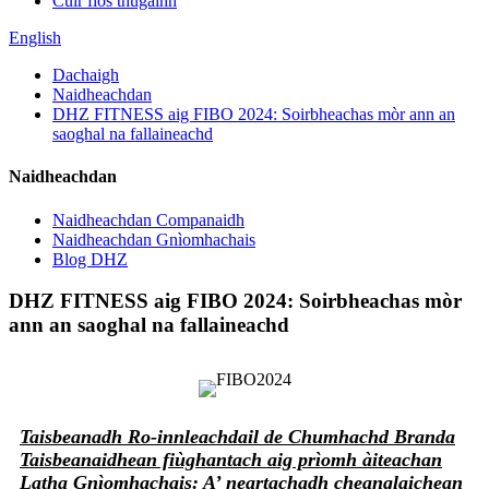
Cuir fios thugainn
English
Dachaigh
Naidheachdan
DHZ FITNESS aig FIBO 2024: Soirbheachas mòr ann an
saoghal na fallaineachd
Naidheachdan
Naidheachdan Companaidh
Naidheachdan Gnìomhachais
Blog DHZ
DHZ FITNESS aig FIBO 2024: Soirbheachas mòr
ann an saoghal na fallaineachd
Taisbeanadh Ro-innleachdail de Chumhachd Branda
Taisbeanaidhean fiùghantach aig prìomh àiteachan
Latha Gnìomhachais: A’ neartachadh cheanglaichean