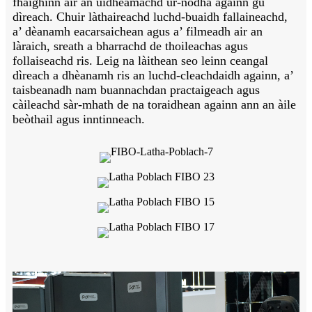
fhaighinn air an uidheamachd ùr-nodha againn gu
dìreach. Chuir làthaireachd luchd-buaidh fallaineachd,
a’ dèanamh eacarsaichean agus a’ filmeadh air an
làraich, sreath a bharrachd de thoileachas agus
follaiseachd ris. Leig na làithean seo leinn ceangal
dìreach a dhèanamh ris an luchd-cleachdaidh againn, a’
taisbeanadh nam buannachdan practaigeach agus
càileachd sàr-mhath de na toraidhean againn ann an àile
beòthail agus inntinneach.