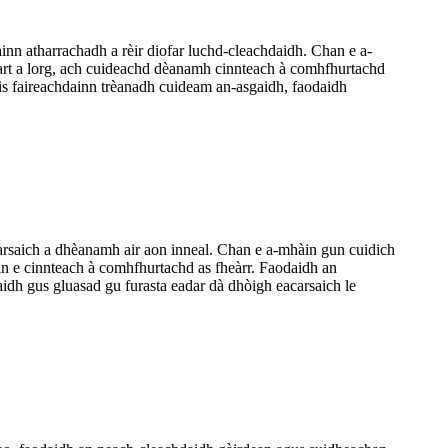
inn atharrachadh a rèir diofar luchd-cleachdaidh. Chan e a-
art a lorg, ach cuideachd dèanamh cinnteach à comhfhurtachd
ais faireachdainn trèanadh cuideam an-asgaidh, faodaidh
carsaich a dhèanamh air aon inneal. Chan e a-mhàin gun cuidich
an e cinnteach à comhfhurtachd as fheàrr. Faodaidh an
idh gus gluasad gu furasta eadar dà dhòigh eacarsaich le