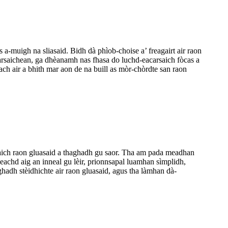
a-muigh na sliasaid. Bidh dà phìob-choise a’ freagairt air raon
arsaichean, ga dhèanamh nas fhasa do luchd-eacarsaich fòcas a
ach air a bhith mar aon de na buill as mòr-chòrdte san raon
arsaich raon gluasaid a thaghadh gu saor. Tha am pada meadhan
deachd aig an inneal gu lèir, prionnsapal luamhan sìmplidh,
hadh stèidhichte air raon gluasaid, agus tha làmhan dà-