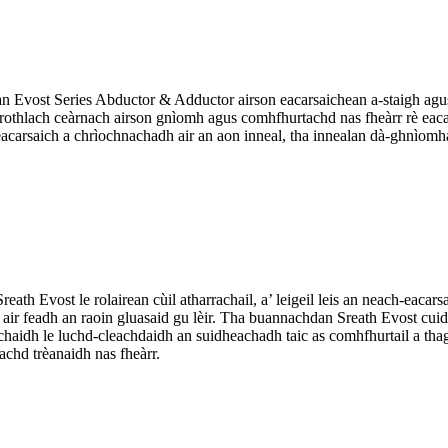
n Evost Series Abductor & Adductor airson eacarsaichean a-staigh agus 
d rothlach ceàrnach airson gnìomh agus comhfhurtachd nas fheàrr rè eac
 eacarsaich a chrìochnachadh air an aon inneal, tha innealan dà-ghnìomh
ath Evost le rolairean cùil atharrachail, a’ leigeil leis an neach-eac
th air feadh an raoin gluasaid gu lèir. Tha buannachdan Sreath Evost cui
chaidh le luchd-cleachdaidh an suidheachadh taic as comhfhurtail a thag
achd trèanaidh nas fheàrr.