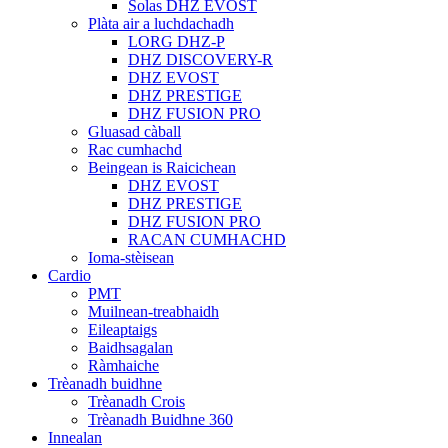
Solas DHZ EVOST
Plàta air a luchdachadh
LORG DHZ-P
DHZ DISCOVERY-R
DHZ EVOST
DHZ PRESTIGE
DHZ FUSION PRO
Gluasad càball
Rac cumhachd
Beingean is Raicichean
DHZ EVOST
DHZ PRESTIGE
DHZ FUSION PRO
RACAN CUMHACHD
Ioma-stèisean
Cardio
PMT
Muilnean-treabhaidh
Eileaptaigs
Baidhsagalan
Ràmhaiche
Trèanadh buidhne
Trèanadh Crois
Trèanadh Buidhne 360
Innealan