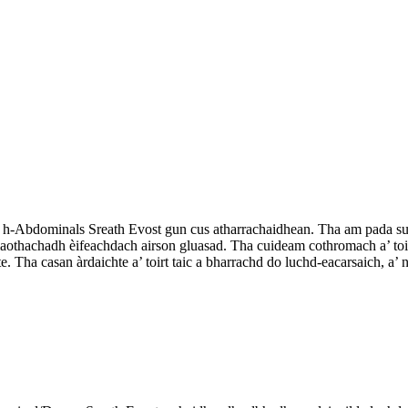
h-Abdominals Sreath Evost gun cus atharrachaidhean. Tha am pada suidhe
 maothachadh èifeachdach airson gluasad. Tha cuideam cothromach a’ toi
te. Tha casan àrdaichte a’ toirt taic a bharrachd do luchd-eacarsaich, 