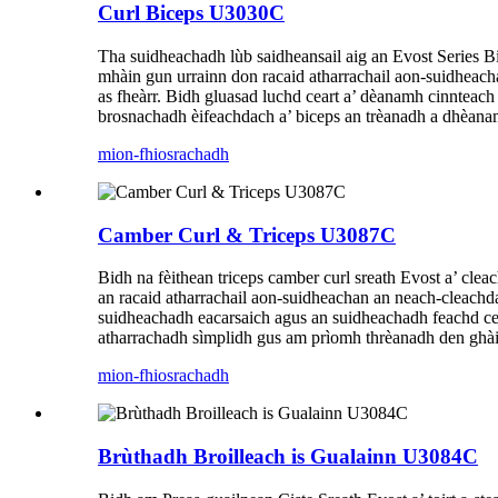
Curl Biceps U3030C
Tha suidheachadh lùb saidheansail aig an Evost Series Bi
mhàin gun urrainn don racaid atharrachail aon-suidheac
as fheàrr. Bidh gluasad luchd ceart a’ dèanamh cinnteach
brosnachadh èifeachdach a’ biceps an trèanadh a dhèanam
mion-fhiosrachadh
Camber Curl & Triceps U3087C
Bidh na fèithean triceps camber curl sreath Evost a’ cle
an racaid atharrachail aon-suidheachan an neach-cleachd
suidheachadh eacarsaich agus an suidheachadh feachd cea
atharrachadh sìmplidh gus am prìomh thrèanadh den ghài
mion-fhiosrachadh
Brùthadh Broilleach is Gualainn U3084C