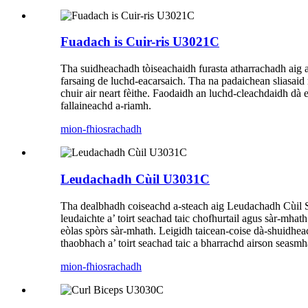
Fuadach is Cuir-ris U3021C
Tha suidheachadh tòiseachaidh furasta atharrachadh aig a
farsaing de luchd-eacarsaich. Tha na padaichean sliasai
chuir air neart fèithe. Faodaidh an luchd-cleachdaidh dà
fallaineachd a-riamh.
mion-fhiosrachadh
Leudachadh Cùil U3031C
Tha dealbhadh coiseachd a-steach aig Leudachadh Cùil Sre
leudaichte a’ toirt seachad taic chofhurtail agus sàr-mha
eòlas spòrs sàr-mhath. Leigidh taicean-coise dà-shuidhea
thaobhach a’ toirt seachad taic a bharrachd airson seasmh
mion-fhiosrachadh