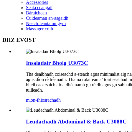
Accessories
Seata ceangail
Bàraichean
Cuideaman an-asgaidh
Neach-leantainn gym
Massager crith
DHZ EVOST
Insaladair Bholg U3073C
Tha dealbhadh coiseachd a-steach agus minimalist aig na 
agus dìon rè trèanadh. Tha na rolairean a’ toirt seachad
bheil eacarsaich air a dhèanamh gu rèidh agus gu sàbhail
tuilleadh.
mion-fhiosrachadh
Leudachadh Abdominal & Back U3088C