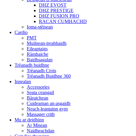
DHZ EVOST
DHZ PRESTIGE
DHZ FUSION PRO
RACAN CUMHACHD
Ioma-stèisean
Cardio
PMT
Muilnean-treabhaidh
Eileaptaigs
Ràmhaiche
Baidhsagalan
Trèanadh buidhne
Trèanadh Crois
Trèanadh Buidhne 360
Innealan
Accessories
Seata ceangail
Bàraichean
Cuideaman an-asgaidh
Neach-leantainn gym
Massager crith
Mu ar deidhinn
Ar Misean
Naidheachdan