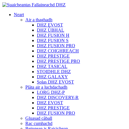
Neart
Air a thaghadh
DHZ EVOST
DHZ ÙBHAL
DHZ FUSION H
DHZ FUSION S
DHZ FUSION PRO
DHZ COIGHREACH
DHZ PRESTIGE
DHZ PRESTIGE PRO
DHZ TASICAL
STOIDHLE DHZ
DHZ GALAXY
Solas DHZ EVOST
Plàta air a luchdachadh
LORG DHZ-P
DHZ DISCOVERY-R
DHZ EVOST
DHZ PRESTIGE
DHZ FUSION PRO
Gluasad càball
Rac cumhachd
Beingean is Raicichean