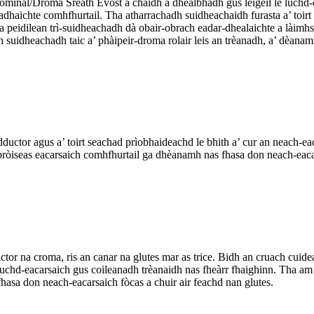
minal/Droma Sreath Evost a chaidh a dhealbhadh gus leigeil le luchd-c
adhaichte comhfhurtail. Tha atharrachadh suidheachaidh furasta a’ toi
eidilean trì-suidheachadh dà obair-obrach eadar-dhealaichte a làimhse
 suidheachadh taic a’ phàipeir-droma rolair leis an trèanadh, a’ dèana
ductor agus a’ toirt seachad prìobhaideachd le bhith a’ cur an neach-e
ròiseas eacarsaich comhfhurtail ga dhèanamh nas fhasa don neach-eacar
ctor na croma, ris an canar na glutes mar as trice. Bidh an cruach cui
luchd-eacarsaich gus coileanadh trèanaidh nas fheàrr fhaighinn. Tha a
asa don neach-eacarsaich fòcas a chuir air feachd nan glutes.