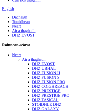
Cuir fios thugainn
English
Dachaigh
Toraidhean
Neart
Air a thaghadh
DHZ EVOST
Roinnean-seòrsa
Neart
Air a thaghadh
DHZ EVOST
DHZ ÙBHAL
DHZ FUSION H
DHZ FUSION S
DHZ FUSION PRO
DHZ COIGHREACH
DHZ PRESTIGE
DHZ PRESTIGE PRO
DHZ TASICAL
STOIDHLE DHZ
DHZ GALAXY