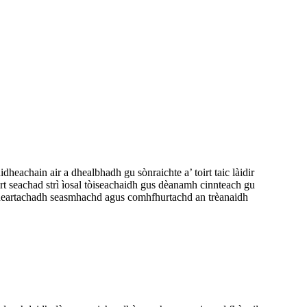
achain air a dhealbhadh gu sònraichte a’ toirt taic làidir
rt seachad strì ìosal tòiseachaidh gus dèanamh cinnteach gu
a’ neartachadh seasmhachd agus comhfhurtachd an trèanaidh