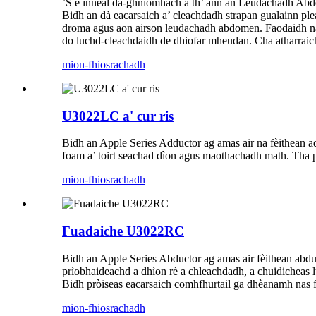
’S e inneal dà-ghnìomhach a th’ ann an Leudachadh Abdo
Bidh an dà eacarsaich a’ cleachdadh strapan gualainn ple
droma agus aon airson leudachadh abdomen. Faodaidh na p
do luchd-cleachdaidh de dhiofar mheudan. Cha atharraich
mion-fhiosrachadh
U3022LC a' cur ris
Bidh an Apple Series Adductor ag amas air na fèithean ad
foam a’ toirt seachad dìon agus maothachadh math. Tha p
mion-fhiosrachadh
Fuadaiche U3022RC
Bidh an Apple Series Abductor ag amas air fèithean abdu
prìobhaideachd a dhìon rè a chleachdadh, a chuidicheas 
Bidh pròiseas eacarsaich comhfhurtail ga dhèanamh nas fh
mion-fhiosrachadh