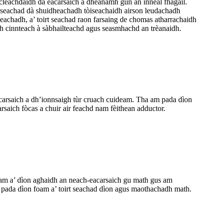
leachdaidh dà eacarsaich a dhèanamh gun an inneal fhàgail.
rt seachad dà shuidheachadh tòiseachaidh airson leudachadh
achadh, a’ toirt seachad raon farsaing de chomas atharrachaidh
mh cinnteach à sàbhailteachd agus seasmhachd an trèanaidh.
acarsaich a dh’ionnsaigh tùr cruach cuideam. Tha am pada dìon
saich fòcas a chuir air feachd nam fèithean adductor.
deam a’ dìon aghaidh an neach-eacarsaich gu math gus am
m pada dìon foam a’ toirt seachad dìon agus maothachadh math.