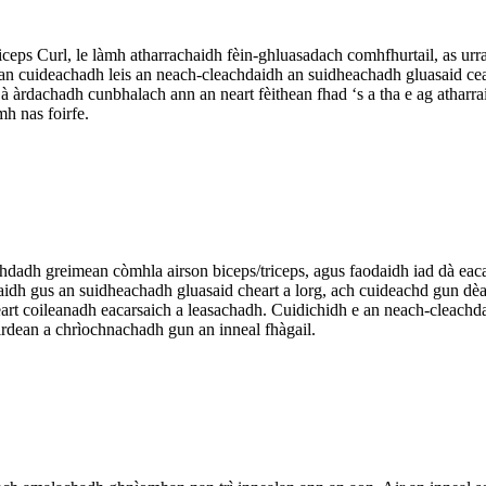
ceps Curl, le làmh atharrachaidh fèin-ghluasadach comhfhurtail, as urra
han cuideachadh leis an neach-cleachdaidh an suidheachadh gluasaid ce
 à àrdachadh cunbhalach ann an neart fèithean fhad ‘s a tha e ag atharr
h nas foirfe.
achdadh greimean còmhla airson biceps/triceps, agus faodaidh iad dà ea
aidh gus an suidheachadh gluasaid cheart a lorg, ach cuideachd gun dè
rt coileanadh eacarsaich a leasachadh. Cuidichidh e an neach-cleachda
rdean a chrìochnachadh gun an inneal fhàgail.