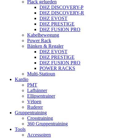
Plack gelueden
DHZ DISCOVERY-P
DHZ DISCOVERY-R
DHZ EVOST
DHZ PRESTIGE
DHZ FUSION PRO
Kabelbewegung
Power Rack
Bänken & Regaler
DHZ EVOST
DHZ PRESTIGE
DHZ FUSION PRO
POWER RACKS
Multi-Statioun
Kardio
PMT
Lafbänner
Ellipsentrainer
Vëloen
Ruderer
Gruppentraining
Crosstraining
360 Gruppentraining
Tools
Accessoiren