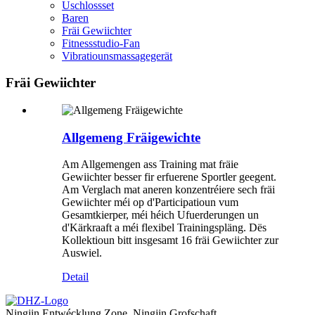
Uschlossset
Baren
Fräi Gewiichter
Fitnessstudio-Fan
Vibratiounsmassagegerät
Fräi Gewiichter
Allgemeng Fräigewichte
Am Allgemengen ass Training mat fräie
Gewiichter besser fir erfuerene Sportler geegent.
Am Verglach mat aneren konzentréiere sech fräi
Gewiichter méi op d'Participatioun vum
Gesamtkierper, méi héich Ufuerderungen un
d'Kärkraaft a méi flexibel Trainingspläng. Dës
Kollektioun bitt insgesamt 16 fräi Gewiichter zur
Auswiel.
Detail
Ningjin Entwécklung Zone, Ningjin Grofschaft