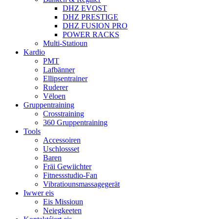
DHZ EVOST
DHZ PRESTIGE
DHZ FUSION PRO
POWER RACKS
Multi-Statioun
Kardio
PMT
Lafbänner
Ellipsentrainer
Ruderer
Vëloen
Gruppentraining
Crosstraining
360 Gruppentraining
Tools
Accessoiren
Uschlossset
Baren
Fräi Gewiichter
Fitnessstudio-Fan
Vibratiounsmassagegerät
Iwwer eis
Eis Missioun
Neiegkeeten