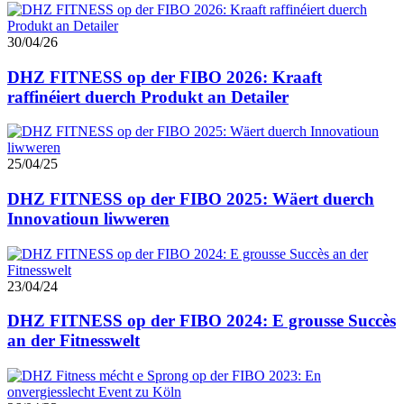
30/04/26
DHZ FITNESS op der FIBO 2026: Kraaft
raffinéiert duerch Produkt an Detailer
25/04/25
DHZ FITNESS op der FIBO 2025: Wäert duerch
Innovatioun liwweren
23/04/24
DHZ FITNESS op der FIBO 2024: E grousse Succès
an der Fitnesswelt