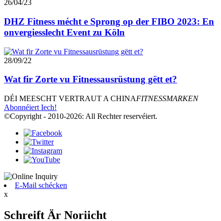
26/04/23
DHZ Fitness mécht e Sprong op der FIBO 2023: En
onvergiesslecht Event zu Köln
28/09/22
Wat fir Zorte vu Fitnessausrüstung gëtt et?
DÉI MEESCHT VERTRAUT A CHINA
FITNESSMARKEN
Abonnéiert Iech!
©Copyright - 2010-2026: All Rechter reservéiert.
E-Mail schécken
x
Schreift Är Noriicht