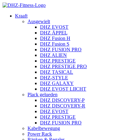
Kraaft
Ausgewielt
DHZ EVOST
DHZ ÄPPEL
DHZ Fusion H
DHZ Fusion S
DHZ FUSION PRO
DHZ ALIEN
DHZ PRESTIGE
DHZ PRESTIGE PRO
DHZ TASICAL
DHZ-STYLE
DHZ GALAXY
DHZ EVOST LIICHT
Plack gelueden
DHZ DISCOVERY-P
DHZ DISCOVERY-R
DHZ EVOST
DHZ PRESTIGE
DHZ FUSION PRO
Kabelbewegung
Power Rack
Bänken & Regaler