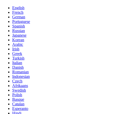
English
French
German
Portuguese
Spanish
Russian
Japanese
Korean
Arabic
Irish
Greek
Turkish
Italian
Danish
Romanian
Indonesian
Czech
Afrikaans
Swedish
Polish
Basque
Catalan
Esperanto
Hindi