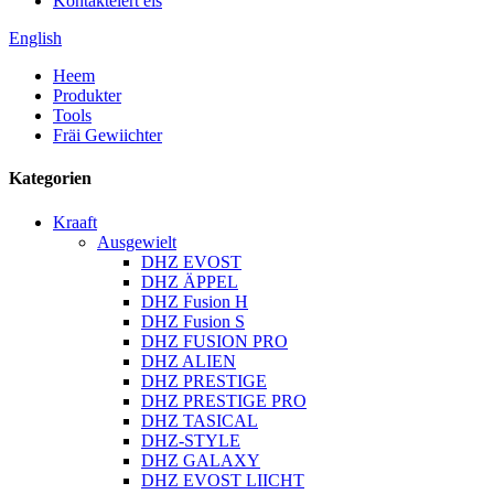
Kontaktéiert eis
English
Heem
Produkter
Tools
Fräi Gewiichter
Kategorien
Kraaft
Ausgewielt
DHZ EVOST
DHZ ÄPPEL
DHZ Fusion H
DHZ Fusion S
DHZ FUSION PRO
DHZ ALIEN
DHZ PRESTIGE
DHZ PRESTIGE PRO
DHZ TASICAL
DHZ-STYLE
DHZ GALAXY
DHZ EVOST LIICHT