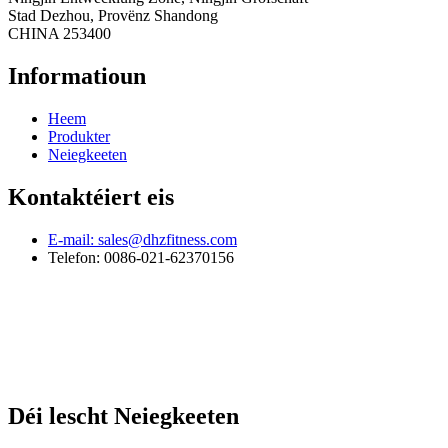
Stad Dezhou, Provënz Shandong
CHINA 253400
Informatioun
Heem
Produkter
Neiegkeeten
Kontaktéiert eis
E-mail: sales@dhzfitness.com
Telefon: 0086-021-62370156
Déi lescht Neiegkeeten