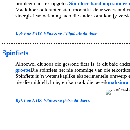
probleem perfek opgelos.
Simuleer hardloop sonder 
Maak hoër oefenintensiteit moontlik deur weerstand en
sinergistiese oefening, aan die ander kant kan jy vers
Kyk hoe DHZ Fitness se Ellipticals dit doen.
Spinfiets
Alhoewel dit soos die gewone fiets is, is dit baie ande
groepe
Die spinfiets het nie sommige van die tekortkom
Spinfiets is 'n wetenskaplike eksperimentele ontwerp 
nie die middellyf nie, en kan ook die bereik
maksimum 
Kyk hoe DHZ Fitness se fietse dit doen.