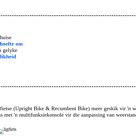
shuise
ehoefte om
n gelyke
likheid
enfietse (Upright Bike & Recumbent Bike) meer geskik vir 'n 
us met 'n multifunksiekonsole vir die aanpassing van weerstan