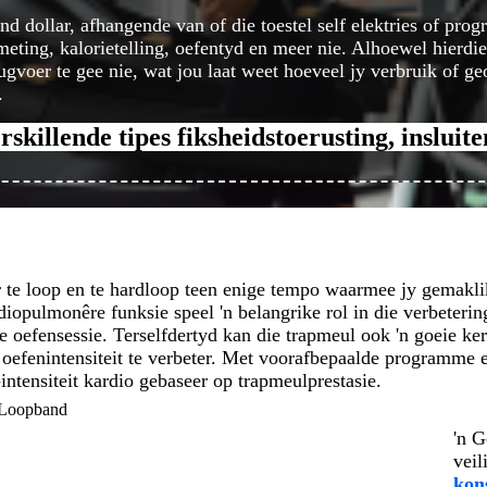
send dollar, afhangende van of die toestel self elektries of 
meting, kalorietelling, oefentyd en meer nie. Alhoewel hierdie
rugvoer te gee nie, wat jou laat weet hoeveel jy verbruik of g
.
rskillende tipes fiksheidstoerusting, insluit
 te loop en te hardloop teen enige tempo waarmee jy gemaklik
diopulmonêre funksie speel 'n belangrike rol in die verbeterin
ge oefensessie. Terselfdertyd kan die trapmeul ook 'n goeie ke
ie oefenintensiteit te verbeter. Met voorafbepaalde programme
-intensiteit kardio gebaseer op trapmeulprestasie.
'n G
veil
kon