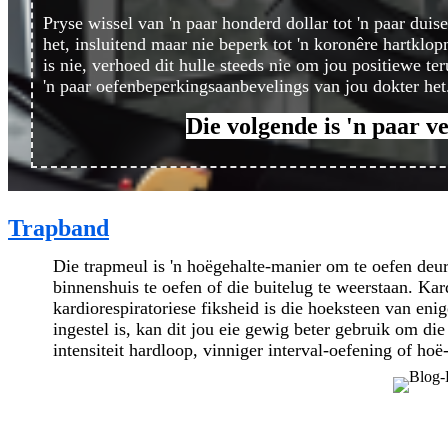
Pryse wissel van 'n paar honderd dollar tot 'n paar dui
het, insluitend maar nie beperk tot 'n koronêre hartklop
is nie, verhoed dit hulle steeds nie om jou positiewe te
'n paar oefenbeperkingsaanbevelings van jou dokter het
Die volgende is 'n paar ve
Trapband
Die trapmeul is 'n hoëgehalte-manier om te oefen deur
binnenshuis te oefen of die buitelug te weerstaan. Kar
kardiorespiratoriese fiksheid is die hoeksteen van eni
ingestel is, kan dit jou eie gewig beter gebruik om d
intensiteit hardloop, vinniger interval-oefening of hoë