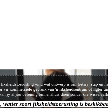
iksheidstoerusting vind wat ontwerp is om fietsry, stap en har
r vir kommersiële gebruik van 'n fiksheidsentrum of ligter tui
n jy al jou oefening binnenshuis doen sonder die wisselvall
, watter soort fiksheidstoerusting is beskikba