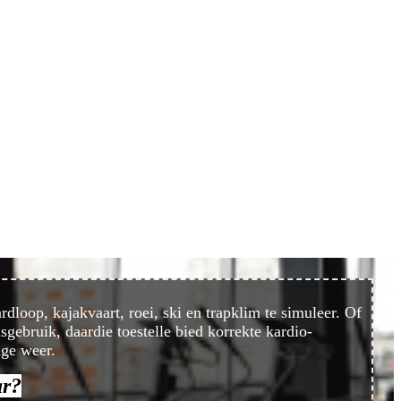
dloop, kajakvaart, roei, ski en trapklim te simuleer. Of
sgebruik, daardie toestelle bied korrekte kardio-
ige weer.
ar?