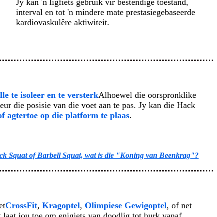
Jy kan 'n ligfiets gebruik vir bestendige toestand,
interval en tot 'n mindere mate prestasiegebaseerde
kardiovaskulêre aktiwiteit.
e te isoleer en te versterk
Alhoewel die oorspronklike
eur die posisie van die voet aan te pas. Jy kan die Hack
f agtertoe op die platform te plaas
.
k Squat of Barbell Squat, wat is die "Koning van Beenkrag"?
et
CrossFit
,
Kragoptel
,
Olimpiese Gewigoptel
, of net
t laat jou toe om enigiets van doodlig tot hurk vanaf