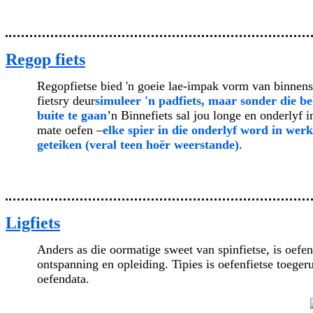
Regop fiets
Regopfietse bied 'n goeie lae-impak vorm van binnen
fietsry deur
simuleer 'n padfiets, maar sonder die b
buite te gaan
’n Binnefiets sal jou longe en onderlyf i
mate oefen –
elke spier in die onderlyf word in werk
geteiken (veral teen hoër weerstande)
.
Ligfiets
Anders as die oormatige sweet van spinfietse, is oef
ontspanning en opleiding. Tipies is oefenfietse toeger
oefendata.