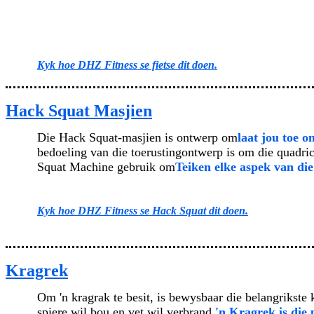
Kyk hoe DHZ Fitness se fietse dit doen.
Hack Squat Masjien
Die Hack Squat-masjien is ontwerp om
laat jou toe o
bedoeling van die toerustingontwerp is om die quadrice
Squat Machine gebruik om
Teiken elke aspek van die
Kyk hoe DHZ Fitness se Hack Squat dit doen.
Kragrek
Om 'n kragrak te besit, is bewysbaar die belangrikste 
spiere wil bou en vet wil verbrand,
'n Kragrek is die 