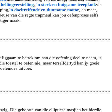
,
hellingverstelling
,
'n sterk en buigsame treeplank
vir
ping,
'n doeltreffende en duursame motor
, en meer,
keuse van die regte trapmeul kan jou oefenproses selfs
tiger maak.
le liggaam te betrek om aan die oefening deel te neem, is
die toestel te oefen nie, maar terselfdertyd kan jy goeie
oeleindes uitvoer.
ig. Die geboorte van die elliptiese masjien het hierdie