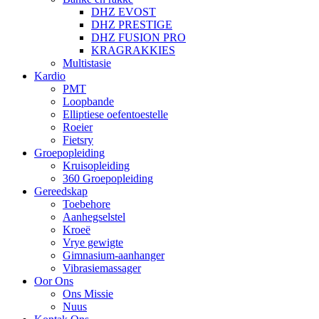
DHZ EVOST
DHZ PRESTIGE
DHZ FUSION PRO
KRAGRAKKIES
Multistasie
Kardio
PMT
Loopbande
Elliptiese oefentoestelle
Roeier
Fietsry
Groepopleiding
Kruisopleiding
360 Groepopleiding
Gereedskap
Toebehore
Aanhegselstel
Kroeë
Vrye gewigte
Gimnasium-aanhanger
Vibrasiemassager
Oor Ons
Ons Missie
Nuus