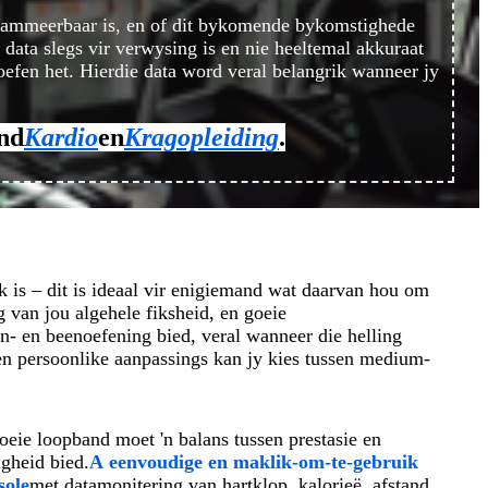
programmeerbaar is, en of dit bykomende bykomstighede
 data slegs vir verwysing is en nie heeltemal akkuraat
eoefen het. Hierdie data word veral belangrik wanneer jy
end
Kardio
en
Kragopleiding
.
 is – dit is ideaal vir enigiemand wat daarvan hou om
g van jou algehele fiksheid, en goeie
rn- en beenoefening bied, veral wanneer die helling
 en persoonlike aanpassings kan jy kies tussen medium-
oeie loopband moet 'n balans tussen prestasie en
igheid bied.
A
eenvoudige en maklik-om-te-gebruik
sole
met datamonitering van hartklop, kalorieë, afstand,