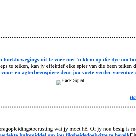
m hurkbewegings uit te voer met 'n klem op die dye om hull
ps te teiken, kan jy effektief elke spier van die been teiken d
 voor- en agterbeenspiere deur jou voete verder vorentoe o
Hac
kragopleidingstoerusting wat jy moet hê. Of jy nou besig is m
perfekte hulpmiddel om jou fiksheidsdoelwitte te bereik
Di