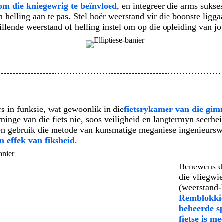
om die kniegewrig te beïnvloed
, en integreer die arms sukse
 helling aan te pas. Stel hoër weerstand vir die boonste ligg
killende weerstand of helling instel om op die opleiding van jo
rs in funksie, wat gewoonlik in die
fietsrykamer van die gi
inge van die fiets nie, soos veiligheid en langtermyn seerheid
en gebruik die metode van kunsmatige meganiese ingenieurswes
effek van fiksheid
.
Benewens di
die vliegwi
(weerstand-
Remblokki
beheerde s
fietse is m