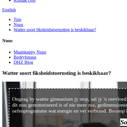
Kontak Ons
English
Tuis
Nuus
Watter soort fiksheidstoerusting is beskikbaar?
Nuus
Maatskappy Nuus
Bedryfsnuus
DHZ Blog
Watter soort fiksheidstoerusting is beskikbaar?
Ongeag by watter gimnasium jy stop, sal jy 'n oorvloed f
dit nou gemotoriseerd is of nie meer nie, gedimensionee
oefenprogramme wat energie en vet verbrand. Boonop ka
So