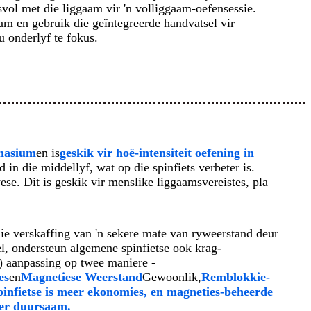
svol met die liggaam vir 'n volliggaam-oefensessie.
aam en gebruik die geïntegreerde handvatsel vir
u onderlyf te fokus.
mnasium
en is
geskik vir hoë-intensiteit oefening in
 in die middellyf, wat op die spinfiets verbeter is.
e. Dit is geskik vir menslike liggaamsvereistes, pla
e verskaffing van 'n sekere mate van ryweerstand deur
el, ondersteun algemene spinfietse ook krag-
) aanpassing op twee maniere -
es
en
Magnetiese Weerstand
Gewoonlik,
Remblokkie-
pinfietse is meer ekonomies, en magneties-beheerde
eer duursaam.