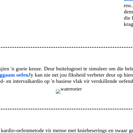
ens.
dem
die 
krag
asjien 'n goeie keuse. Deur buitelugroei te simuleer om die he
liggaam oefen
Jy kan nie net jou fiksheid verbeter deur op hier
- en intervalkardio op 'n basiese vlak vir verskillende oefend
 kardio-oefenmetode vir mense met kniebeserings en swaar gew