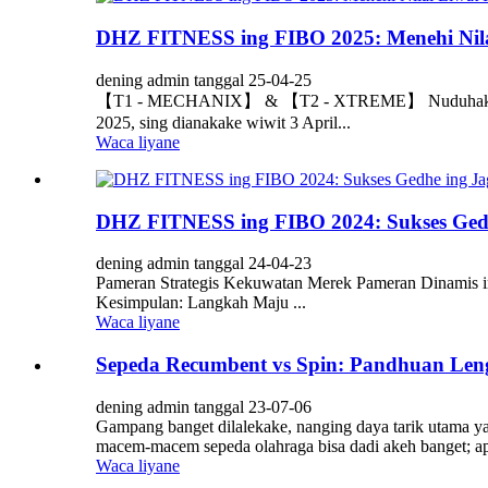
DHZ FITNESS ing FIBO 2025: Menehi Nila
dening admin tanggal 25-04-25
【T1 - MECHANIX】 & 【T2 - XTREME】 Nuduhake Kaunggu
2025, sing dianakake wiwit 3 April...
Waca liyane
DHZ FITNESS ing FIBO 2024: Sukses Ged
dening admin tanggal 24-04-23
Pameran Strategis Kekuwatan Merek Pameran Dinamis i
Kesimpulan: Langkah Maju ...
Waca liyane
Sepeda Recumbent vs Spin: Pandhuan Len
dening admin tanggal 23-07-06
Gampang banget dilalekake, nanging daya tarik utama ya
macem-macem sepeda olahraga bisa dadi akeh banget; a
Waca liyane