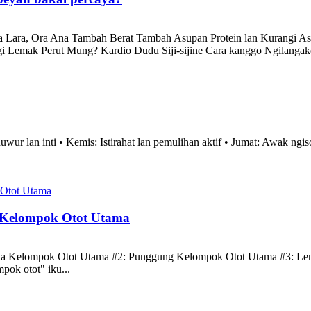
a Lara, Ora Ana Tambah Berat Tambah Asupan Protein lan Kurangi 
i Lemak Perut Mung? Kardio Dudu Siji-sijine Cara kanggo Ngilang
wur lan inti • Kemis: Istirahat lan pemulihan aktif • Jumat: Awak ngi
6 Kelompok Otot Utama
a Kelompok Otot Utama #2: Punggung Kelompok Otot Utama #3: Le
ok otot" iku...