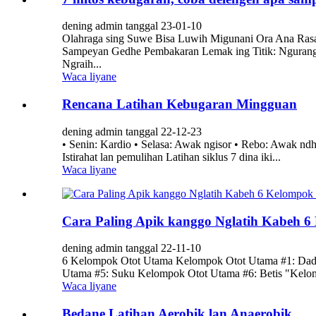
dening admin tanggal 23-01-10
Olahraga sing Suwe Bisa Luwih Migunani Ora Ana Ras
Sampeyan Gedhe Pembakaran Lemak ing Titik: Ngurang
Ngraih...
Waca liyane
Rencana Latihan Kebugaran Mingguan
dening admin tanggal 22-12-23
• Senin: Kardio • Selasa: Awak ngisor • Rebo: Awak ndhu
Istirahat lan pemulihan Latihan siklus 7 dina iki...
Waca liyane
Cara Paling Apik kanggo Nglatih Kabeh 
dening admin tanggal 22-11-10
6 Kelompok Otot Utama Kelompok Otot Utama #1: Dad
Utama #5: Suku Kelompok Otot Utama #6: Betis "Kelomp
Waca liyane
Bedane Latihan Aerobik lan Anaerobik