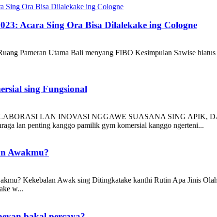
23: Acara Sing Ora Bisa Dilalekake ing Cologne
is Ruang Pameran Utama Bali menyang FIBO Kesimpulan Sawise hia
sial sing Fungsional
BORASI LAN INOVASI NGGAWE SUASANA SING APIK, DA
aga lan penting kanggo pamilik gym komersial kanggo ngerteni...
lan Awakmu?
kmu? Kekebalan Awak sing Ditingkatake kanthi Rutin Apa Jinis Olah
ake w...
peyan bakal percaya?