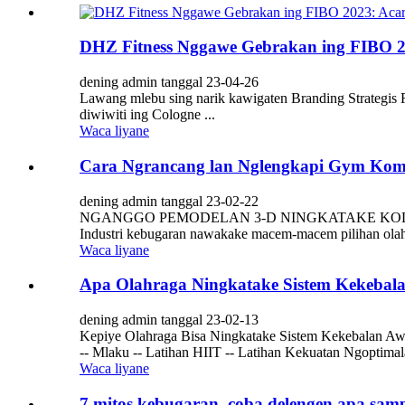
DHZ Fitness Nggawe Gebrakan ing FIBO 20
dening admin tanggal 23-04-26
Lawang mlebu sing narik kawigaten Branding Strateg
diwiwiti ing Cologne ...
Waca liyane
Cara Ngrancang lan Nglengkapi Gym Komer
dening admin tanggal 23-02-22
NGANGGO PEMODELAN 3-D NINGKATAKE KOLA
Industri kebugaran nawakake macem-macem pilihan olahr
Waca liyane
Apa Olahraga Ningkatake Sistem Kekeba
dening admin tanggal 23-02-13
Kepiye Olahraga Bisa Ningkatake Sistem Kekebalan Awa
-- Mlaku -- Latihan HIIT -- Latihan Kekuatan Ngoptimal
Waca liyane
7 mitos kebugaran, coba delengen apa sam