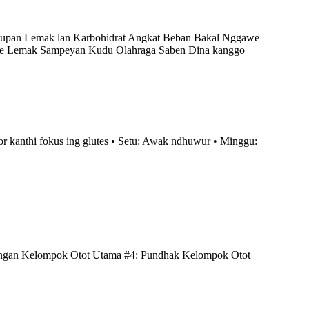
Asupan Lemak lan Karbohidrat Angkat Beban Bakal Nggawe
ake Lemak Sampeyan Kudu Olahraga Saben Dina kanggo
sor kanthi fokus ing glutes • Setu: Awak ndhuwur • Minggu:
ngan Kelompok Otot Utama #4: Pundhak Kelompok Otot