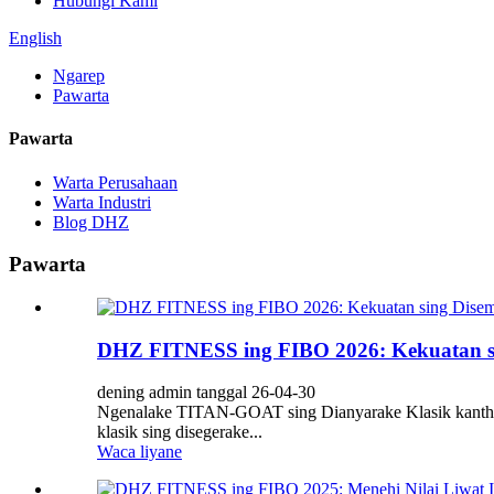
Hubungi Kami
English
Ngarep
Pawarta
Pawarta
Warta Perusahaan
Warta Industri
Blog DHZ
Pawarta
DHZ FITNESS ing FIBO 2026: Kekuatan si
dening admin tanggal 26-04-30
Ngenalake TITAN-GOAT sing Dianyarake Klasik kanth
klasik sing disegerake...
Waca liyane