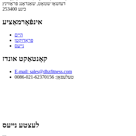
דעזשאָו שטאָט, שאַנדאָנג פּראָווינץ
כינע 253400
אינפֿאָרמאַציע
היים
פּראָדוקטן
נייעס
קאָנטאַקט אונדז
E-mail: sales@dhzfitness.com
טעלעפאָן: 0086-021-62370156
לעצטע נייעס