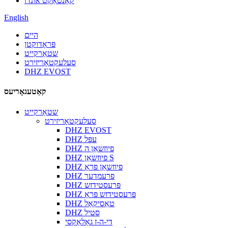
קאָנטאַקט אונדז
English
היים
פּראָדוקטן
שטאַרקייט
סעלעקטאָריזירט
DHZ EVOST
קאַטעגאָריעס
שטאַרקייט
סעלעקטאָריזירט
DHZ EVOST
DHZ עפּל
DHZ פיוזשאַן ה
DHZ פיוזשאַן S
DHZ פיוזשאַן פּראָ
DHZ פרעמדער
DHZ פּרעסטידזש
DHZ פּרעסטידזש פּראָ
DHZ טאַסיקאַל
DHZ סטיל
די-ה-ז גאַלאַקסי