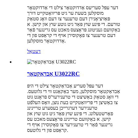
דער עפּל סעריעס אַדדוקטאָר צילט די אַדדוקטאָר
מוסקלען בשעת ער גיט פּריוואַטקייט דורך
פּאַזיציאָנירן דעם טרענער צו דעם וואָג סטאַק
טורעם. די פּינע שוץ פּאַד גיט גוטע שוץ און קישן. א
באַקוועם געניטונג פּראָצעס מאכט עס גרינגער פֿאַר
דעם טרענער צו פאָקוסירן אויף די קראַפט פון די
אַדדוקטאָר מוסקלען.
דעטאַל
אַבדאַקטאָר U3022RC
דער עפּל סעריע אַבדאַקטאָר צילט די היפּ
אַבדאַקטאָר מוסקלען, מער באַקאַנט ווי די גלוטעס.
די וואָג סטאַק באַשיצט די טרענירער'ס פראָנט גוט
צו באַשיצן די פּריוואַטקייט בעת נוצן, וואָס העלפֿט
טרענירער דערגרייכן בעסערע טריינינג
פאָרשטעלונג. די פּינע שוץ פּאַד גיט גוט שוץ און
קישן. א באַקוועם טריינינג פּראָצעס מאכט עס
גרינגער פֿאַר די טרענירער צו פאָקוסירן אויף די
קראַפט פון די גלוטעס.