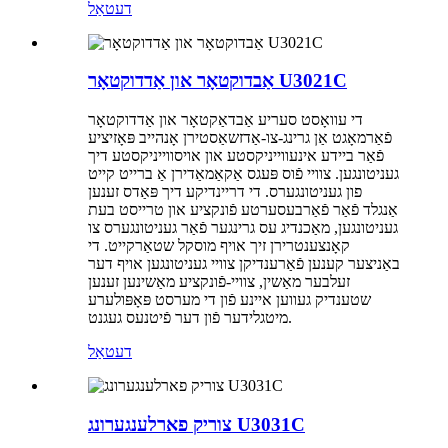
דעטאַל
אַבדוקטאָר און אַדדוקטאָר U3021C
די עוואָסט סעריע אַבדאַקטאָר און אַדדוקטאָר
פֿאַרמאָגט אַן גרינג-צו-אַדזשאַסטירן אָנהייב פּאָזיציע
פֿאַר ביידע אינעווייניקסטע און אויסווייניקסטע דיך
געניטונגען. צוויי פֿוס פּעגס אַקאַמאַדירן אַ ברייט קייט
פון געניטונגערס. די דריינדיקע דיך פּאַדס זענען
אַנגלד פֿאַר פֿאַרבעסערטע פֿונקציע און טרייסט בעת
געניטונגען, מאַכנדיג עס גרינגער פֿאַר געניטונגערס צו
קאָנצענטרירן זיך אויף מוסקל שטאַרקייט. די
באַניצער קענען פֿאַרענדיקן צוויי געניטונגען אויף דער
זעלבער מאַשין, צוויי-פֿונקציע מאַשינען זענען
שטענדיק געווען איינע פֿון די מערסט פּאָפּולערע
מיטגלידער פֿון דער פֿיטנעס געגנט.
דעטאַל
צוריק פארלענגערונג U3031C