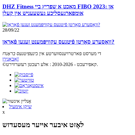
DHZ Fitness מאכט א שפריץ ביי FIBO 2023: אן
אומפארגעסליכע געשעעניש אין קעלן
28/09/22
וואָסערע סאָרטן פֿיטנעס עקוויפּמענט זענען פֿאַראַן?
די מערסט פארטרויענסווערטע אין כינע
פיטנעס בראַנדז
אַבאָנירן!
©קאפירעכט - 2010-2026 : אלע רעכטן רעזערווירט.
שיקן אימעיל
x
לאָזט איבער אייער מעסעדזש