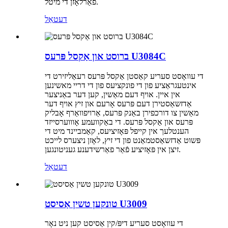
פאַרלאָזן די מיטל.
דעטאַל
ברוסט און אַקסל פּרעס U3084C
די עוואָסט סעריע קאַסטן אַקסל פּרעס רעאַליזירט די
אינטעגראַציע פון ​​די פונקציעס פון די דריי מאשינען
אין איין. אויף דעם מאַשין, קען דער באַניצער
אַדזשאַסטירן דעם פּרעס אָרעם און זיץ אויף דער
מאַשין צו דורכפירן באַנק פּרעס, אַרויפוואַרף אָבליק
פּרעס און אַקסל פּרעס. די באַקוועמע אָוווערסייזד
הענטלעך אין קייפל פּאָזיציעס, קאַמביינד מיט די
פּשוט אַדזשאַסטמאַנט פון די זיץ, לאָזן ניצערס לייכט
זיצן אין פּאָזיציע פֿאַר פאַרשידענע געניטונגען.
דעטאַל
טונקען טשין אַסיסט U3009
די עוואָסט סעריע דיפּ/קין אַסיסט קען ניט נאָר