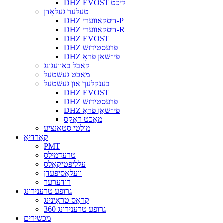
DHZ EVOST ליכט
טעלער געלאָדן
DHZ דיסקאַווערי-P
DHZ דיסקאַווערי-R
DHZ EVOST
DHZ פּרעסטידזש
DHZ פיוזשאַן פּראָ
קאַבל באַוועגונג
מאַכט געשטעל
בענקלעך און געשטעל
DHZ EVOST
DHZ פּרעסטידזש
DHZ פיוזשאַן פּראָ
מאַכט ראַקס
מולטי סטאנציע
קאַרדיאָ
PMT
טרעדמילס
עלליפּטיקאַלס
וועלאָסיפּעדן
רודערער
גרופע טרענירונג
קראָס טראַינינג
360 גרופע טרענירונג
מכשירים