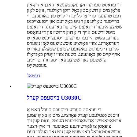
די עוואָסט סעריע רוקן עקסטענשאַן האָבן אַ גיין-אין
פּלאַן מיט אַדזשאַסטאַבאַל רוקן ראָולערז, וואָס לאָזן
דעם טרענער פריי צו קלייַבן די קייט פון באַוועגונג. די
ברייטער טאַליע פּאַד גיט באַקוועם און ויסגעצייכנט
שטיצע איבער די גאנצע קייט פון באַוועגונג. די גאנצע
מיטל ירשעט אויך די אַדוואַנידזשיז פון די עוואָסט
סעריע, פּשוט הייבער פּרינציפּ, ויסגעצייכנט ספּאָרט
דערפאַרונג. צוויי-פּאָזיציע פוסשטיצעס לאָזן ניצערס
קלייַבן די מערסט באַקוועם שטיצע שטעלע באזירט
אויף קייט פון באַוועגונג, בשעת צוויי-זייַטיק כאַנדאַלז
צושטעלן נאָך שטיצע פֿאַר ימפּרוווד טריינינג
פעסטקייַט.
דעטאַל
בייסעפּס קערל U3030C
די עוואָסט סעריע בייסעפּס קערל האט אַ
וויסנשאַפטלעכע קערל פּאָזיציע, מיט אַ באַקוועמען
אויטאָמאַטישן אַדזשאַסטמענט הענטל, וואָס קען זיך
צופּאַסן צו פֿאַרשידענע באַניצער. די איין-זיצער
אַדזשאַסטאַבאַל ראַטשעט קען ניט נאָר העלפֿן דעם