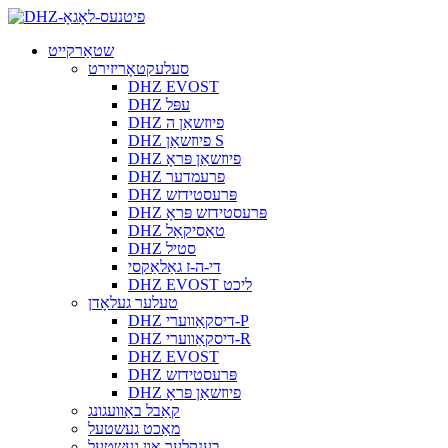
שטאַרקייט
סעלעקטאָריזירט
DHZ EVOST
DHZ עפּל
DHZ פיוזשאַן ה
DHZ פיוזשאַן S
DHZ פיוזשאַן פּראָ
DHZ פרעמדער
DHZ פּרעסטידזש
DHZ פּרעסטידזש פּראָ
DHZ טאַסיקאַל
DHZ סטיל
די-ה-ז גאַלאַקסי
DHZ EVOST ליכט
טעלער געלאָדן
DHZ דיסקאַווערי-P
DHZ דיסקאַווערי-R
DHZ EVOST
DHZ פּרעסטידזש
DHZ פיוזשאַן פּראָ
קאַבל באַוועגונג
מאַכט געשטעל
בענקלעך און געשטעל