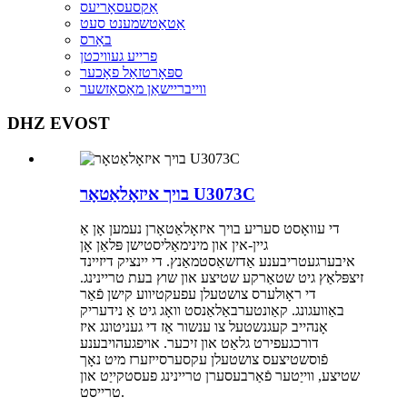
אַקסעסאָריעס
אַטאַטשמענט סעט
באַרס
פרייע געוויכטן
ספּאָרטזאַל פאָכער
ווייבריישאַן מאַסאַזשער
DHZ EVOST
בויך איזאָלאַטאָר U3073C
די עוואָסט סעריע בויך איזאָלאַטאָרן נעמען אָן אַ
גיין-אין און מינימאַליסטישן פּלאַן אָן
איבערגעטריבענע אַדזשאַסטמאַנץ. די יינציק דיזיינד
זיצפּלאַץ גיט שטאַרקע שטיצע און שוץ בעת טריינינג.
די ראָולערס צושטעלן עפעקטיווע קישן פֿאַר
באַוועגונג. קאַונטערבאַלאַנסט וואָג גיט אַ נידעריק
אָנהייב קעגנשטעל צו ענשור אַז די געניטונג איז
דורכגעפירט גלאַט און זיכער. אויפגעהויבענע
פֿוסשטיצעס צושטעלן עקסערסייזערז מיט נאָך
שטיצע, ווייַטער פֿאַרבעסערן טריינינג פעסטקייַט און
טרייסט.