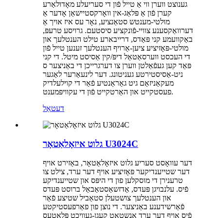
גענוצט ווערן ווי אַ טייל פֿון די סעריעלע מאָדולאַרע
קערן פֿון אַ פּלאַג-אין וואָרקסטיישאַן אָדער אַ
מולטי-מענטש סטאַנציע, נאָר עס איז אויך אַ
דערוואַקסענע צוויי-פֿונקציע סיסטעם. גרויסע טרעפּ,
באַקוועמע קני פּאַדס, דרייבארע טילט הענטלעך און
מולטי-פּאָזיציע ציען-אַרויף הענטלעך זענען טייל פֿון
די העכסט ווערסאַטאַל דיפּ/קין אַסיסט מיטל. די קני
פּאַד קען געפֿאַלטן ווערן צו דערגרייכן די באַניצער ס
ניט-אַסיסטירטע געניטונג. דער לינעאַרער לאַגער
מעקאַניזאַם גיט גאַראַנטיע פֿאַר די קוילעלדיק
פעסטקייט און האַרטקייט פֿון די עקוויפּמענט.
דעטאַל
גלוט איזאָלאַטאָר U3024C
דער עוואָסט סעריע גלוט איזאָלאַטאָר, באַזירט אויף
דער שטייענדיקער פּאָזיציע אויף דער ערד, צילט צו
טרענירן די מוסקלען פון די היפּס און שטייענדיקע
פֿיס. עלנבויגן פּעדס, אַדזשאַסטאַבאַל ברוסט פּעדס
און הענטלעך צושטעלן סטאַביל שטיצע פֿאַר
פֿאַרשידענע באַניצער. די נוצן פון פאַרפעסטיקטע
פֿיס אויף דער ערד אַנשטאָט קעגן-געוויכט פּלאַטעס