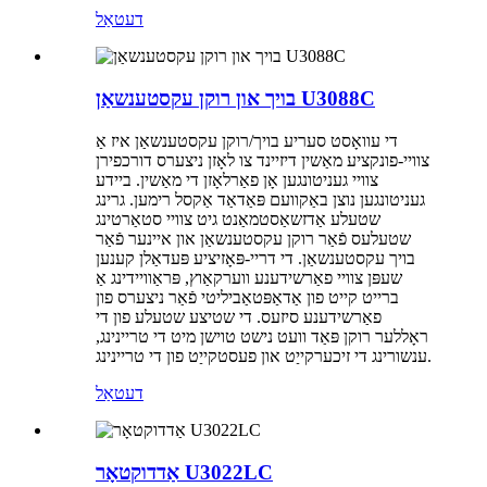
דעטאַל
בויך און רוקן עקסטענשאַן U3088C
די עוואָסט סעריע בויך/רוקן עקסטענשאַן איז אַ
צוויי-פונקציע מאַשין דיזיינד צו לאָזן ניצערס דורכפירן
צוויי געניטונגען אָן פאַרלאָזן די מאַשין. ביידע
געניטונגען נוצן באַקוועם פּאַדאַד אַקסל רימען. גרינג
שטעלע אַדזשאַסטמאַנט גיט צוויי סטאַרטינג
שטעלעס פֿאַר רוקן עקסטענשאַן און איינער פֿאַר
בויך עקסטענשאַן. די דריי-פּאָזיציע פּעדאַלן קענען
שעפּן צוויי פאַרשידענע ווערקאַוץ, פּראַוויידינג אַ
ברייט קייט פון אַדאַפּטאַביליטי פֿאַר ניצערס פון
פאַרשידענע סיזעס. די שטיצע שטעלע פון ​​​​די
ראָללער רוקן פּאַד וועט נישט טוישן מיט די טריינינג,
ענשורינג די זיכערקייַט און פעסטקייַט פון די טריינינג.
דעטאַל
אַדדוקטאָר U3022LC