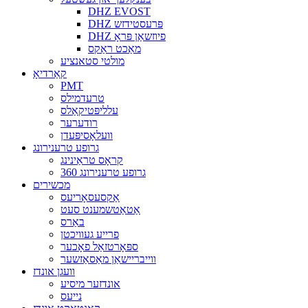
DHZ EVOST
DHZ פּרעסטידזש
DHZ פיוזשאַן פּראָ
מאַכט ראַקס
מולטי סטאנציע
קאַרדיאָ
PMT
טרעדמילס
עלליפּטיקאַלס
רודערער
וועלאָסיפּעדן
גרופע טרענירונג
קראָס טראַינינג
360 גרופע טרענירונג
מכשירים
אַקסעסאָריעס
אַטאַטשמענט סעט
באַרס
פרייע געוויכטן
ספּאָרטזאַל פאָכער
ווייבריישאַן מאַסאַזשער
וועגן אונדז
אונדזער מיסיע
נייעס