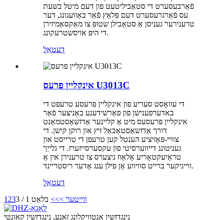
פֿאַרבעסערט די סטאַביליטעט פון דעם מיטל בשעת
עס פֿאַרגרעסערט דעם פּלאַץ פֿאַר באַוועגונג, דער
טרענירער געניסן אַ סטאַבילן שטופּ צו מאַקסאַמיזירן
די היפּ אויסשטרעקונג.
דעטאַל
אינקליין פרעס U3013C
די עוואָסט סעריע פון ​​אינקליין פּרעסע טרעפט די
באדערפענישן פון פאַרשידענע באַניצער פֿאַר
אינקליין פּרעסעס מיט אַ קליינער אַדזשאַסטמאַנט
דורך אַדזשאַסטאַבאַל זיץ און רוקן קישן. די
צוויי-פּאָזיציע הענטל קען טרעפן די טרייסט און
געניטונג דייווערסיטי פון עקסערסייזערז. די גלייַך
טראַיעקטאָריע אַלאַוז ניצערס צו טרענירן אין אַ
ווייניקער ברייט סוויווע אָן פילן ענג אָדער ריסטריינד.
דעטאַל
ווייטער >
>>
בלאַט 1 / 3
3
2
1
נינגדזשין אנטוויקלונג זאָנע, נינגדזשין קאָונטי