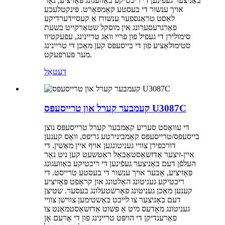
באַניצער געפֿינען די ריכטיקע באַוועגונג פּאָזיציע, נאָר
אויך ענשור די בעסטע קאָמפאָרט. פּינקטלעכע
לאַסט טראַנספער ענשורז אַ קעסיידערדיקע
פאַרגרעסערונג אין מוסקל שטאַרקייט בשעת
סימולירן די געפיל פון פריי וואָג טריינינג, עפעקטיוו
סטימולאַציע פון ​​די בייסעפּס קען מאַכן די טריינינג
מער פּערפעקט.
דעטאַל
קעמבער קערל און טרייסעפּס U3087C
די עוואָסט סעריע קאַמבער קערל טרייסעפּס נוצן
בייסעפּס/טרייסעפּס קאָמבינירטע גריפס, וואָס קענען
דורכפירן צוויי געניטונגען אויף איין מאַשין. די
איין-זיצער אַדזשאַסטאַבאַל ראַטשעט קען ניט נאָר
העלפֿן דעם באַניצער געפֿינען די ריכטיקע באַוועגונג
פּאָזיציע, אָבער אויך ענשור די בעסטע טרייסט. די
ריכטיקע געניטונג האַלטונג און קראַפט פּאָזיציע
קענען מאַכן געניטונג פאָרשטעלונג בעסער. שטיצן
דעם באַניצער צו לייכט באַשטימען צווישן צוויי
געניטונג מאָדעס מיט אַ פּשוט אַדזשאַסטמאַנט צו
פאַרענדיקן די הויפּט טריינינג פון די אָרעם אָן