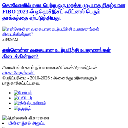
கொலோனில் நடைபெற்ற ஒரு மறக்க முடியாத நிகழ்வான
FIBO 2023-ல் டிஹெச்இசட் ஃபிட்னஸ் பெரும்
தாக்கத்தை ஏற்படுத்தியது.
28/09/22
என்னென்ன வகையான உடற்பயிற்சி உபகரணங்கள்
கிடைக்கின்றன?
சீனாவின் மிகவும் நம்பகமான
ஃபிட்னஸ் பிராண்டுகள்
சந்தா சேருங்கள்!
©பதிப்புரிமை - 2010-2026 : அனைத்து உரிமைகளும்
பாதுகாக்கப்பட்டவை.
மின்னஞ்சல் அனுப்பு