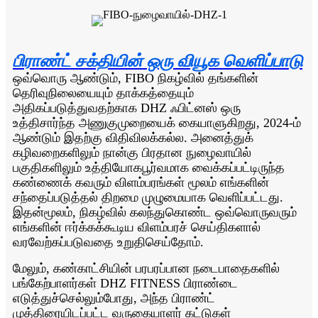
பிராண்ட் சக்தியின் ஒரு வியூக வெளிப்பாடு
ஒவ்வொரு ஆண்டும், FIBO நிகழ்வில் தங்களின்
தெரிவுநிலையையும் தாக்கத்தையும்
அதிகப்படுத்துவதற்காக DHZ ஃபிட்னஸ் ஒரு
உத்திசார்ந்த அணுகுமுறையைக் கையாளுகிறது, 2024-ம்
ஆண்டும் இதற்கு விதிவிலக்கல்ல. அனைத்துக்
கழிவறைகளிலும் நான்கு பிரதான நுழைவாயில்
பகுதிகளிலும் உத்தியோகபூர்வமாக வைக்கப்பட்டிருந்த
கண்ணைக் கவரும் விளம்பரங்கள் மூலம் எங்களின்
சந்தைப்படுத்தல் திறமை முழுமையாக வெளிப்பட்டது.
இதன்மூலம், நிகழ்வில் கலந்துகொண்ட ஒவ்வொருவரும்
எங்களின் ஈர்க்கக்கூடிய விளம்பரச் செய்திகளால்
வரவேற்கப்படுவதை உறுதிசெய்தோம்.
மேலும், கண்காட்சியின் பரபரப்பான நடைபாதைகளில்
பங்கேற்பாளர்கள் DHZ FITNESS பிராண்டை
எடுத்துச்செல்லும்போது, ​​அந்த பிராண்ட்
முத்திரையிடப்பட்ட வருகையாளர் கட்டுகள்