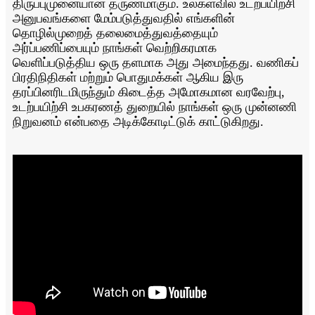
திருப்புமுனையான தருணமாகும். உலகளவில் உடற்பயிற்சி
அனுபவங்களை மேம்படுத்துவதில் எங்களின்
தொழில்முறைத் தலைமைத்துவத்தையும்
அர்ப்பணிப்பையும் நாங்கள் வெற்றிகரமாக
வெளிப்படுத்திய ஒரு தளமாக அது அமைந்தது. வணிகப்
பிரதிநிதிகள் மற்றும் பொதுமக்கள் ஆகிய இரு
தரப்பினரிடமிருந்தும் கிடைத்த அமோகமான வரவேற்பு,
உடற்பயிற்சி உபகரணத் துறையில் நாங்கள் ஒரு முன்னணி
நிறுவனம் என்பதை அடிக்கோடிட்டுக் காட்டுகிறது.