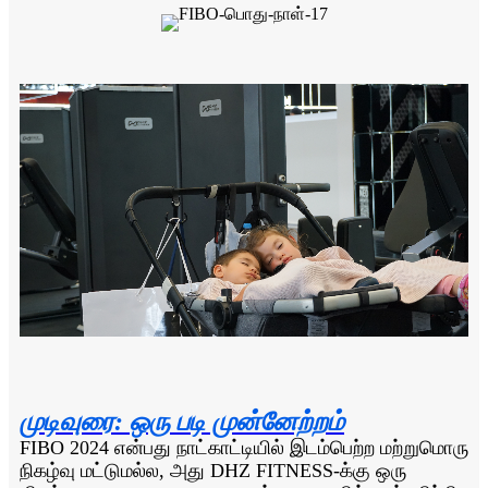
முடிவுரை: ஒரு படி முன்னேற்றம்
FIBO 2024 என்பது நாட்காட்டியில் இடம்பெற்ற மற்றுமொரு
நிகழ்வு மட்டுமல்ல, அது DHZ FITNESS-க்கு ஒரு