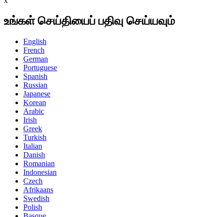
x
உங்கள் செய்தியைப் பதிவு செய்யவும்
English
French
German
Portuguese
Spanish
Russian
Japanese
Korean
Arabic
Irish
Greek
Turkish
Italian
Danish
Romanian
Indonesian
Czech
Afrikaans
Swedish
Polish
Basque