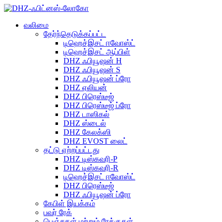
வலிமை
தேர்ந்தெடுக்கப்பட்ட
டிஹெச்இசட் ஈவோஸ்ட்
டிஹெச்இசட் ஆப்பிள்
DHZ ஃபியூஷன் H
DHZ ஃபியூஷன் S
DHZ ஃபியூஷன் ப்ரோ
DHZ ஏலியன்
DHZ பிரெஸ்டீஜ்
DHZ பிரெஸ்டீஜ் ப்ரோ
DHZ டாஸிகல்
DHZ ஸ்டைல்
DHZ கேலக்ஸி
DHZ EVOST லைட்
தட்டு ஏற்றப்பட்டது
DHZ டிஸ்கவரி-P
DHZ டிஸ்கவரி-R
டிஹெச்இசட் ஈவோஸ்ட்
DHZ பிரெஸ்டீஜ்
DHZ ஃபியூஷன் ப்ரோ
கேபிள் இயக்கம்
பவர் ரேக்
பெஞ்சுகள் மற்றும் ரேக்குகள்