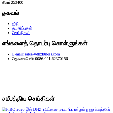
சீனா 253400
தகவல்
வீடு
தயாரிப்புகள்
செய்திகள்
எங்களைத் தொடர்பு கொள்ளுங்கள்
E-mail: sales@dhzfitness.com
தொலைபேசி: 0086-021-62370156
சமீபத்திய செய்திகள்