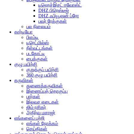
டிஹெச்இசட் ஈவோஸ்ட்
DHZ பிரெஸ்டீஜ்
DHZ ஃபியூஷன் ப்ரோ
பவர் ரேக்குகள்
பல நிலையம்
கார்டியோ
பிஎம்டி
டிரெட்மில்ஸ்
நீள்வட்டங்கள்
படகோட்டி
பைக்குகள்
குழு பயிற்சி
குறுக்குப் பயிற்சி
360 குழு பயிற்சி
கருவிகள்
துணைக்கருவிகள்
இணைப்புத் தொகுப்பு
பார்கள்
இலவச எடைகள்
ஜிம் ரசிகர்
அதிர்வு மசாஜர்
எங்களைப் பற்றி
எங்கள் நோக்கம்
செய்திகள்