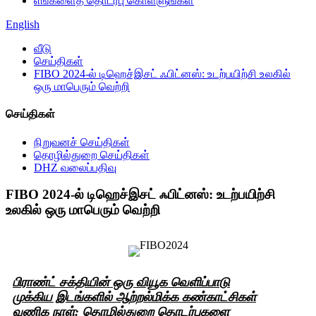
எங்களைத் தொடர்பு கொள்ளுங்கள்
English
வீடு
செய்திகள்
FIBO 2024-ல் டிஹெச்இசட் ஃபிட்னஸ்: உடற்பயிற்சி உலகில்
ஒரு மாபெரும் வெற்றி
செய்திகள்
நிறுவனச் செய்திகள்
தொழில்துறை செய்திகள்
DHZ வலைப்பதிவு
FIBO 2024-ல் டிஹெச்இசட் ஃபிட்னஸ்: உடற்பயிற்சி
உலகில் ஒரு மாபெரும் வெற்றி
பிராண்ட் சக்தியின் ஒரு வியூக வெளிப்பாடு
முக்கிய இடங்களில் ஆற்றல்மிக்க கண்காட்சிகள்
வணிக நாள்: தொழில்துறை தொடர்புகளை