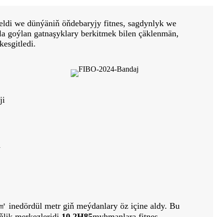
eldi we dünýäniň öňdebaryjy fitnes, sagdynlyk we
ola goýlan gatnaşyklary berkitmek bilen çäklenmän,
kesgitledi.
ji
y
㎡ inedördül metr giň meýdanlary öz içine aldy. Bu
lik merkezleridi.
10.2H85
myhmanlara fitnes