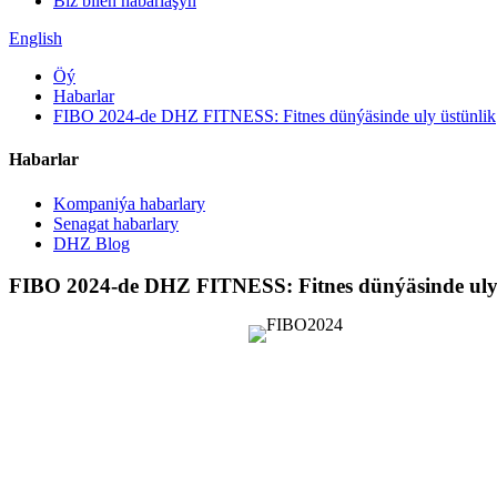
Biz bilen habarlaşyň
English
Öý
Habarlar
FIBO 2024-de DHZ FITNESS: Fitnes dünýäsinde uly üstünlik
Habarlar
Kompaniýa habarlary
Senagat habarlary
DHZ Blog
FIBO 2024-de DHZ FITNESS: Fitnes dünýäsinde uly 