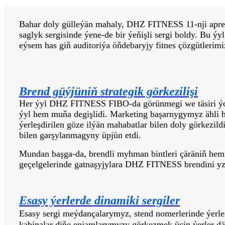
Bahar doly gülleýän mahaly, DHZ FITNESS 11-nji apreld
saglyk sergisinde ýene-de bir ýeňişli sergi boldy. Bu 
eýsem has giň auditoriýa öňdebaryjy fitnes çözgütlerimi
Brend güýjüniň strategik görkezilişi
Her ýyl DHZ FITNESS FIBO-da görünmegi we täsiri ýok
ýyl hem muňa degişlidi. Marketing başarnygymyz ähli haj
ýerleşdirilen göze ilýän mahabatlar bilen doly görkezil
bilen garşylanmagyny üpjün etdi.
Mundan başga-da, brendli myhman bintleri çäräniň hem
geçelgelerinde gatnaşyjylara DHZ FITNESS brendini yzy
Esasy ýerlerde dinamiki sergiler
Esasy sergi meýdançalarymyz, stend nomerlerinde ýerle
kabinalar diňe enjamlarymyzy görkezmek üçin ýerler dä