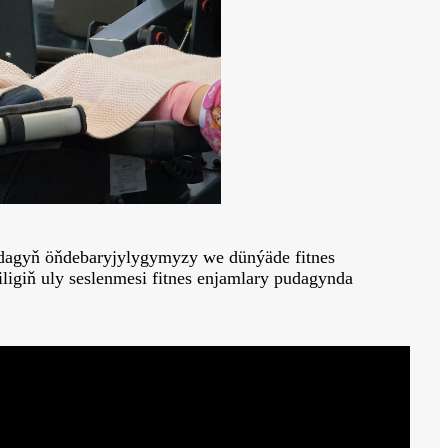
dagyň öňdebaryjylygymyzy we dünýäde fitnes
ligiň uly seslenmesi fitnes enjamlary pudagynda