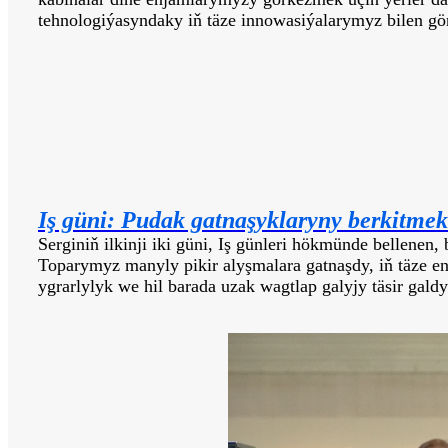
tehnologiýasyndaky iň täze innowasiýalarymyz bilen gön
Iş güni: Pudak gatnaşyklaryny berkitmek
Serginiň ilkinji iki güni, Iş günleri hökmünde bellenen
Toparymyz manyly pikir alyşmalara gatnaşdy, iň täze e
ygrarlylyk we hil barada uzak wagtlap galyjy täsir galdy