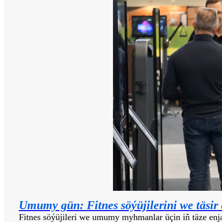
Umumy gün: Fitnes söýüjilerini we täsir 
Fitnes söýüjileri we umumy myhmanlar üçin iň täze en