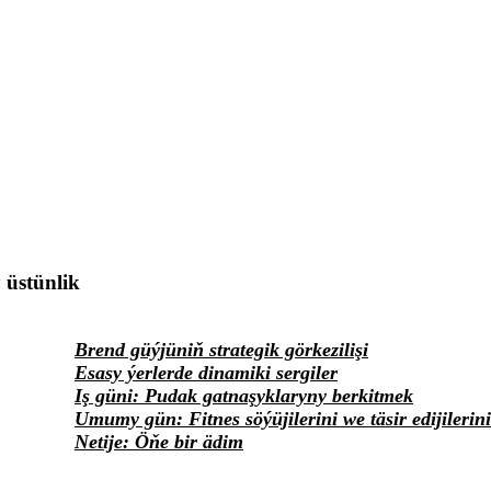
üstünlik
Brend güýjüniň strategik görkezilişi
Esasy ýerlerde dinamiki sergiler
Iş güni: Pudak gatnaşyklaryny berkitmek
Umumy gün: Fitnes söýüjilerini we täsir edijileri
Netije: Öňe bir ädim