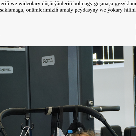
rýänleriň we wideolary düşürýänleriň bolmagy goşmaça gyzykla
 saklamaga, önümlerimiziň amaly peýdasyny we ýokary hilini