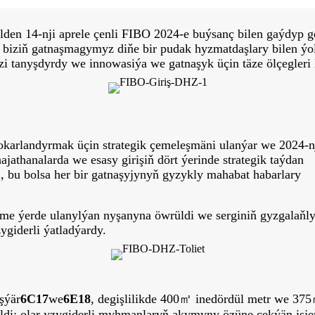
en 14-nji aprele çenli FIBO 2024-e buýsanç bilen gaýdyp g
ýyl biziň gatnaşmagymyz diňe bir pudak hyzmatdaşlary bilen ý
zi tanyşdyrdy we innowasiýa we gatnaşyk üçin täze ölçegleri 
arlandyrmak üçin strategik çemeleşmäni ulanýar we 2024-n
athanalarda we esasy girişiň dört ýerinde strategik taýdan
di, bu bolsa her bir gatnaşyjynyň gyzykly mahabat habarlary
me ýerde ulanylýan nyşanyna öwrüldi we serginiň gyzgalaňl
giderli ýatladýardy.
şýär
6C17
we
6E18
, degişlilikde 400㎡ inedördül metr we 375
ldi; olar yzygiderli myhmanlaryň akymyny özüne çekýän işjeň