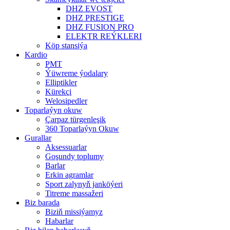
DHZ EVOST
DHZ PRESTIGE
DHZ FUSION PRO
ELEKTR REÝKLERI
Köp stansiýa
Kardio
PMT
Ýüwreme ýodalary
Elliptikler
Kürekçi
Welosipedler
Toparlaýyn okuw
Çarpaz türgenleşik
360 Toparlaýyn Okuw
Gurallar
Aksessuarlar
Goşundy toplumy
Barlar
Erkin agramlar
Sport zalynyň janköýeri
Titreme massažeri
Biz barada
Biziň missiýamyz
Habarlar