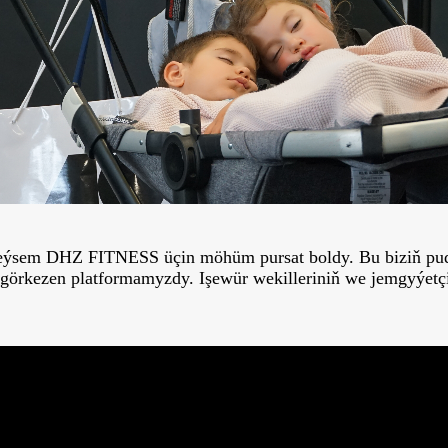
, eýsem DHZ FITNESS üçin möhüm pursat boldy. Bu biziň pu
 görkezen platformamyzdy. Işewür wekilleriniň we jemgyýetçi