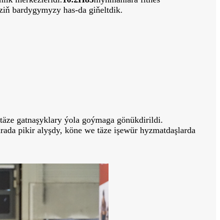
ziň bardygymyzy has-da giňeltdik.
 täze gatnaşyklary ýola goýmaga gönükdirildi.
ada pikir alyşdy, köne we täze işewür hyzmatdaşlarda