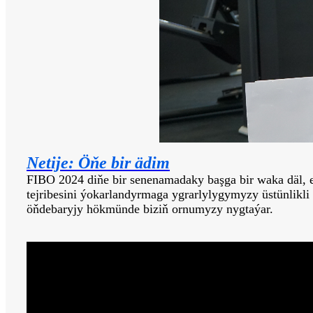
Netije: Öňe bir ädim
FIBO 2024 diňe bir senenamadaky başga bir waka däl
tejribesini ýokarlandyrmaga ygrarlylygymyzy üstünlikli
öňdebaryjy hökmünde biziň ornumyzy nygtaýar.