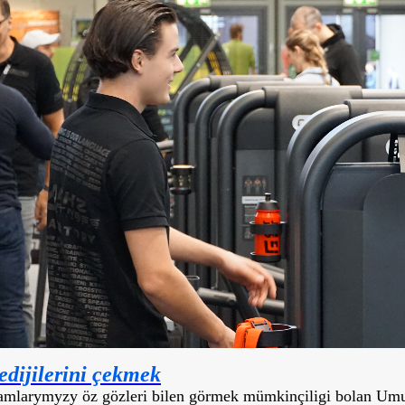
edijilerini çekmek
jamlarymyzy öz gözleri bilen görmek mümkinçiligi bolan Umu