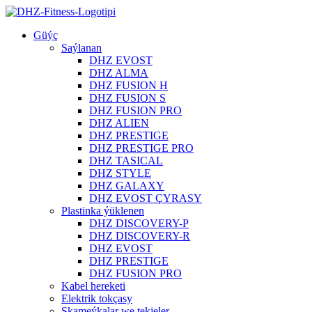
Güýç
Saýlanan
DHZ EVOST
DHZ ALMA
DHZ FUSION H
DHZ FUSION S
DHZ FUSION PRO
DHZ ALIEN
DHZ PRESTIGE
DHZ PRESTIGE PRO
DHZ TASICAL
DHZ STYLE
DHZ GALAXY
DHZ EVOST ÇYRASY
Plastinka ýüklenen
DHZ DISCOVERY-P
DHZ DISCOVERY-R
DHZ EVOST
DHZ PRESTIGE
DHZ FUSION PRO
Kabel hereketi
Elektrik tokçasy
Skameýkalar we tekjeler