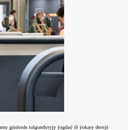
my günlerde tolgundyryjy ýagdaý iň ýokary derejä