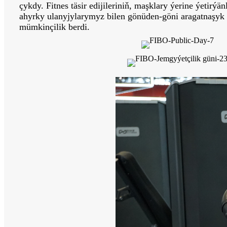
çykdy. Fitnes täsir edijileriniň, maşklary ýerine ýeti
ahyrky ulanyjylarymyz bilen gönüden-göni aragatnaşyk
mümkinçilik berdi.