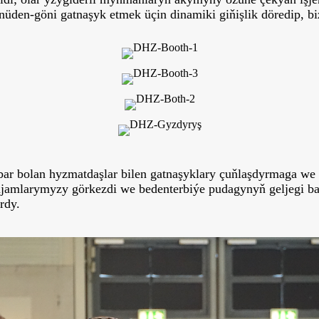
üden-göni gatnaşyk etmek üçin dinamiki giňişlik döredip, bi
, bar bolan hyzmatdaşlar bilen gatnaşyklary çuňlaşdyrmaga we
njamlarymyzy görkezdi we bedenterbiýe pudagynyň geljegi bar
rdy.