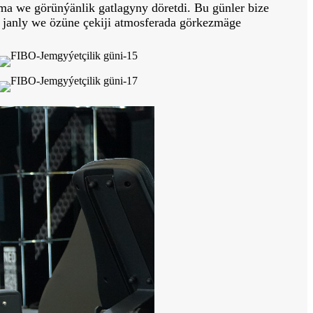
nma we görünýänlik gatlagyny döretdi. Bu günler bize
 janly we özüne çekiji atmosferada görkezmäge