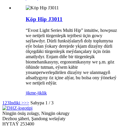
Köp Hip J3011
“Evost Light Series Multi Hip” intuitiw, howpsuz
we netijeli türgenleşik tejribesi üçin gowy
saýlawdyr. Dürli funksiýalaryň doly toplumyna
eýe bolan ýokary derejede ykjam dizaýny dürli
ölçegdäki türgenleşik meýdançalary üçin örän
amatlydyr. Enjam diňe bir türgenleşik
biomehanikasyny, ergonomikasyny we ş.m. göz
öňünde tutman, eýsem käbir
ynsanperwerleşdirilen dizaýny we ulanmagyň
aňsatlygyny öz içine alýar, bu bolsa ony ýönekeý
we netijeli edýär.
jikme-jiklik
1
2
3
Indiki >
>>
Sahypa 1 / 3
Ningjin ösüş zolagy, Ningjin okrugy
Dezhou şäheri, Şandong welaýaty
HYTAÝ 253400