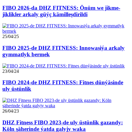
FIBO 2026-da DHZ FITNESS: Önüm we jikme-
jiklikler arkaly güýç kämilleşdirildi
25/04/25
FIBO 2025-de DHZ FITNESS: Innowasiýa arkaly
gymmatlyk bermek
23/04/24
FIBO 2024-de DHZ FITNESS: Fitnes dünýäsinde
uly üstünlik
26/04/23
DHZ Fitness FIBO 2023-de uly üstünlik gazandy:
Köln şäherinde ýatda galyjy waka