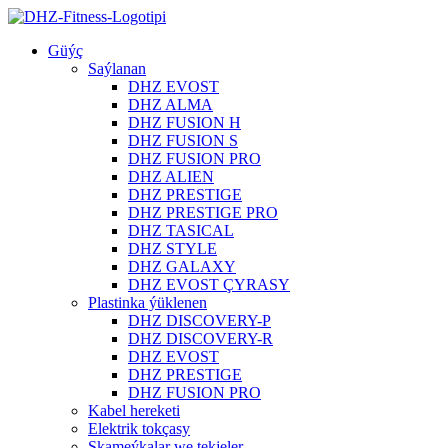
Güýç
Saýlanan
DHZ EVOST
DHZ ALMA
DHZ FUSION H
DHZ FUSION S
DHZ FUSION PRO
DHZ ALIEN
DHZ PRESTIGE
DHZ PRESTIGE PRO
DHZ TASICAL
DHZ STYLE
DHZ GALAXY
DHZ EVOST ÇYRASY
Plastinka ýüklenen
DHZ DISCOVERY-P
DHZ DISCOVERY-R
DHZ EVOST
DHZ PRESTIGE
DHZ FUSION PRO
Kabel hereketi
Elektrik tokçasy
Skameýkalar we tekjeler