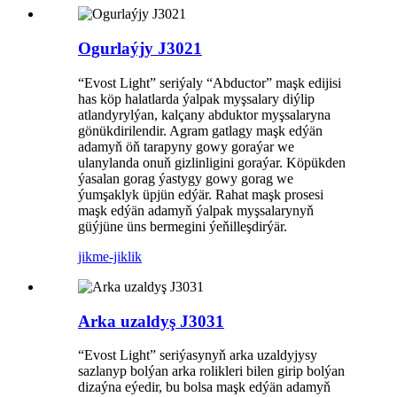
Ogurlaýjy J3021
“Evost Light” seriýaly “Abductor” maşk edijisi
has köp halatlarda ýalpak myşsalary diýlip
atlandyrylýan, kalçany abduktor myşsalaryna
gönükdirilendir. Agram gatlagy maşk edýän
adamyň öň tarapyny gowy goraýar we
ulanylanda onuň gizlinligini goraýar. Köpükden
ýasalan gorag ýastygy gowy gorag we
ýumşaklyk üpjün edýär. Rahat maşk prosesi
maşk edýän adamyň ýalpak myşsalarynyň
güýjüne üns bermegini ýeňilleşdirýär.
jikme-jiklik
Arka uzaldyş J3031
“Evost Light” seriýasynyň arka uzaldyjysy
sazlanyp bolýan arka rolikleri bilen girip bolýan
dizaýna eýedir, bu bolsa maşk edýän adamyň