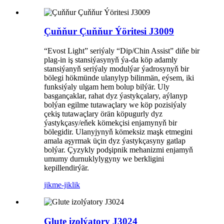
Çuňňur Çuňňur Ýöritesi J3009
“Evost Light” seriýaly “Dip/Chin Assist” diňe bir
plag-in iş stansiýasynyň ýa-da köp adamly
stansiýanyň seriýaly modulýar ýadrosynyň bir
bölegi hökmünde ulanylyp bilinmän, eýsem, iki
funksiýaly ulgam hem bolup bilýär. Uly
basgançaklar, rahat dyz ýastykçalary, aýlanyp
bolýan egilme tutawaçlary we köp pozisiýaly
çekiş tutawaçlary örän köpugurly dyz
ýastykçasy/eňek kömekçisi enjamynyň bir
bölegidir. Ulanyjynyň kömeksiz maşk etmegini
amala aşyrmak üçin dyz ýastykçasyny gatlap
bolýar. Çyzykly podşipnik mehanizmi enjamyň
umumy durnuklylygyny we berkligini
kepillendirýär.
jikme-jiklik
Glute izolýatory J3024