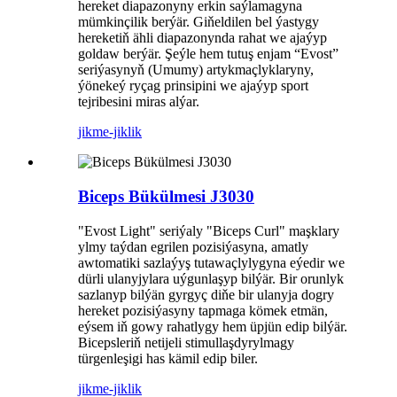
hereket diapazonyny erkin saýlamagyna
mümkinçilik berýär. Giňeldilen bel ýastygy
hereketiň ähli diapazonynda rahat we ajaýyp
goldaw berýär. Şeýle hem tutuş enjam “Evost”
seriýasynyň (Umumy) artykmaçlyklaryny,
ýönekeý ryçag prinsipini we ajaýyp sport
tejribesini miras alýar.
jikme-jiklik
Biceps Bükülmesi J3030
"Evost Light" seriýaly "Biceps Curl" maşklary
ylmy taýdan egrilen pozisiýasyna, amatly
awtomatiki sazlaýyş tutawaçlylygyna eýedir we
dürli ulanyjylara uýgunlaşyp bilýär. Bir orunlyk
sazlanyp bilýän gyrgyç diňe bir ulanyja dogry
hereket pozisiýasyny tapmaga kömek etmän,
eýsem iň gowy rahatlygy hem üpjün edip bilýär.
Bicepsleriň netijeli stimullaşdyrylmagy
türgenleşigi has kämil edip biler.
jikme-jiklik