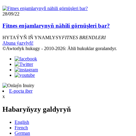
28/09/22
Fitnes enjamlarynyň nähili görnüşleri bar?
HYTAÝYŇ IŇ YNAMLYSY
FITNES BRENDLERI
Abuna ýazylyň!
©Awtorlyk hukugy - 2010-2026: Ähli hukuklar goralandyr.
E-poçta iber
x
Habaryňyzy galdyryň
English
French
German