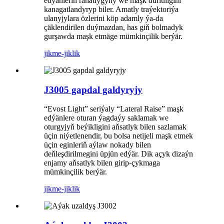
edýänleriň rahatlygyny we maşk dürlüligini
kanagatlandyryp biler. Amatly traýektoriýa
ulanyjylara özlerini köp adamly ýa-da
çäklendirilen duýmazdan, has giň bolmadyk
gurşawda maşk etmäge mümkinçilik berýär.
jikme-jiklik
J3005 gapdal galdyryjy
“Evost Light” seriýaly “Lateral Raise” maşk
edýänlere oturan ýagdaýy saklamak we
oturgyjyň beýikligini aňsatlyk bilen sazlamak
üçin niýetlenendir, bu bolsa netijeli maşk etmek
üçin eginleriň aýlaw nokady bilen
deňleşdirilmegini üpjün edýär. Dik açyk dizaýn
enjamy aňsatlyk bilen girip-çykmaga
mümkinçilik berýär.
jikme-jiklik