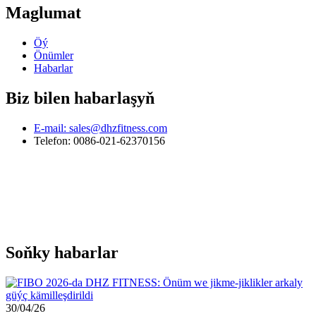
Maglumat
Öý
Önümler
Habarlar
Biz bilen habarlaşyň
E-mail: sales@dhzfitness.com
Telefon: 0086-021-62370156
Soňky habarlar
30/04/26