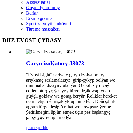
Aksessuarlar
Goşundy toplumy
Barlar
Erkin agramlar
Sport zalynyň janköýeri
Titreme massažeri
DHZ EVOST ÇYRASY
Garyn izolýatory J3073
“Evost Light” seriýaly garyn izolýatorlary
artykmaç sazlamalarsyz, girip-çykyp bolýan we
minimalist dizaýny ulanýar. Özboluşly dizaýn
edilen oturgyç ýastygy türgenleşik wagtynda
güýçli goldaw we gorag berýär. Rolikler hereket
üçin netijeli ýumşaklyk üpjün edýär. Deňeşdirilen
agram türgenleşigiň rahat we howpsuz ýerine
ýetirilmegini üpjün etmek üçin pes başlangyç
garşylygyny üpjün edýär.
jikme-jiklik