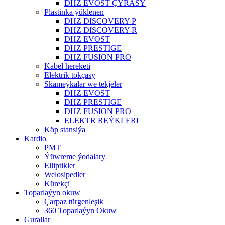
DHZ EVOST ÇYRASY
Plastinka ýüklenen
DHZ DISCOVERY-P
DHZ DISCOVERY-R
DHZ EVOST
DHZ PRESTIGE
DHZ FUSION PRO
Kabel hereketi
Elektrik tokçasy
Skameýkalar we tekjeler
DHZ EVOST
DHZ PRESTIGE
DHZ FUSION PRO
ELEKTR REÝKLERI
Köp stansiýa
Kardio
PMT
Ýüwreme ýodalary
Elliptikler
Welosipedler
Kürekçi
Toparlaýyn okuw
Çarpaz türgenleşik
360 Toparlaýyn Okuw
Gurallar