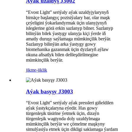
Aýak uzaldyş J3002
“Evost Light” seriýaly aýak uzaldyjylarynyň
birnäçe başlangyç pozisiýalary bar, olar maşk
çeýeligini ýokarlandyrmak üçin ulanyjynyň
isleglerine görä erkin sazlanyp bilner. Sazlanyp
bilinýän bilek ýastygy ulanyja kiçi ýerde iň
amatly duruşy saýlamaga mümkinçilik berýär.
Sazlanyp bilinýän arka ýastygy gowy
biomehanika gazanmak üçin dyzlaryň aýlaw
okuna aňsatlyk bilen deňleşdirilmegine
mümkinçilik berýär.
jikme-jiklik
Aýak basyşy J3003
“Evost Light” seriýaly aýak pressleri giňeldilen
aýak ýastykçalaryna eýedir. Has gowy
türgenleşik täsirine ýetmek üçin, dizaýn
türgenleşik wagtynda doly uzaldylmaga
mümkinçilik berýär we çömelme maşkyny
simulýasiýa etmek üçin dikligi saklamaga ýardam