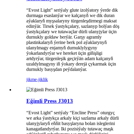
“Evost Light” seriýaly glute izolýatory ýerde dik
durmaga esaslanýar we kalçanyň we dik duran
aýaklaryň myşsalaryny türgenleşdirmegi maksat
edinýär. Tirsek ýastykçalary, sazlanyp bolýan döş
ýastykçalary we tutawaçlar dürli ulanyjylar üçin
durnukly goldaw berýär. Garşy agramly
plastinkalaryň ýerine berk pol aýaklarynyň
ulanylmagy enjamyň durnuklylygyny
ýokarlandyrýar we hereket üçin giňişligi
artdyrýar, türgenleşik geçirýän adam kalçanyň
uzaldylmagyny iň ýokary derejä çykarmak üçin
durnukly basyşdan peýdalanýar.
jikme-jiklik
Eğimli Press J3013
“Evost Light” seriýaly “Encline Press” oturgyç
we arka ýastykça arkaly kiçi sazlama arkaly dürli
ulanyjylaryň eňňit basyşlaryna bolan isleglerini
kanagatlandyrýar. Iki pozisiýaly tutawaç maşk