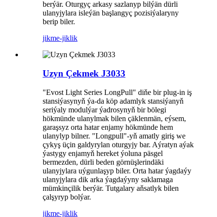
berýär. Oturgyç arkasy sazlanyp bilýän dürli
ulanyjylara isleýän başlangyç pozisiýalaryny
berip biler.
jikme-jiklik
Uzyn Çekmek J3033
"Evost Light Series LongPull" diňe bir plug-in iş
stansiýasynyň ýa-da köp adamlyk stansiýanyň
seriýaly modulýar ýadrosynyň bir bölegi
hökmünde ulanylmak bilen çäklenmän, eýsem,
garaşsyz orta hatar enjamy hökmünde hem
ulanylyp bilner. "Longpull"-yň amatly giriş we
çykyş üçin galdyrylan oturgyjy bar. Aýratyn aýak
ýastygy enjamyň hereket ýoluna päsgel
bermezden, dürli beden görnüşlerindäki
ulanyjylara uýgunlaşyp biler. Orta hatar ýagdaýy
ulanyjylara dik arka ýagdaýyny saklamaga
mümkinçilik berýär. Tutgalary aňsatlyk bilen
çalşyryp bolýar.
jikme-jiklik