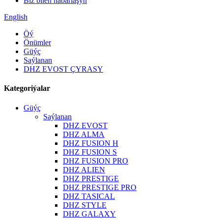
Biz bilen habarlaşyň
English
Öý
Önümler
Güýç
Saýlanan
DHZ EVOST ÇYRASY
Kategoriýalar
Güýç
Saýlanan
DHZ EVOST
DHZ ALMA
DHZ FUSION H
DHZ FUSION S
DHZ FUSION PRO
DHZ ALIEN
DHZ PRESTIGE
DHZ PRESTIGE PRO
DHZ TASICAL
DHZ STYLE
DHZ GALAXY