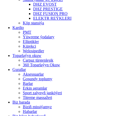
DHZ EVOST
DHZ PRESTIGE
DHZ FUSION PRO
ELEKTR REÝKLERI
Köp stansiýa
Kardio
PMT
Ýüwreme ýodalary
Elliptikler
Kürekçi
Welosipedler
Toparlaýyn okuw
Çarpaz türgenleşik
360 Toparlaýyn Okuw
Gurallar
Aksessuarlar
Goşundy toplumy
Barlar
Erkin agramlar
Sport zalynyň janköýeri
Titreme massažeri
Biz barada
Biziň missiýamyz
Habarlar