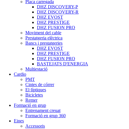
Placa carregada
DHZ DISCOVERY-P
DHZ DISCOVERY-R
DHZ EVOST
DHZ PRESTIGE
DHZ FUSION PRO
Moviment del cable
Prestatgeria elèctrica
Bancs i prestatgeries
DHZ EVOST
DHZ PRESTIGE
DHZ FUSION PRO
BASTEJATS D'ENERGIA
Multiestació
Cardio
PMT
Cintes de córrer
El·líptiques
Bicicletes
Remer
Formació en grup
Entrenament creuat
Formació en grup 360
Eines
Accessoris