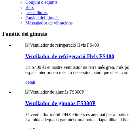
Conjunt d'adjunts
Bars
pesos lliures
Fanàtic del gimnàs
Massatjador de vibracions
Fanàtic del gimnàs
Ventilador de refrigeració Hvls FS400
L'FS400 és el nostre ventilador de terra més gran, més pote
espais interiors on més ho necessiteu, sinó que el seu contr
detall
Ventilador de gimnàs FS300P
El ventilador mòbil DHZ Fitness és adequat per a molts espa
La mida adequada garanteix una bona adaptabilitat al lloc i 