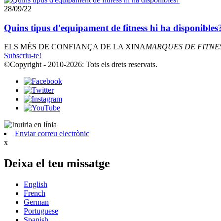
28/09/22
Quins tipus d'equipament de fitness hi ha disponibles
ELS MÉS DE CONFIANÇA DE LA XINA
MARQUES DE FITNE
Subscriu-te!
©Copyright - 2010-2026: Tots els drets reservats.
Enviar correu electrònic
x
Deixa el teu missatge
English
French
German
Portuguese
Spanish