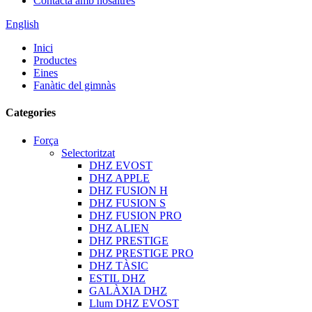
Contacta amb nosaltres
English
Inici
Productes
Eines
Fanàtic del gimnàs
Categories
Força
Selectoritzat
DHZ EVOST
DHZ APPLE
DHZ FUSION H
DHZ FUSION S
DHZ FUSION PRO
DHZ ALIEN
DHZ PRESTIGE
DHZ PRESTIGE PRO
DHZ TÀSIC
ESTIL DHZ
GALÀXIA DHZ
Llum DHZ EVOST