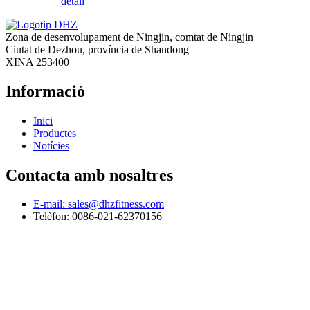
detall
Zona de desenvolupament de Ningjin, comtat de Ningjin
Ciutat de Dezhou, província de Shandong
XINA 253400
Informació
Inici
Productes
Notícies
Contacta amb nosaltres
E-mail: sales@dhzfitness.com
Telèfon: 0086-021-62370156