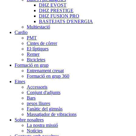
DHZ EVOST
DHZ PRESTIGE
DHZ FUSION PRO
BASTEJATS D'ENERGIA
Multiestació
Cardio
PMT
Cintes de córrer
El·líptiques
Remer
Bicicletes
Formació en grup
Entrenament creuat
Formació en grup 360
Eines
Accessoris
Conjunt d'adjunts
Bars
pesos lliures
Fanàtic del gimnàs
Massatjador de vibracions
Sobre nosaltres
La nostra missió
Notícies