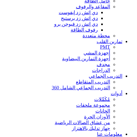
حامل الطاقة
المقاعد والرفوف
دي إتش زد إيفوست
دي إتش زد برستيج
دي إتش زد فيوجن برو
رفوف الطاقة
محطة متعددة
تمارين القلب
PMT
أجهزة المشي
أجهزة التمارين البيضاوية
مجدف
الدراجات
التدريب الجماعي
التدريب المتقاطع
التدريب الجماعي الشامل 360
أدوات
مُكَمِّلات
مجموعة ملحقات
الحانات
الأوزان الحرة
من عشاق الصالات الرياضية
جهاز تدليك بالاهتزاز
معلومات عنا