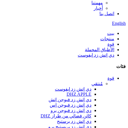
مهمتنا
أخبار
اتصل بنا
English
بيت
منتجات
قوة
الأطباق المحملة
دي إتش زد إيفوست
فئات
قوة
مُنتقي
دي إتش زد إيفوست
DHZ APPLE
دي إتش زد فيوجن إتش
دي إتش زد فيوجن إس
دي إتش زد فيوجن برو
كائن فضائي من طراز DHZ
دي إتش زد برستيج
دي إتش زد بريستيج برو