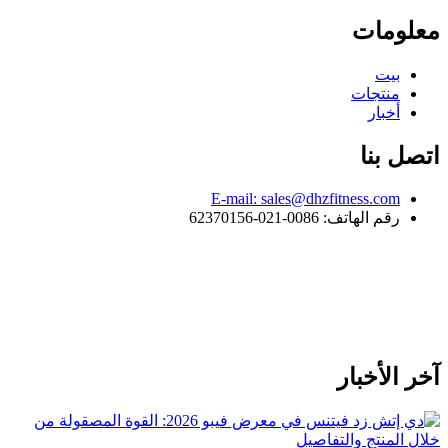
معلومات
بيت
منتجات
أخبار
اتصل بنا
E-mail: sales@dhzfitness.com
رقم الهاتف: 0086-021-62370156
آخر الأخبار