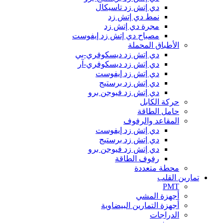
دي إتش زد تاسيكال
نمط دي إتش زد
مجرة دي إتش زد
مصباح دي إتش زد إيفوست
الأطباق المحملة
دي إتش زد ديسكوفري-بي
دي إتش زد ديسكوفري-آر
دي إتش زد إيفوست
دي إتش زد برستيج
دي إتش زد فيوجن برو
حركة الكابل
حامل الطاقة
المقاعد والرفوف
دي إتش زد إيفوست
دي إتش زد برستيج
دي إتش زد فيوجن برو
رفوف الطاقة
محطة متعددة
تمارين القلب
PMT
أجهزة المشي
أجهزة التمارين البيضاوية
الدراجات