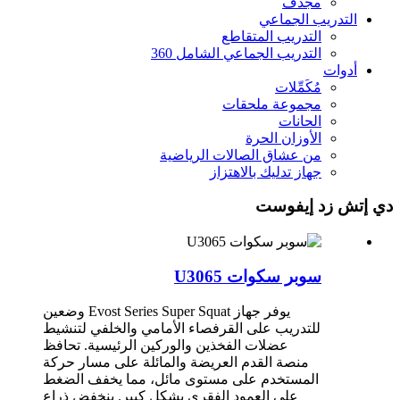
مجدف
التدريب الجماعي
التدريب المتقاطع
التدريب الجماعي الشامل 360
أدوات
مُكَمِّلات
مجموعة ملحقات
الحانات
الأوزان الحرة
من عشاق الصالات الرياضية
جهاز تدليك بالاهتزاز
دي إتش زد إيفوست
سوبر سكوات U3065
يوفر جهاز Evost Series Super Squat وضعين
للتدريب على القرفصاء الأمامي والخلفي لتنشيط
عضلات الفخذين والوركين الرئيسية. تحافظ
منصة القدم العريضة والمائلة على مسار حركة
المستخدم على مستوى مائل، مما يخفف الضغط
على العمود الفقري بشكل كبير. ينخفض ​​ذراع