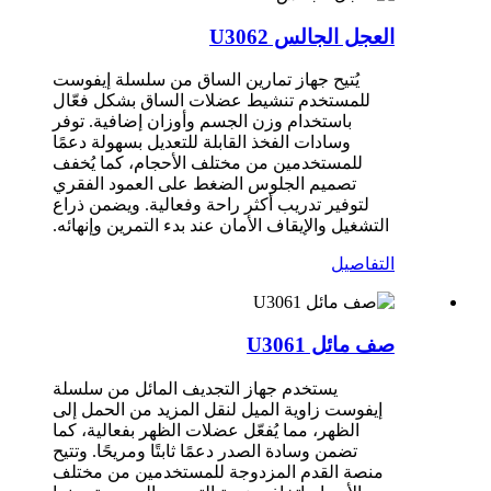
العجل الجالس U3062
يُتيح جهاز تمارين الساق من سلسلة إيفوست
للمستخدم تنشيط عضلات الساق بشكل فعّال
باستخدام وزن الجسم وأوزان إضافية. توفر
وسادات الفخذ القابلة للتعديل بسهولة دعمًا
للمستخدمين من مختلف الأحجام، كما يُخفف
تصميم الجلوس الضغط على العمود الفقري
لتوفير تدريب أكثر راحة وفعالية. ويضمن ذراع
التشغيل والإيقاف الأمان عند بدء التمرين وإنهائه.
التفاصيل
صف مائل U3061
يستخدم جهاز التجديف المائل من سلسلة
إيفوست زاوية الميل لنقل المزيد من الحمل إلى
الظهر، مما يُفعّل عضلات الظهر بفعالية، كما
تضمن وسادة الصدر دعمًا ثابتًا ومريحًا. وتتيح
منصة القدم المزدوجة للمستخدمين من مختلف