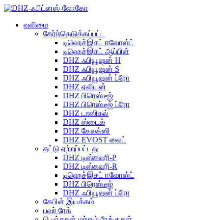
வலிமை
தேர்ந்தெடுக்கப்பட்ட
டிஹெச்இசட் ஈவோஸ்ட்
டிஹெச்இசட் ஆப்பிள்
DHZ ஃபியூஷன் H
DHZ ஃபியூஷன் S
DHZ ஃபியூஷன் ப்ரோ
DHZ ஏலியன்
DHZ பிரெஸ்டீஜ்
DHZ பிரெஸ்டீஜ் ப்ரோ
DHZ டாஸிகல்
DHZ ஸ்டைல்
DHZ கேலக்ஸி
DHZ EVOST லைட்
தட்டு ஏற்றப்பட்டது
DHZ டிஸ்கவரி-P
DHZ டிஸ்கவரி-R
டிஹெச்இசட் ஈவோஸ்ட்
DHZ பிரெஸ்டீஜ்
DHZ ஃபியூஷன் ப்ரோ
கேபிள் இயக்கம்
பவர் ரேக்
பெஞ்சுகள் மற்றும் ரேக்குகள்