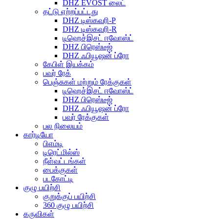
DHZ EVOST லைட்
தட்டு ஏற்றப்பட்டது
DHZ டிஸ்கவரி-P
DHZ டிஸ்கவரி-R
டிஹெச்இசட் ஈவோஸ்ட்
DHZ பிரெஸ்டீஜ்
DHZ ஃபியூஷன் ப்ரோ
கேபிள் இயக்கம்
பவர் ரேக்
பெஞ்சுகள் மற்றும் ரேக்குகள்
டிஹெச்இசட் ஈவோஸ்ட்
DHZ பிரெஸ்டீஜ்
DHZ ஃபியூஷன் ப்ரோ
பவர் ரேக்குகள்
பல நிலையம்
கார்டியோ
பிஎம்டி
டிரெட்மில்ஸ்
நீள்வட்டங்கள்
பைக்குகள்
படகோட்டி
குழு பயிற்சி
குறுக்குப் பயிற்சி
360 குழு பயிற்சி
கருவிகள்