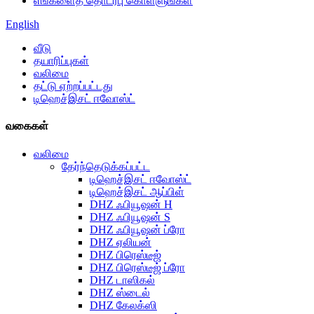
எங்களைத் தொடர்பு கொள்ளுங்கள்
English
வீடு
தயாரிப்புகள்
வலிமை
தட்டு ஏற்றப்பட்டது
டிஹெச்இசட் ஈவோஸ்ட்
வகைகள்
வலிமை
தேர்ந்தெடுக்கப்பட்ட
டிஹெச்இசட் ஈவோஸ்ட்
டிஹெச்இசட் ஆப்பிள்
DHZ ஃபியூஷன் H
DHZ ஃபியூஷன் S
DHZ ஃபியூஷன் ப்ரோ
DHZ ஏலியன்
DHZ பிரெஸ்டீஜ்
DHZ பிரெஸ்டீஜ் ப்ரோ
DHZ டாஸிகல்
DHZ ஸ்டைல்
DHZ கேலக்ஸி