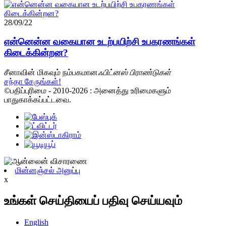
28/09/22
என்னென்ன வகையான உடற்பயிற்சி உபகரணங்கள்
கிடைக்கின்றன?
சீனாவின் மிகவும் நம்பகமான
ஃபிட்னஸ் பிராண்டுகள்
சந்தா சேருங்கள்!
©பதிப்புரிமை - 2010-2026 : அனைத்து உரிமைகளும்
பாதுகாக்கப்பட்டவை.
மின்னஞ்சல் அனுப்பு
x
உங்கள் செய்தியைப் பதிவு செய்யவும்
English