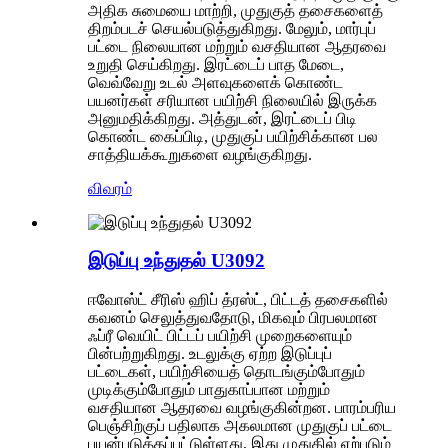
அதிக சுமையை மாற்றி, முதுகுத் தசைகளைத்
திறம்படச் செயல்படுத்துகிறது. மேலும், மார்புப்
பட்டை நிலையான மற்றும் வசதியான ஆதரவை
உறுதி செய்கிறது. இரட்டைப் பாத மேடை,
வெவ்வேறு உடல் அளவுகளைக் கொண்ட
பயனர்கள் சரியான பயிற்சி நிலையில் இருக்க
அனுமதிக்கிறது. அத்துடன், இரட்டைப் பிடி
கொண்ட கைப்பிடி, முதுகுப் பயிற்சிக்கான பல
சாத்தியக்கூறுகளை வழங்குகிறது.
விவரம்
இடுப்பு உந்துதல் U3092
ஈவோஸ்ட் சீரிஸ் ஹிப் த்ரஸ்ட், பிட்டத் தசைகளில்
கவனம் செலுத்துவதோடு, மிகவும் பிரபலமான
ஃப்ரீ வெயிட் பிட்டப் பயிற்சி முறைகளையும்
பின்பற்றுகிறது. உடலுக்கு ஏற்ற இடுப்புப்
பட்டைகள், பயிற்சியைத் தொடங்கும்போதும்
முடிக்கும்போதும் பாதுகாப்பான மற்றும்
வசதியான ஆதரவை வழங்குகின்றன. பாரம்பரிய
பெஞ்சிற்குப் பதிலாக அகலமான முதுகுப் பட்டை
பயன்படுத்தப்பட்டுள்ளது, இது முதுகில் ஏற்படும்