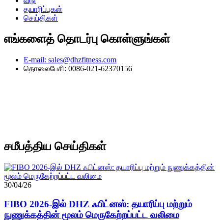
வீடு
தயாரிப்புகள்
செய்திகள்
எங்களைத் தொடர்பு கொள்ளுங்கள்
E-mail: sales@dhzfitness.com
தொலைபேசி: 0086-021-62370156
சமீபத்திய செய்திகள்
30/04/26
FIBO 2026-இல் DHZ ஃபிட்னஸ்: தயாரிப்பு மற்றும்
நுணுக்கத்தின் மூலம் மெருகேற்றப்பட்ட வலிமை