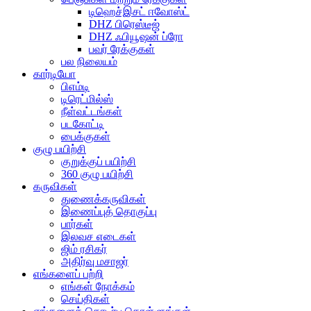
டிஹெச்இசட் ஈவோஸ்ட்
DHZ பிரெஸ்டீஜ்
DHZ ஃபியூஷன் ப்ரோ
பவர் ரேக்குகள்
பல நிலையம்
கார்டியோ
பிஎம்டி
டிரெட்மில்ஸ்
நீள்வட்டங்கள்
படகோட்டி
பைக்குகள்
குழு பயிற்சி
குறுக்குப் பயிற்சி
360 குழு பயிற்சி
கருவிகள்
துணைக்கருவிகள்
இணைப்புத் தொகுப்பு
பார்கள்
இலவச எடைகள்
ஜிம் ரசிகர்
அதிர்வு மசாஜர்
எங்களைப் பற்றி
எங்கள் நோக்கம்
செய்திகள்