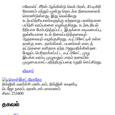
ஈவோஸ்ட் சீரிஸ் ஆங்கிள்டு லெக் பிரஸ், 45-டிகிரி
கோணம் மற்றும் மூன்று தொடக்க நிலைகளைக்
கொண்டுள்ளது. இது வெவ்வேறு
உடற்பயிற்சியாளர்களுக்கு ஏற்றவாறு பலவிதமான
பயிற்சி வரம்புகளை வழங்குகிறது. உடற்கூறியல்
ரீதியாக மேம்படுத்தப்பட்ட இருக்கை வடிவமைப்பு,
துல்லியமான உடல் நிலைப்படுத்தலையும்
ஆதரவையும் வழங்குகிறது. ஃபுட்பிளேட்டில் உள்ள
நான்கு எடை தாங்கிகள், பயனர்கள் எடைத்
தட்டுகளை எளிதாக ஏற்ற அனுமதிக்கின்றன.
மேலும், பெரிதாக்கப்பட்ட ஃபுட்பிளேட், முழு
இயக்க வரம்பு முழுவதும் பாதம் தரையில்
முழுமையாகப் பதிந்திருப்பதை உறுதி செய்கிறது.
விவரம்
நிங்ஜின் வளர்ச்சி மண்டலம், நிங்ஜின் கவுண்டி
டெஜோ நகரம், ஷான்டாங் மாகாணம்
சீனா 253400
தகவல்