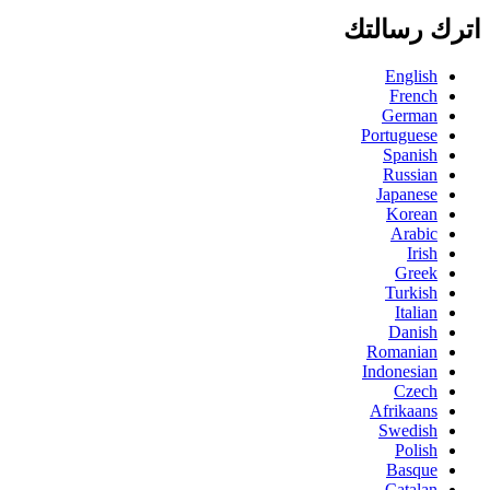
اترك رسالتك
English
French
German
Portuguese
Spanish
Russian
Japanese
Korean
Arabic
Irish
Greek
Turkish
Italian
Danish
Romanian
Indonesian
Czech
Afrikaans
Swedish
Polish
Basque
Catalan