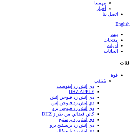
مهمتنا
أخبار
اتصل بنا
English
بيت
منتجات
أدوات
الحانات
فئات
قوة
مُنتقي
دي إتش زد إيفوست
DHZ APPLE
دي إتش زد فيوجن إتش
دي إتش زد فيوجن إس
دي إتش زد فيوجن برو
كائن فضائي من طراز DHZ
دي إتش زد برستيج
دي إتش زد بريستيج برو
دي إتش زد تاسيكال