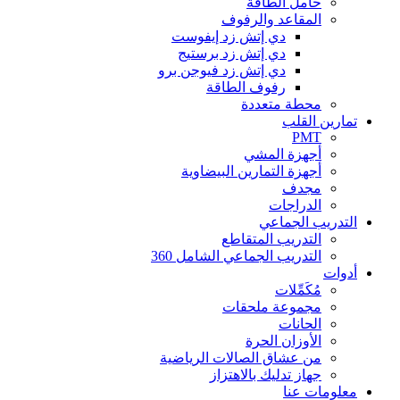
حامل الطاقة
المقاعد والرفوف
دي إتش زد إيفوست
دي إتش زد برستيج
دي إتش زد فيوجن برو
رفوف الطاقة
محطة متعددة
تمارين القلب
PMT
أجهزة المشي
أجهزة التمارين البيضاوية
مجدف
الدراجات
التدريب الجماعي
التدريب المتقاطع
التدريب الجماعي الشامل 360
أدوات
مُكَمِّلات
مجموعة ملحقات
الحانات
الأوزان الحرة
من عشاق الصالات الرياضية
جهاز تدليك بالاهتزاز
معلومات عنا