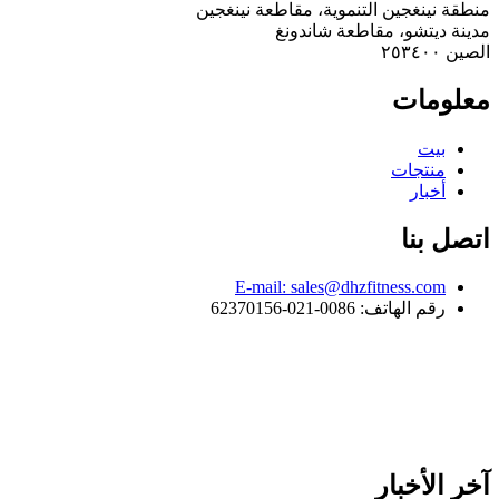
منطقة نينغجين التنموية، مقاطعة نينغجين
مدينة ديتشو، مقاطعة شاندونغ
الصين ٢٥٣٤٠٠
معلومات
بيت
منتجات
أخبار
اتصل بنا
E-mail: sales@dhzfitness.com
رقم الهاتف: 0086-021-62370156
آخر الأخبار