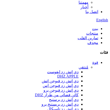
مهمتنا
أخبار
اتصل بنا
English
بيت
منتجات
تمارين القلب
مجدف
فئات
قوة
مُنتقي
دي إتش زد إيفوست
DHZ APPLE
دي إتش زد فيوجن إتش
دي إتش زد فيوجن إس
دي إتش زد فيوجن برو
كائن فضائي من طراز DHZ
دي إتش زد برستيج
دي إتش زد بريستيج برو
دي إتش زد تاسيكال