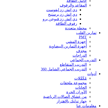
حامل الطاقة
المقاعد والرفوف
دي إتش زد إيفوست
دي إتش زد برستيج
دي إتش زد فيوجن برو
رفوف الطاقة
محطة متعددة
تمارين القلب
PMT
أجهزة المشي
أجهزة التمارين البيضاوية
مجدف
الدراجات
التدريب الجماعي
التدريب المتقاطع
التدريب الجماعي الشامل 360
أدوات
مُكَمِّلات
مجموعة ملحقات
الحانات
الأوزان الحرة
من عشاق الصالات الرياضية
جهاز تدليك بالاهتزاز
معلومات عنا