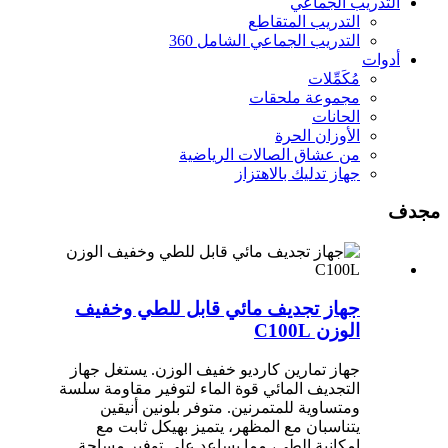
التدريب الجماعي
التدريب المتقاطع
التدريب الجماعي الشامل 360
أدوات
مُكَمِّلات
مجموعة ملحقات
الحانات
الأوزان الحرة
من عشاق الصالات الرياضية
جهاز تدليك بالاهتزاز
مجدف
جهاز تجديف مائي قابل للطي وخفيف
الوزن C100L
جهاز تمارين كارديو خفيف الوزن. يستغل جهاز
التجديف المائي قوة الماء لتوفير مقاومة سلسة
ومتساوية للمتمرنين. متوفر بلونين أنيقين
يتناسبان مع المظهر، يتميز بهيكل ثابت مع
إمكانية الطي، مما يساعد على توفير مساحة