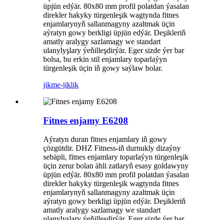
üpjün edýär. 80x80 mm profil polatdan ýasalan
direkler hakyky türgenleşik wagtynda fitnes
enjamlarynyň sallanmagyny azaltmak üçin
aýratyn gowy berkligi üpjün edýär. Deşikleriň
amatly aralygy sazlamagy we standart
ulanylyşlary ýeňilleşdirýär. Eger sizde ýer bar
bolsa, bu erkin stil enjamlary toparlaýyn
türgenleşik üçin iň gowy saýlaw bolar.
jikme-jiklik
Fitnes enjamy E6208
Aýratyn duran fitnes enjamlary iň gowy
çözgütdir. DHZ Fitness-iň durnukly dizaýny
sebäpli, fitnes enjamlary toparlaýyn türgenleşik
üçin zerur bolan ähli zatlaryň esasy goldawyny
üpjün edýär. 80x80 mm profil polatdan ýasalan
direkler hakyky türgenleşik wagtynda fitnes
enjamlarynyň sallanmagyny azaltmak üçin
aýratyn gowy berkligi üpjün edýär. Deşikleriň
amatly aralygy sazlamagy we standart
ulanylyşlary ýeňilleşdirýär. Eger sizde ýer bar