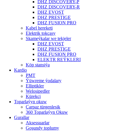
DHZ DISCOVERY-P
DHZ DISCOVERY-R
DHZ EVOST
DHZ PRESTIGE
DHZ FUSION PRO
Kabel hereketi
Elektrik tokçasy
Skameýkalar we tekjeler
DHZ EVOST
DHZ PRESTIGE
DHZ FUSION PRO
ELEKTR REÝKLERI
Köp stansiýa
Kardio
PMT
Ýüwreme ýodalary
Elliptikler
Welosipedler
Kürekçi
Toparlaýyn okuw
Çarpaz türgenleşik
360 Toparlaýyn Okuw
Gurallar
Aksessuarlar
Goşundy toplumy