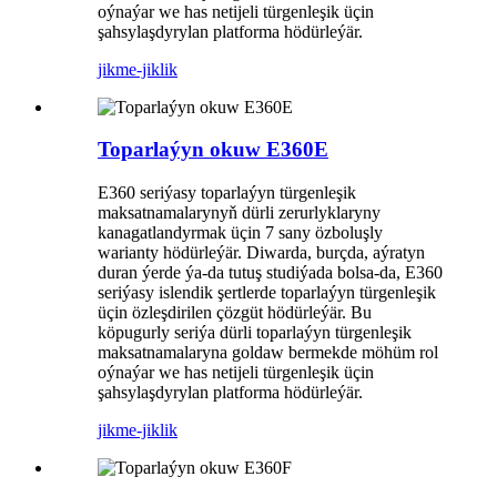
oýnaýar we has netijeli türgenleşik üçin
şahsylaşdyrylan platforma hödürleýär.
jikme-jiklik
Toparlaýyn okuw E360E
E360 seriýasy toparlaýyn türgenleşik
maksatnamalarynyň dürli zerurlyklaryny
kanagatlandyrmak üçin 7 sany özboluşly
warianty hödürleýär. Diwarda, burçda, aýratyn
duran ýerde ýa-da tutuş studiýada bolsa-da, E360
seriýasy islendik şertlerde toparlaýyn türgenleşik
üçin özleşdirilen çözgüt hödürleýär. Bu
köpugurly seriýa dürli toparlaýyn türgenleşik
maksatnamalaryna goldaw bermekde möhüm rol
oýnaýar we has netijeli türgenleşik üçin
şahsylaşdyrylan platforma hödürleýär.
jikme-jiklik