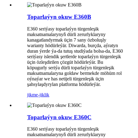
Toparlaýyn okuw E360B
E360 seriýasy toparlaýyn türgenleşik
maksatnamalarynyň dürli zerurlyklaryny
kanagatlandyrmak üçin 7 sany özboluşly
warianty hödürleýär. Diwarda, burçda, aýratyn
duran ýerde ýa-da tutuş studiýada bolsa-da, E360
seriýasy islendik şertlerde toparlaýyn türgenleşik
üçin özleşdirilen çözgüt hödürleýär. Bu
köpugurly seriýa dürli toparlaýyn türgenleşik
maksatnamalaryna goldaw bermekde möhüm rol
oýnaýar we has netijeli türgenleşik üçin
şahsylaşdyrylan platforma hödürleýär.
jikme-jiklik
Toparlaýyn okuw E360C
E360 seriýasy toparlaýyn türgenleşik
maksatnamalarynyň dürli zerurlyklaryny