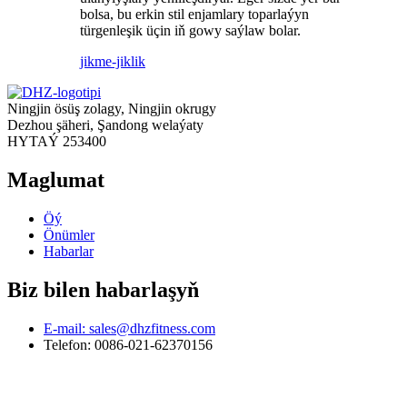
bolsa, bu erkin stil enjamlary toparlaýyn
türgenleşik üçin iň gowy saýlaw bolar.
jikme-jiklik
Ningjin ösüş zolagy, Ningjin okrugy
Dezhou şäheri, Şandong welaýaty
HYTAÝ 253400
Maglumat
Öý
Önümler
Habarlar
Biz bilen habarlaşyň
E-mail: sales@dhzfitness.com
Telefon: 0086-021-62370156