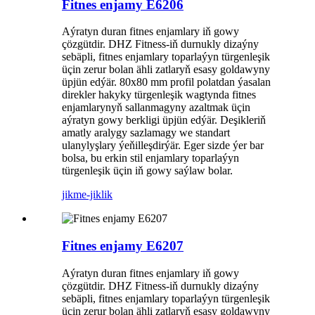
Fitnes enjamy E6206
Aýratyn duran fitnes enjamlary iň gowy
çözgütdir. DHZ Fitness-iň durnukly dizaýny
sebäpli, fitnes enjamlary toparlaýyn türgenleşik
üçin zerur bolan ähli zatlaryň esasy goldawyny
üpjün edýär. 80x80 mm profil polatdan ýasalan
direkler hakyky türgenleşik wagtynda fitnes
enjamlarynyň sallanmagyny azaltmak üçin
aýratyn gowy berkligi üpjün edýär. Deşikleriň
amatly aralygy sazlamagy we standart
ulanylyşlary ýeňilleşdirýär. Eger sizde ýer bar
bolsa, bu erkin stil enjamlary toparlaýyn
türgenleşik üçin iň gowy saýlaw bolar.
jikme-jiklik
Fitnes enjamy E6207
Aýratyn duran fitnes enjamlary iň gowy
çözgütdir. DHZ Fitness-iň durnukly dizaýny
sebäpli, fitnes enjamlary toparlaýyn türgenleşik
üçin zerur bolan ähli zatlaryň esasy goldawyny