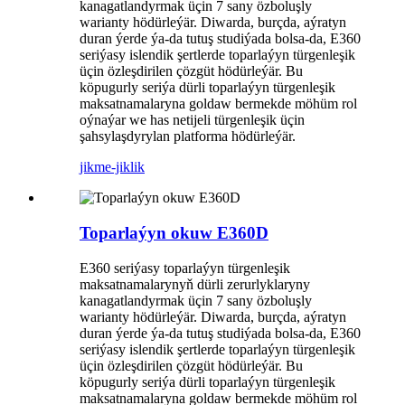
kanagatlandyrmak üçin 7 sany özboluşly
warianty hödürleýär. Diwarda, burçda, aýratyn
duran ýerde ýa-da tutuş studiýada bolsa-da, E360
seriýasy islendik şertlerde toparlaýyn türgenleşik
üçin özleşdirilen çözgüt hödürleýär. Bu
köpugurly seriýa dürli toparlaýyn türgenleşik
maksatnamalaryna goldaw bermekde möhüm rol
oýnaýar we has netijeli türgenleşik üçin
şahsylaşdyrylan platforma hödürleýär.
jikme-jiklik
Toparlaýyn okuw E360D
E360 seriýasy toparlaýyn türgenleşik
maksatnamalarynyň dürli zerurlyklaryny
kanagatlandyrmak üçin 7 sany özboluşly
warianty hödürleýär. Diwarda, burçda, aýratyn
duran ýerde ýa-da tutuş studiýada bolsa-da, E360
seriýasy islendik şertlerde toparlaýyn türgenleşik
üçin özleşdirilen çözgüt hödürleýär. Bu
köpugurly seriýa dürli toparlaýyn türgenleşik
maksatnamalaryna goldaw bermekde möhüm rol