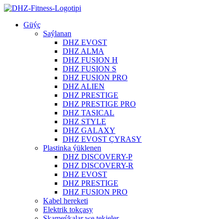
Güýç
Saýlanan
DHZ EVOST
DHZ ALMA
DHZ FUSION H
DHZ FUSION S
DHZ FUSION PRO
DHZ ALIEN
DHZ PRESTIGE
DHZ PRESTIGE PRO
DHZ TASICAL
DHZ STYLE
DHZ GALAXY
DHZ EVOST ÇYRASY
Plastinka ýüklenen
DHZ DISCOVERY-P
DHZ DISCOVERY-R
DHZ EVOST
DHZ PRESTIGE
DHZ FUSION PRO
Kabel hereketi
Elektrik tokçasy
Skameýkalar we tekjeler