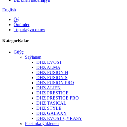
Biz bilen habarlaşyň
English
Öý
Önümler
Toparlaýyn okuw
Kategoriýalar
Güýç
Saýlanan
DHZ EVOST
DHZ ALMA
DHZ FUSION H
DHZ FUSION S
DHZ FUSION PRO
DHZ ALIEN
DHZ PRESTIGE
DHZ PRESTIGE PRO
DHZ TASICAL
DHZ STYLE
DHZ GALAXY
DHZ EVOST ÇYRASY
Plastinka ýüklenen