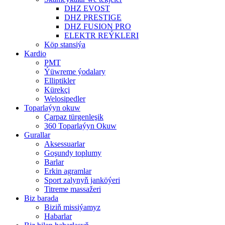
DHZ EVOST
DHZ PRESTIGE
DHZ FUSION PRO
ELEKTR REÝKLERI
Köp stansiýa
Kardio
PMT
Ýüwreme ýodalary
Elliptikler
Kürekçi
Welosipedler
Toparlaýyn okuw
Çarpaz türgenleşik
360 Toparlaýyn Okuw
Gurallar
Aksessuarlar
Goşundy toplumy
Barlar
Erkin agramlar
Sport zalynyň janköýeri
Titreme massažeri
Biz barada
Biziň missiýamyz
Habarlar