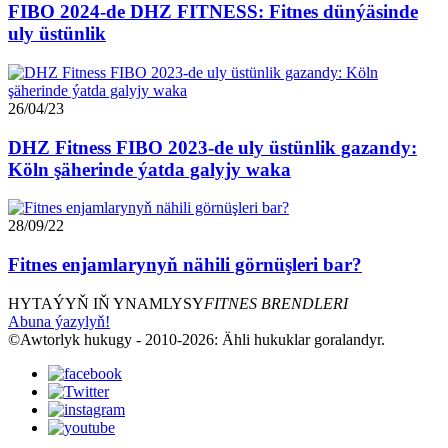
FIBO 2024-de DHZ FITNESS: Fitnes dünýäsinde
uly üstünlik
26/04/23
DHZ Fitness FIBO 2023-de uly üstünlik gazandy:
Köln şäherinde ýatda galyjy waka
28/09/22
Fitnes enjamlarynyň nähili görnüşleri bar?
HYTAÝYŇ IŇ YNAMLYSY
FITNES BRENDLERI
Abuna ýazylyň!
©Awtorlyk hukugy - 2010-2026: Ähli hukuklar goralandyr.