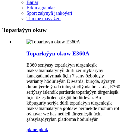
Barlar
Erkin agramlar
Sport zalynyň janköýeri
Titreme massažeri
Toparlaýyn okuw
Toparlaýyn okuw E360A
E360 seriýasy toparlaýyn türgenleşik
maksatnamalarynyň dürli zerurlyklaryny
kanagatlandyrmak üçin 7 sany özboluşly
warianty hödürleýär. Diwarda, burçda, aýratyn
duran ýerde ýa-da tutuş studiýada bolsa-da, E360
seriýasy islendik şertlerde toparlaýyn türgenleşik
üçin özleşdirilen çözgüt hödürleýär. Bu
köpugurly seriýa dürli toparlaýyn türgenleşik
maksatnamalaryna goldaw bermekde möhüm rol
oýnaýar we has netijeli türgenleşik üçin
şahsylaşdyrylan platforma hödürleýär.
jikme-jiklik