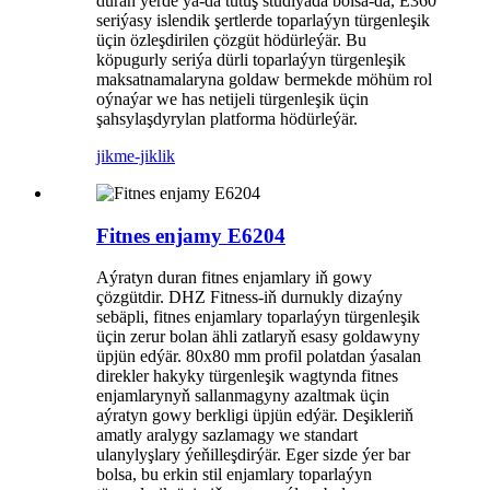
duran ýerde ýa-da tutuş studiýada bolsa-da, E360
seriýasy islendik şertlerde toparlaýyn türgenleşik
üçin özleşdirilen çözgüt hödürleýär. Bu
köpugurly seriýa dürli toparlaýyn türgenleşik
maksatnamalaryna goldaw bermekde möhüm rol
oýnaýar we has netijeli türgenleşik üçin
şahsylaşdyrylan platforma hödürleýär.
jikme-jiklik
Fitnes enjamy E6204
Aýratyn duran fitnes enjamlary iň gowy
çözgütdir. DHZ Fitness-iň durnukly dizaýny
sebäpli, fitnes enjamlary toparlaýyn türgenleşik
üçin zerur bolan ähli zatlaryň esasy goldawyny
üpjün edýär. 80x80 mm profil polatdan ýasalan
direkler hakyky türgenleşik wagtynda fitnes
enjamlarynyň sallanmagyny azaltmak üçin
aýratyn gowy berkligi üpjün edýär. Deşikleriň
amatly aralygy sazlamagy we standart
ulanylyşlary ýeňilleşdirýär. Eger sizde ýer bar
bolsa, bu erkin stil enjamlary toparlaýyn