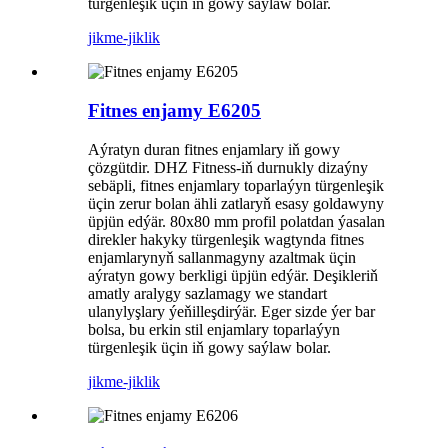
türgenleşik üçin iň gowy saýlaw bolar.
jikme-jiklik
Fitnes enjamy E6205
Aýratyn duran fitnes enjamlary iň gowy
çözgütdir. DHZ Fitness-iň durnukly dizaýny
sebäpli, fitnes enjamlary toparlaýyn türgenleşik
üçin zerur bolan ähli zatlaryň esasy goldawyny
üpjün edýär. 80x80 mm profil polatdan ýasalan
direkler hakyky türgenleşik wagtynda fitnes
enjamlarynyň sallanmagyny azaltmak üçin
aýratyn gowy berkligi üpjün edýär. Deşikleriň
amatly aralygy sazlamagy we standart
ulanylyşlary ýeňilleşdirýär. Eger sizde ýer bar
bolsa, bu erkin stil enjamlary toparlaýyn
türgenleşik üçin iň gowy saýlaw bolar.
jikme-jiklik