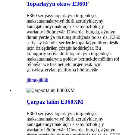
Toparlaýyn okuw E360F
E360 seriýasy toparlaýyn türgenleşik
maksatnamalarynyň dürli zerurlyklaryny
kanagatlandyrmak üçin 7 sany özboluşly
warianty hödürleýär. Diwarda, burçda, aýratyn
duran ýerde ýa-da tutuş studiýada bolsa-da, E360
seriýasy islendik şertlerde toparlaýyn türgenleşik
üçin özleşdirilen çözgüt hödürleýär. Bu
köpugurly seriýa dürli toparlaýyn türgenleşik
maksatnamalaryna goldaw bermekde möhüm rol
oýnaýar we has netijeli türgenleşik üçin
şahsylaşdyrylan platforma hödürleýär.
jikme-jiklik
Çarpaz tälim E360XM
E360 seriýasy toparlaýyn türgenleşik
maksatnamalarynyň dürli zerurlyklaryny
kanagatlandyrmak üçin 7 sany özboluşly
warianty hödürleýär. Diwarda, burçda, aýratyn