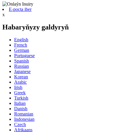
E-poçta iber
x
Habaryňyzy galdyryň
English
French
German
Portuguese
Spanish
Russian
Japanese
Korean
Arabic
Irish
Greek
Turkish
Italian
Danish
Romanian
Indonesian
Czech
Afrikaans