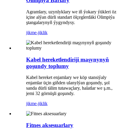
Olimpiýa Barlary
Agramlary, uzynlyklary we iň ýokary ýükleri öz
içine alýan dürli standart ölçeglerdäki Olimpiýa
ştangalarynyň ýygyndysy.
jikme-jiklik
Kabel hereketlendiriji maşynynyň
goşundy toplumy
Kabel hereket enjamlary we köp stansiýaly
enjamlar üçin giňden ulanylýan goşundy, şol
sanda dürli tälim tutawaçlary, halatlar we ş.m.,
jemi 32 görnüşli goşundy.
jikme-jiklik
Fitnes aksesuarlary