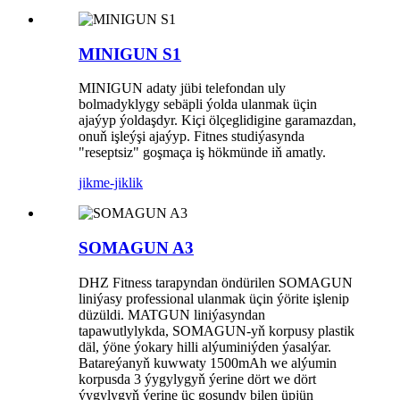
MINIGUN S1
MINIGUN adaty jübi telefondan uly
bolmadyklygy sebäpli ýolda ulanmak üçin
ajaýyp ýoldaşdyr. Kiçi ölçeglidigine garamazdan,
onuň işleýşi ajaýyp. Fitnes studiýasynda
"reseptsiz" goşmaça iş hökmünde iň amatly.
jikme-jiklik
SOMAGUN A3
DHZ Fitness tarapyndan öndürilen SOMAGUN
liniýasy professional ulanmak üçin ýörite işlenip
düzüldi. MATGUN liniýasyndan
tapawutlylykda, SOMAGUN-yň korpusy plastik
däl, ýöne ýokary hilli alýuminiýden ýasalýar.
Batareýanyň kuwwaty 1500mAh we alýumin
korpusda 3 ýygylygyň ýerine dört we dört
ýygylygyň ýerine üç goşundy bilen üpjün