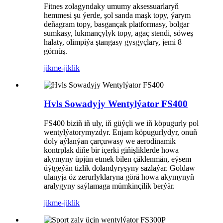
Fitnes zolagyndaky umumy aksessuarlaryň
hemmesi şu ýerde, şol sanda maşk topy, ýarym
deňagram topy, basgançak platformasy, bolgar
sumkasy, lukmançylyk topy, agaç stendi, söweş
halaty, olimpiýa ştangasy gysgyçlary, jemi 8
görnüş.
jikme-jiklik
Hvls Sowadyjy Wentylýator FS400
FS400 biziň iň uly, iň güýçli we iň köpugurly pol
wentylýatorymyzdyr. Enjam köpugurlydyr, onuň
doly aýlanýan çarçuwasy we aerodinamik
kontrplak diňe bir içerki giňişliklerde howa
akymyny üpjün etmek bilen çäklenmän, eýsem
üýtgeýän tizlik dolandyryşyny sazlaýar. Goldaw
ulanyja öz zerurlyklaryna görä howa akymynyň
aralygyny saýlamaga mümkinçilik berýär.
jikme-jiklik