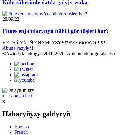
Köln şäherinde ýatda galyjy waka
28/09/22
Fitnes enjamlarynyň nähili görnüşleri bar?
HYTAÝYŇ IŇ YNAMLYSY
FITNES BRENDLERI
Abuna ýazylyň!
©Awtorlyk hukugy - 2010-2026: Ähli hukuklar goralandyr.
E-poçta iber
x
Habaryňyzy galdyryň
English
French