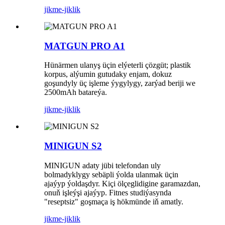
jikme-jiklik
MATGUN PRO A1
Hünärmen ulanyş üçin elýeterli çözgüt; plastik
korpus, alýumin gutudaky enjam, dokuz
goşundyly üç işleme ýygylygy, zarýad beriji we
2500mAh batareýa.
jikme-jiklik
MINIGUN S2
MINIGUN adaty jübi telefondan uly
bolmadyklygy sebäpli ýolda ulanmak üçin
ajaýyp ýoldaşdyr. Kiçi ölçeglidigine garamazdan,
onuň işleýşi ajaýyp. Fitnes studiýasynda
"reseptsiz" goşmaça iş hökmünde iň amatly.
jikme-jiklik