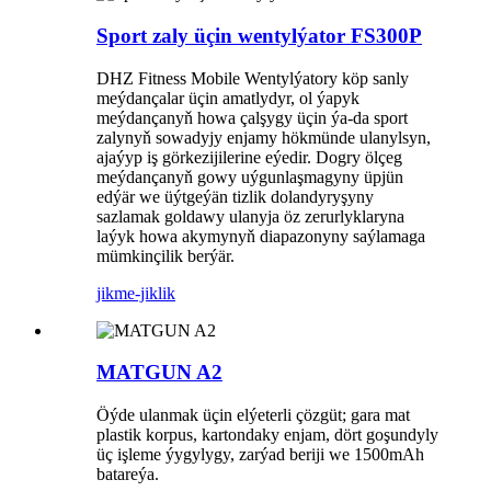
Sport zaly üçin wentylýator FS300P
DHZ Fitness Mobile Wentylýatory köp sanly
meýdançalar üçin amatlydyr, ol ýapyk
meýdançanyň howa çalşygy üçin ýa-da sport
zalynyň sowadyjy enjamy hökmünde ulanylsyn,
ajaýyp iş görkezijilerine eýedir. Dogry ölçeg
meýdançanyň gowy uýgunlaşmagyny üpjün
edýär we üýtgeýän tizlik dolandyryşyny
sazlamak goldawy ulanyja öz zerurlyklaryna
laýyk howa akymynyň diapazonyny saýlamaga
mümkinçilik berýär.
jikme-jiklik
MATGUN A2
Öýde ulanmak üçin elýeterli çözgüt; gara mat
plastik korpus, kartondaky enjam, dört goşundyly
üç işleme ýygylygy, zarýad beriji we 1500mAh
batareýa.