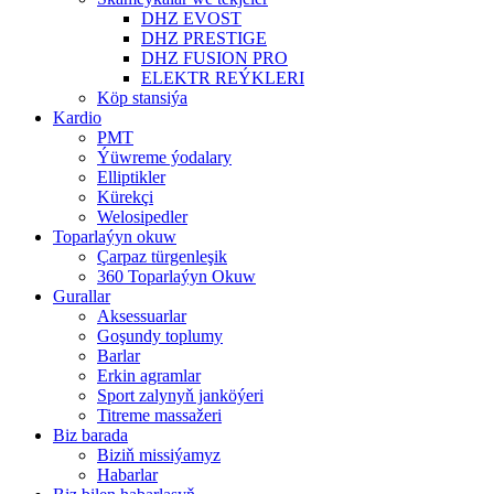
DHZ EVOST
DHZ PRESTIGE
DHZ FUSION PRO
ELEKTR REÝKLERI
Köp stansiýa
Kardio
PMT
Ýüwreme ýodalary
Elliptikler
Kürekçi
Welosipedler
Toparlaýyn okuw
Çarpaz türgenleşik
360 Toparlaýyn Okuw
Gurallar
Aksessuarlar
Goşundy toplumy
Barlar
Erkin agramlar
Sport zalynyň janköýeri
Titreme massažeri
Biz barada
Biziň missiýamyz
Habarlar