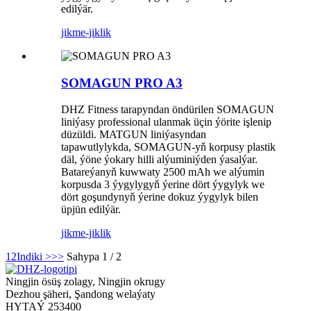
edilýär.
jikme-jiklik
SOMAGUN PRO A3
DHZ Fitness tarapyndan öndürilen SOMAGUN
liniýasy professional ulanmak üçin ýörite işlenip
düzüldi. MATGUN liniýasyndan
tapawutlylykda, SOMAGUN-yň korpusy plastik
däl, ýöne ýokary hilli alýuminiýden ýasalýar.
Batareýanyň kuwwaty 2500 mAh we alýumin
korpusda 3 ýygylygyň ýerine dört ýygylyk we
dört goşundynyň ýerine dokuz ýygylyk bilen
üpjün edilýär.
jikme-jiklik
1
2
Indiki >
>>
Sahypa 1 / 2
Ningjin ösüş zolagy, Ningjin okrugy
Dezhou şäheri, Şandong welaýaty
HYTAÝ 253400