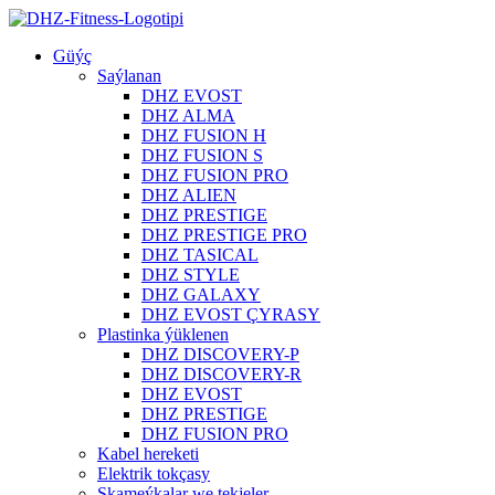
Güýç
Saýlanan
DHZ EVOST
DHZ ALMA
DHZ FUSION H
DHZ FUSION S
DHZ FUSION PRO
DHZ ALIEN
DHZ PRESTIGE
DHZ PRESTIGE PRO
DHZ TASICAL
DHZ STYLE
DHZ GALAXY
DHZ EVOST ÇYRASY
Plastinka ýüklenen
DHZ DISCOVERY-P
DHZ DISCOVERY-R
DHZ EVOST
DHZ PRESTIGE
DHZ FUSION PRO
Kabel hereketi
Elektrik tokçasy
Skameýkalar we tekjeler