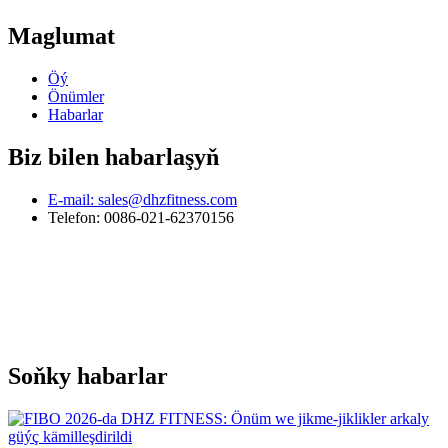
Maglumat
Öý
Önümler
Habarlar
Biz bilen habarlaşyň
E-mail: sales@dhzfitness.com
Telefon: 0086-021-62370156
Soňky habarlar