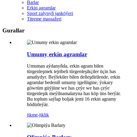
Barlar
Erkin agramlar
Sport zalynyň janköýeri
Titreme massažeri
Gurallar
Umumy erkin agramlar
Umuman aýdanyňda, erkin agram bilen
türgenleşmek tejribeli türgenleşikçiler üçin has
amatlydyr. Beýlekiler bilen deňeşdirilende, erkin
agramlar bedeniň umumy işjeňligine, ýokary
göwrüm güýjüne we has çeýe we has çeýe
türgenleşik meýilnamalaryna has köp üns berýär.
Bu toplum saýlap boljak jemi 16 erkin agramy
hödürleýär.
jikme-jiklik