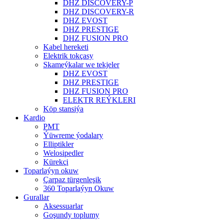
DHZ DISCOVERY-P
DHZ DISCOVERY-R
DHZ EVOST
DHZ PRESTIGE
DHZ FUSION PRO
Kabel hereketi
Elektrik tokçasy
Skameýkalar we tekjeler
DHZ EVOST
DHZ PRESTIGE
DHZ FUSION PRO
ELEKTR REÝKLERI
Köp stansiýa
Kardio
PMT
Ýüwreme ýodalary
Elliptikler
Welosipedler
Kürekçi
Toparlaýyn okuw
Çarpaz türgenleşik
360 Toparlaýyn Okuw
Gurallar
Aksessuarlar
Goşundy toplumy