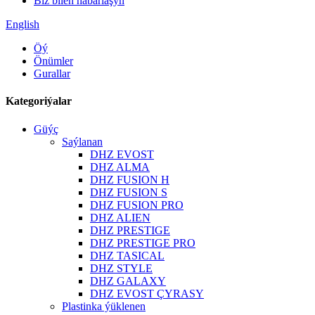
Biz bilen habarlaşyň
English
Öý
Önümler
Gurallar
Kategoriýalar
Güýç
Saýlanan
DHZ EVOST
DHZ ALMA
DHZ FUSION H
DHZ FUSION S
DHZ FUSION PRO
DHZ ALIEN
DHZ PRESTIGE
DHZ PRESTIGE PRO
DHZ TASICAL
DHZ STYLE
DHZ GALAXY
DHZ EVOST ÇYRASY
Plastinka ýüklenen