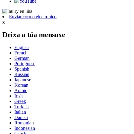
Enviar correo electrónico
x
Deixa a túa mensaxe
English
French
German
Portuguese
Spanish
Russian
Japanese
Korean
Arabic
Irish
Greek
Turkish
Italian
Danish
Romanian
Indonesian
Czech