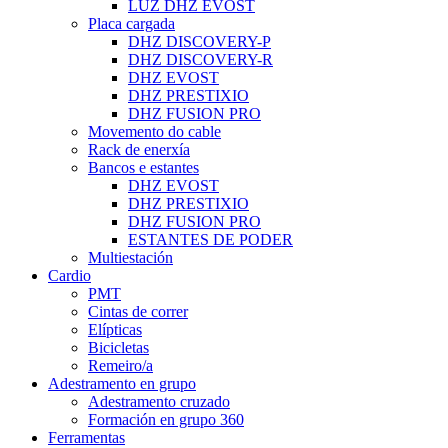
LUZ DHZ EVOST
Placa cargada
DHZ DISCOVERY-P
DHZ DISCOVERY-R
DHZ EVOST
DHZ PRESTIXIO
DHZ FUSION PRO
Movemento do cable
Rack de enerxía
Bancos e estantes
DHZ EVOST
DHZ PRESTIXIO
DHZ FUSION PRO
ESTANTES DE PODER
Multiestación
Cardio
PMT
Cintas de correr
Elípticas
Bicicletas
Remeiro/a
Adestramento en grupo
Adestramento cruzado
Formación en grupo 360
Ferramentas