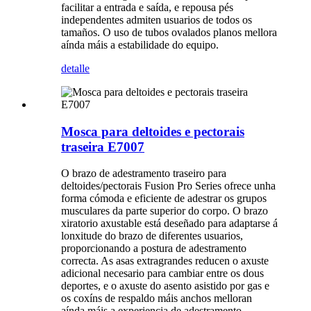
facilitar a entrada e saída, e repousa pés
independentes admiten usuarios de todos os
tamaños. O uso de tubos ovalados planos mellora
aínda máis a estabilidade do equipo.
detalle
Mosca para deltoides e pectorais
traseira E7007
O brazo de adestramento traseiro para
deltoides/pectorais Fusion Pro Series ofrece unha
forma cómoda e eficiente de adestrar os grupos
musculares da parte superior do corpo. O brazo
xiratorio axustable está deseñado para adaptarse á
lonxitude do brazo de diferentes usuarios,
proporcionando a postura de adestramento
correcta. As asas extragrandes reducen o axuste
adicional necesario para cambiar entre os dous
deportes, e o axuste do asento asistido por gas e
os coxíns de respaldo máis anchos melloran
aínda máis a experiencia de adestramento.