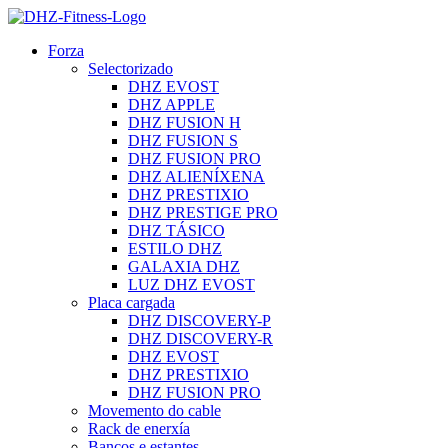
Forza
Selectorizado
DHZ EVOST
DHZ APPLE
DHZ FUSION H
DHZ FUSION S
DHZ FUSION PRO
DHZ ALIENÍXENA
DHZ PRESTIXIO
DHZ PRESTIGE PRO
DHZ TÁSICO
ESTILO DHZ
GALAXIA DHZ
LUZ DHZ EVOST
Placa cargada
DHZ DISCOVERY-P
DHZ DISCOVERY-R
DHZ EVOST
DHZ PRESTIXIO
DHZ FUSION PRO
Movemento do cable
Rack de enerxía
Bancos e estantes