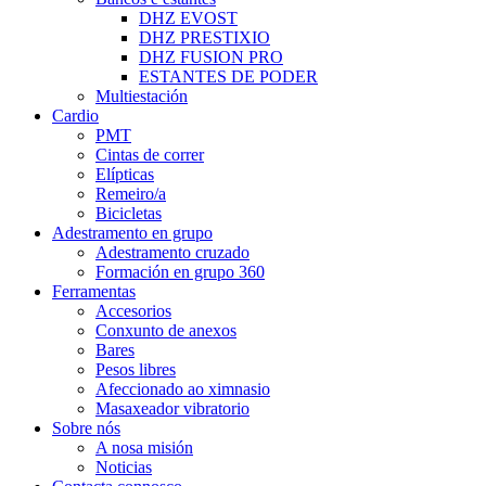
DHZ EVOST
DHZ PRESTIXIO
DHZ FUSION PRO
ESTANTES DE PODER
Multiestación
Cardio
PMT
Cintas de correr
Elípticas
Remeiro/a
Bicicletas
Adestramento en grupo
Adestramento cruzado
Formación en grupo 360
Ferramentas
Accesorios
Conxunto de anexos
Bares
Pesos libres
Afeccionado ao ximnasio
Masaxeador vibratorio
Sobre nós
A nosa misión
Noticias