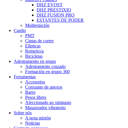
DHZ EVOST
DHZ PRESTIXIO
DHZ FUSION PRO
ESTANTES DE PODER
Multiestación
Cardio
PMT
Cintas de correr
Elípticas
Remeiro/a
Bicicletas
Adestramento en grupo
Adestramento cruzado
Formación en grupo 360
Ferramentas
Accesorios
Conxunto de anexos
Bares
Pesos libres
Afeccionado ao ximnasio
Masaxeador vibratorio
Sobre nós
A nosa misión
Noticias