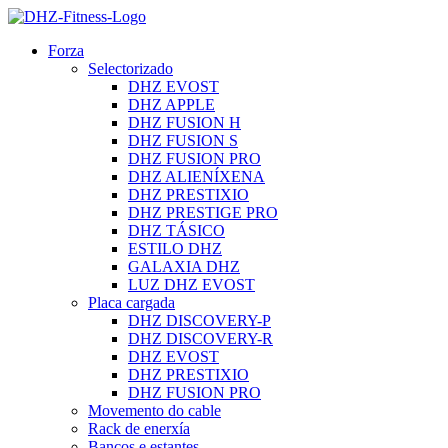
Forza
Selectorizado
DHZ EVOST
DHZ APPLE
DHZ FUSION H
DHZ FUSION S
DHZ FUSION PRO
DHZ ALIENÍXENA
DHZ PRESTIXIO
DHZ PRESTIGE PRO
DHZ TÁSICO
ESTILO DHZ
GALAXIA DHZ
LUZ DHZ EVOST
Placa cargada
DHZ DISCOVERY-P
DHZ DISCOVERY-R
DHZ EVOST
DHZ PRESTIXIO
DHZ FUSION PRO
Movemento do cable
Rack de enerxía
Bancos e estantes