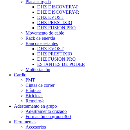
Placa cargada
DHZ DISCOVERY-P
DHZ DISCOVERY-R
DHZ EVOST
DHZ PRESTIXIO
DHZ FUSION PRO
Movemento do cable
Rack de enerxía
Bancos e estantes
DHZ EVOST
DHZ PRESTIXIO
DHZ FUSION PRO
ESTANTES DE PODER
Multiestación
Cardio
PMT
Cintas de correr
Elípticas
Bicicletas
Remeiro/a
Adestramento en grupo
Adestramento cruzado
Formación en grupo 360
Ferramentas
Accesorios