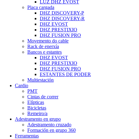
LUZ DHZ EVOST
Placa cargada
DHZ DISCOVERY-P
DHZ DISCOVERY-R
DHZ EVOST
DHZ PRESTIXIO
DHZ FUSION PRO
Movemento do cable
Rack de enerxía
Bancos e estantes
DHZ EVOST
DHZ PRESTIXIO
DHZ FUSION PRO
ESTANTES DE PODER
Multiestación
Cardio
PMT
Cintas de correr
Elípticas
Bicicletas
Remeiro/a
Adestramento en grupo
Adestramento cruzado
Formación en grupo 360
Ferramentas