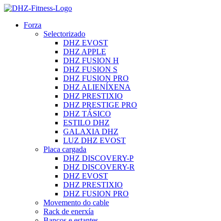
Forza
Selectorizado
DHZ EVOST
DHZ APPLE
DHZ FUSION H
DHZ FUSION S
DHZ FUSION PRO
DHZ ALIENÍXENA
DHZ PRESTIXIO
DHZ PRESTIGE PRO
DHZ TÁSICO
ESTILO DHZ
GALAXIA DHZ
LUZ DHZ EVOST
Placa cargada
DHZ DISCOVERY-P
DHZ DISCOVERY-R
DHZ EVOST
DHZ PRESTIXIO
DHZ FUSION PRO
Movemento do cable
Rack de enerxía
Bancos e estantes