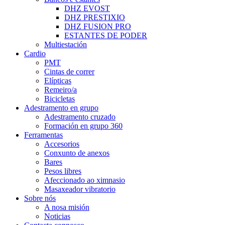
DHZ EVOST
DHZ PRESTIXIO
DHZ FUSION PRO
ESTANTES DE PODER
Multiestación
Cardio
PMT
Cintas de correr
Elípticas
Remeiro/a
Bicicletas
Adestramento en grupo
Adestramento cruzado
Formación en grupo 360
Ferramentas
Accesorios
Conxunto de anexos
Bares
Pesos libres
Afeccionado ao ximnasio
Masaxeador vibratorio
Sobre nós
A nosa misión
Noticias