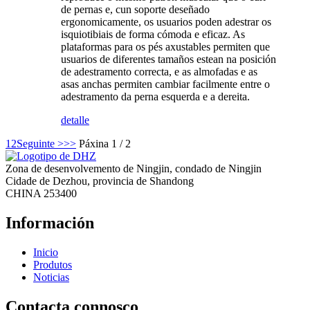
de pernas e, cun soporte deseñado
ergonomicamente, os usuarios poden adestrar os
isquiotibiais de forma cómoda e eficaz. As
plataformas para os pés axustables permiten que
usuarios de diferentes tamaños estean na posición
de adestramento correcta, e as almofadas e as
asas anchas permiten cambiar facilmente entre o
adestramento da perna esquerda e a dereita.
detalle
1
2
Seguinte >
>>
Páxina 1 / 2
Zona de desenvolvemento de Ningjin, condado de Ningjin
Cidade de Dezhou, provincia de Shandong
CHINA 253400
Información
Inicio
Produtos
Noticias
Contacta connosco