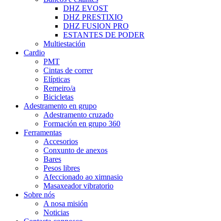
DHZ EVOST
DHZ PRESTIXIO
DHZ FUSION PRO
ESTANTES DE PODER
Multiestación
Cardio
PMT
Cintas de correr
Elípticas
Remeiro/a
Bicicletas
Adestramento en grupo
Adestramento cruzado
Formación en grupo 360
Ferramentas
Accesorios
Conxunto de anexos
Bares
Pesos libres
Afeccionado ao ximnasio
Masaxeador vibratorio
Sobre nós
A nosa misión
Noticias