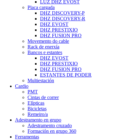
LUZ DHZ EVOST
Placa cargada
DHZ DISCOVERY-P
DHZ DISCOVERY-R
DHZ EVOST
DHZ PRESTIXIO
DHZ FUSION PRO
Movemento do cable
Rack de enerxía
Bancos e estantes
DHZ EVOST
DHZ PRESTIXIO
DHZ FUSION PRO
ESTANTES DE PODER
Multiestación
Cardio
PMT
Cintas de correr
Elípticas
Bicicletas
Remeiro/a
Adestramento en grupo
Adestramento cruzado
Formación en grupo 360
Ferramentas