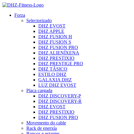
Forza
Selectorizado
DHZ EVOST
DHZ APPLE
DHZ FUSION H
DHZ FUSION S
DHZ FUSION PRO
DHZ ALIENÍXENA
DHZ PRESTIXIO
DHZ PRESTIGE PRO
DHZ TÁSICO
ESTILO DHZ
GALAXIA DHZ
LUZ DHZ EVOST
Placa cargada
DHZ DISCOVERY-P
DHZ DISCOVERY-R
DHZ EVOST
DHZ PRESTIXIO
DHZ FUSION PRO
Movemento do cable
Rack de enerxía
Bancos e estantes