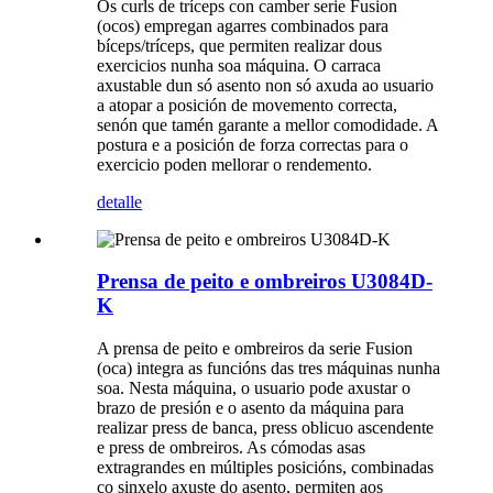
Os curls de tríceps con camber serie Fusion
(ocos) empregan agarres combinados para
bíceps/tríceps, que permiten realizar dous
exercicios nunha soa máquina. O carraca
axustable dun só asento non só axuda ao usuario
a atopar a posición de movemento correcta,
senón que tamén garante a mellor comodidade. A
postura e a posición de forza correctas para o
exercicio poden mellorar o rendemento.
detalle
Prensa de peito e ombreiros U3084D-
K
A prensa de peito e ombreiros da serie Fusion
(oca) integra as funcións das tres máquinas nunha
soa. Nesta máquina, o usuario pode axustar o
brazo de presión e o asento da máquina para
realizar press de banca, press oblicuo ascendente
e press de ombreiros. As cómodas asas
extragrandes en múltiples posicións, combinadas
co sinxelo axuste do asento, permiten aos