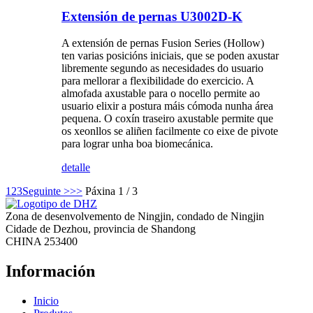
Extensión de pernas U3002D-K
A extensión de pernas Fusion Series (Hollow)
ten varias posicións iniciais, que se poden axustar
libremente segundo as necesidades do usuario
para mellorar a flexibilidade do exercicio. A
almofada axustable para o nocello permite ao
usuario elixir a postura máis cómoda nunha área
pequena. O coxín traseiro axustable permite que
os xeonllos se aliñen facilmente co eixe de pivote
para lograr unha boa biomecánica.
detalle
1
2
3
Seguinte >
>>
Páxina 1 / 3
Zona de desenvolvemento de Ningjin, condado de Ningjin
Cidade de Dezhou, provincia de Shandong
CHINA 253400
Información
Inicio