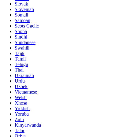
Slovak
Slovenian
Somali
Samoan
Scots Gaelic
Shona
Sindhi
Sundanese
Swahili
Tajik
Tamil
Telugu
Thai
Ukrainian
Urdu
Uzbek
Vietnamese
Welsh
Xhosa
Yiddish
Yoruba
Zulu
Kinyarwanda
Tatar
Oriya