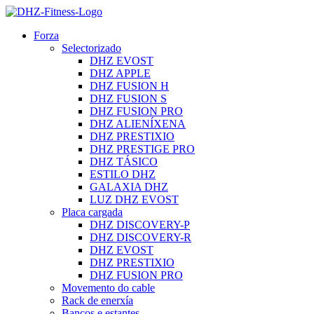
Forza
Selectorizado
DHZ EVOST
DHZ APPLE
DHZ FUSION H
DHZ FUSION S
DHZ FUSION PRO
DHZ ALIENÍXENA
DHZ PRESTIXIO
DHZ PRESTIGE PRO
DHZ TÁSICO
ESTILO DHZ
GALAXIA DHZ
LUZ DHZ EVOST
Placa cargada
DHZ DISCOVERY-P
DHZ DISCOVERY-R
DHZ EVOST
DHZ PRESTIXIO
DHZ FUSION PRO
Movemento do cable
Rack de enerxía
Bancos e estantes