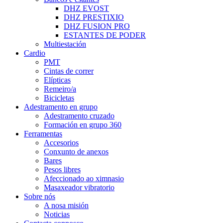
DHZ EVOST
DHZ PRESTIXIO
DHZ FUSION PRO
ESTANTES DE PODER
Multiestación
Cardio
PMT
Cintas de correr
Elípticas
Remeiro/a
Bicicletas
Adestramento en grupo
Adestramento cruzado
Formación en grupo 360
Ferramentas
Accesorios
Conxunto de anexos
Bares
Pesos libres
Afeccionado ao ximnasio
Masaxeador vibratorio
Sobre nós
A nosa misión
Noticias