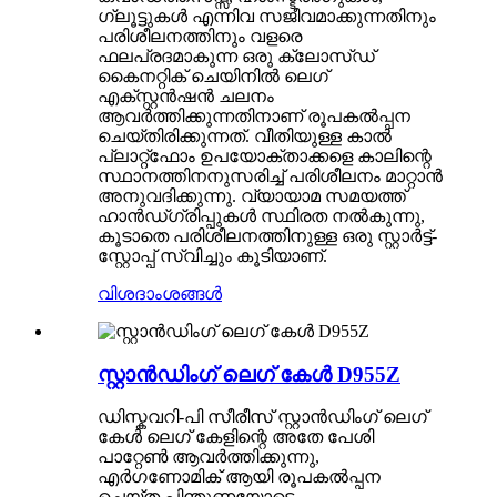
ഗ്ലൂട്ടുകൾ എന്നിവ സജീവമാക്കുന്നതിനും
പരിശീലനത്തിനും വളരെ
ഫലപ്രദമാകുന്ന ഒരു ക്ലോസ്ഡ്
കൈനറ്റിക് ചെയിനിൽ ലെഗ്
എക്സ്റ്റൻഷൻ ചലനം
ആവർത്തിക്കുന്നതിനാണ് രൂപകൽപ്പന
ചെയ്തിരിക്കുന്നത്. വീതിയുള്ള കാൽ
പ്ലാറ്റ്‌ഫോം ഉപയോക്താക്കളെ കാലിന്റെ
സ്ഥാനത്തിനനുസരിച്ച് പരിശീലനം മാറ്റാൻ
അനുവദിക്കുന്നു. വ്യായാമ സമയത്ത്
ഹാൻഡ്‌ഗ്രിപ്പുകൾ സ്ഥിരത നൽകുന്നു,
കൂടാതെ പരിശീലനത്തിനുള്ള ഒരു സ്റ്റാർട്ട്-
സ്റ്റോപ്പ് സ്വിച്ചും കൂടിയാണ്.
വിശദാംശങ്ങൾ
സ്റ്റാൻഡിംഗ് ലെഗ് കേൾ D955Z
ഡിസ്കവറി-പി സീരീസ് സ്റ്റാൻഡിംഗ് ലെഗ്
കേൾ ലെഗ് കേളിന്റെ അതേ പേശി
പാറ്റേൺ ആവർത്തിക്കുന്നു,
എർഗണോമിക് ആയി രൂപകൽപ്പന
ചെയ്ത പിന്തുണയോടെ,