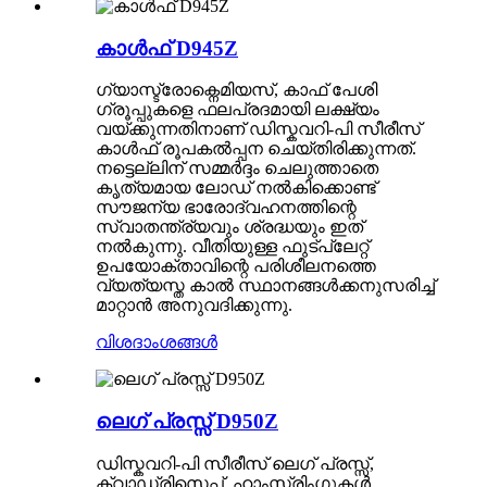
കാൾഫ് D945Z
ഗ്യാസ്ട്രോക്നെമിയസ്, കാഫ് പേശി
ഗ്രൂപ്പുകളെ ഫലപ്രദമായി ലക്ഷ്യം
വയ്ക്കുന്നതിനാണ് ഡിസ്കവറി-പി സീരീസ്
കാൾഫ് രൂപകൽപ്പന ചെയ്തിരിക്കുന്നത്.
നട്ടെല്ലിന് സമ്മർദ്ദം ചെലുത്താതെ
കൃത്യമായ ലോഡ് നൽകിക്കൊണ്ട്
സൗജന്യ ഭാരോദ്വഹനത്തിന്റെ
സ്വാതന്ത്ര്യവും ശ്രദ്ധയും ഇത്
നൽകുന്നു. വീതിയുള്ള ഫുട്പ്ലേറ്റ്
ഉപയോക്താവിന്റെ പരിശീലനത്തെ
വ്യത്യസ്ത കാൽ സ്ഥാനങ്ങൾക്കനുസരിച്ച്
മാറ്റാൻ അനുവദിക്കുന്നു.
വിശദാംശങ്ങൾ
ലെഗ് പ്രസ്സ് D950Z
ഡിസ്കവറി-പി സീരീസ് ലെഗ് പ്രസ്സ്,
ക്വാഡ്രിസെപ്സ്, ഹാംസ്ട്രിംഗുകൾ,