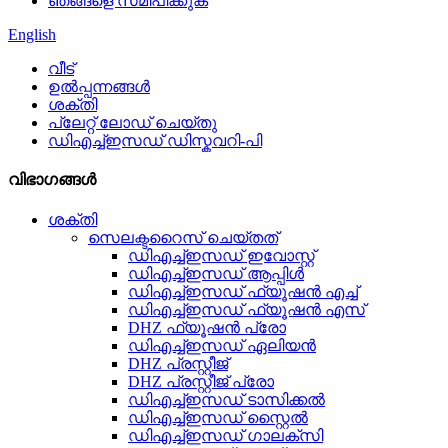
ഞങ്ങളെ സമീപിക്കുക
English
വീട്
ഉൽപ്പന്നങ്ങൾ
ശക്തി
പ്ലേറ്റ് ലോഡ് ചെയ്തു
ഡിഎച്ച്ഇസഡ് ഡിസ്കവറി-പി
വിഭാഗങ്ങൾ
ശക്തി
സെലക്ടറൈസ് ചെയ്‌തത്
ഡിഎച്ച്ഇസഡ് ഇവോസ്റ്റ്
ഡിഎച്ച്ഇസഡ് ആപ്പിൾ
ഡിഎച്ച്ഇസഡ് ഫ്യൂഷൻ എച്ച്
ഡിഎച്ച്ഇസഡ് ഫ്യൂഷൻ എസ്
DHZ ഫ്യൂഷൻ പ്രോ
ഡിഎച്ച്ഇസഡ് ഏലിയൻ
DHZ പ്രസ്റ്റീജ്
DHZ പ്രസ്റ്റീജ് പ്രോ
ഡിഎച്ച്ഇസഡ് ടാസിക്കൽ
ഡിഎച്ച്ഇസഡ് സ്റ്റൈൽ
ഡിഎച്ച്ഇസഡ് ഗാലക്സി