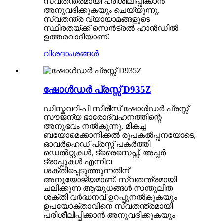
സ്വതന്ത്രമായി പരിശീലിപ്പിക്കാൻ
അനുവദിക്കുകയും ചെയ്യുന്നു.
സ്വതന്ത്ര വ്യായാമങ്ങളുടെ
സ്ഥിരതയ്ക്ക് സെൻട്രൽ ഹാൻഡിൽ
ഉത്തരവാദിയാണ്.
വിശദാംശങ്ങൾ
ഷോൾഡർ പ്രസ്സ് D935Z
ഡിസ്കവറി-പി സീരീസ് ഷോൾഡർ പ്രസ്സ്
സൗജന്യ ഭാരോദ്വഹനത്തിന്റെ
അനുഭവം നൽകുന്നു, മികച്ച
ബയോമെക്കാനിക്കൽ രൂപകൽപ്പനയോടെ,
ഓവർഹെഡ് പ്രസ്സ് പകർത്തി
ഡെൽറ്റുകൾ, ട്രൈസെപ്സ്, അപ്പർ
ട്രാപ്പുകൾ എന്നിവ
ശക്തിപ്പെടുത്തുന്നതിന്
അനുയോജ്യമാണ്. സ്വതന്ത്രമായി
ചലിക്കുന്ന ആയുധങ്ങൾ സന്തുലിത
ശക്തി വർദ്ധനവ് ഉറപ്പുനൽകുകയും
ഉപയോക്താവിനെ സ്വതന്ത്രമായി
പരിശീലിപ്പിക്കാൻ അനുവദിക്കുകയും