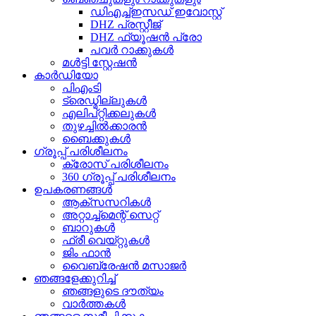
ഡിഎച്ച്ഇസഡ് ഇവോസ്റ്റ്
DHZ പ്രസ്റ്റീജ്
DHZ ഫ്യൂഷൻ പ്രോ
പവർ റാക്കുകൾ
മൾട്ടി സ്റ്റേഷൻ
കാർഡിയോ
പിഎംടി
ട്രെഡ്മില്ലുകൾ
എലിപ്റ്റിക്കലുകൾ
തുഴച്ചിൽക്കാരൻ
ബൈക്കുകൾ
ഗ്രൂപ്പ് പരിശീലനം
ക്രോസ് പരിശീലനം
360 ഗ്രൂപ്പ് പരിശീലനം
ഉപകരണങ്ങൾ
ആക്‌സസറികൾ
അറ്റാച്ച്മെന്റ് സെറ്റ്
ബാറുകൾ
ഫ്രീ വെയ്റ്റുകൾ
ജിം ഫാൻ
വൈബ്രേഷൻ മസാജർ
ഞങ്ങളേക്കുറിച്ച്
ഞങ്ങളുടെ ദൗത്യം
വാർത്തകൾ