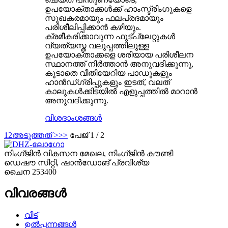
ഉപയോക്താക്കൾക്ക് ഹാംസ്ട്രിംഗുകളെ
സുഖകരമായും ഫലപ്രദമായും
പരിശീലിപ്പിക്കാൻ കഴിയും.
ക്രമീകരിക്കാവുന്ന ഫുട്‌പ്ലേറ്റുകൾ
വ്യത്യസ്ത വലുപ്പത്തിലുള്ള
ഉപയോക്താക്കളെ ശരിയായ പരിശീലന
സ്ഥാനത്ത് നിർത്താൻ അനുവദിക്കുന്നു,
കൂടാതെ വീതിയേറിയ പാഡുകളും
ഹാൻഡ്‌ഗ്രിപ്പുകളും ഇടത്, വലത്
കാലുകൾക്കിടയിൽ എളുപ്പത്തിൽ മാറാൻ
അനുവദിക്കുന്നു.
വിശദാംശങ്ങൾ
1
2
അടുത്തത് >
>>
പേജ് 1 / 2
നിംഗ്ജിൻ വികസന മേഖല, നിംഗ്ജിൻ കൗണ്ടി
ഡെഷൗ സിറ്റി, ഷാൻഡോങ് പ്രവിശ്യ
ചൈന 253400
വിവരങ്ങൾ
വീട്
ഉൽപ്പന്നങ്ങൾ