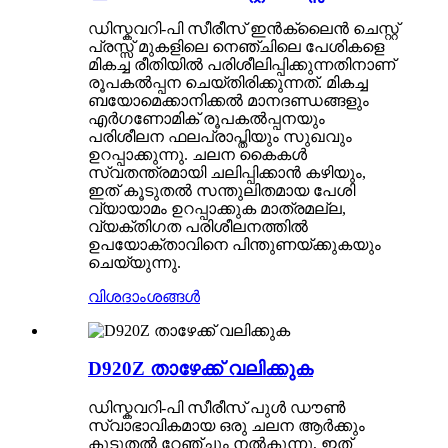
ഡിസ്കവറി-പി സീരീസ് ഇൻക്ലൈൻ ചെസ്റ്റ്
പ്രസ്സ് മുകളിലെ നെഞ്ചിലെ പേശികളെ
മികച്ച രീതിയിൽ പരിശീലിപ്പിക്കുന്നതിനാണ്
രൂപകൽപ്പന ചെയ്തിരിക്കുന്നത്. മികച്ച
ബയോമെക്കാനിക്കൽ മാനദണ്ഡങ്ങളും
എർഗണോമിക് രൂപകൽപ്പനയും
പരിശീലന ഫലപ്രാപ്തിയും സുഖവും
ഉറപ്പാക്കുന്നു. ചലന കൈകൾ
സ്വതന്ത്രമായി ചലിപ്പിക്കാൻ കഴിയും,
ഇത് കൂടുതൽ സന്തുലിതമായ പേശി
വ്യായാമം ഉറപ്പാക്കുക മാത്രമല്ല,
വ്യക്തിഗത പരിശീലനത്തിൽ
ഉപയോക്താവിനെ പിന്തുണയ്ക്കുകയും
ചെയ്യുന്നു.
വിശദാംശങ്ങൾ
D920Z താഴേക്ക് വലിക്കുക
ഡിസ്കവറി-പി സീരീസ് പുൾ ഡൗൺ
സ്വാഭാവികമായ ഒരു ചലന ആർക്കും
കൂടുതൽ റേഞ്ചും നൽകുന്നു, ഇത്