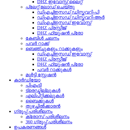
DHZ ഇവോസ്റ്റ് ലൈറ്റ്
പ്ലേറ്റ് ലോഡ് ചെയ്തു
ഡിഎച്ച്ഇസഡ് ഡിസ്കവറി-പി
ഡിഎച്ച്ഇസഡ് ഡിസ്കവറി-ആർ
ഡിഎച്ച്ഇസഡ് ഇവോസ്റ്റ്
DHZ പ്രസ്റ്റീജ്
DHZ ഫ്യൂഷൻ പ്രോ
കേബിൾ ചലനം
പവർ റാക്ക്
ബെഞ്ചുകളും റാക്കുകളും
ഡിഎച്ച്ഇസഡ് ഇവോസ്റ്റ്
DHZ പ്രസ്റ്റീജ്
DHZ ഫ്യൂഷൻ പ്രോ
പവർ റാക്കുകൾ
മൾട്ടി സ്റ്റേഷൻ
കാർഡിയോ
പിഎംടി
ട്രെഡ്മില്ലുകൾ
എലിപ്റ്റിക്കലുകൾ
ബൈക്കുകൾ
തുഴച്ചിൽക്കാരൻ
ഗ്രൂപ്പ് പരിശീലനം
ക്രോസ് പരിശീലനം
360 ഗ്രൂപ്പ് പരിശീലനം
ഉപകരണങ്ങൾ