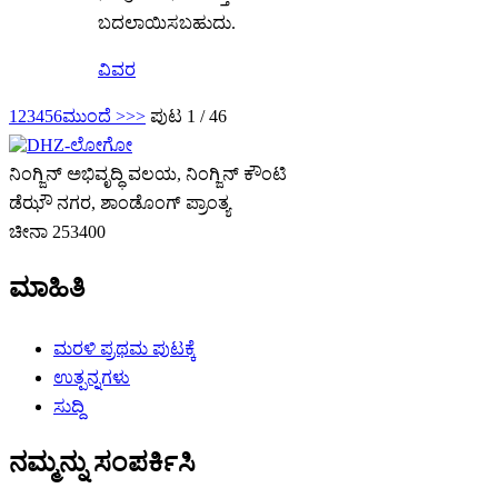
ಬದಲಾಯಿಸಬಹುದು.
ವಿವರ
1
2
3
4
5
6
ಮುಂದೆ >
>>
ಪುಟ 1 / 46
ನಿಂಗ್ಜಿನ್ ಅಭಿವೃದ್ಧಿ ವಲಯ, ನಿಂಗ್ಜಿನ್ ಕೌಂಟಿ
ಡೆಝೌ ನಗರ, ಶಾಂಡೊಂಗ್ ಪ್ರಾಂತ್ಯ
ಚೀನಾ 253400
ಮಾಹಿತಿ
ಮರಳಿ ಪ್ರಥಮ ಪುಟಕ್ಕೆ
ಉತ್ಪನ್ನಗಳು
ಸುದ್ದಿ
ನಮ್ಮನ್ನು ಸಂಪರ್ಕಿಸಿ