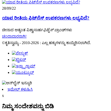
28/09/22
ಯಾವ ರೀತಿಯ ಫಿಟ್‌ನೆಸ್ ಉಪಕರಣಗಳು ಲಭ್ಯವಿದೆ?
ಚೀನಾದ ಅತ್ಯಂತ ವಿಶ್ವಾಸಾರ್ಹ
ಫಿಟ್ನೆಸ್ ಬ್ರಾಂಡ್‌ಗಳು
ಚಂದಾದಾರರಾಗಿ!
©ಕೃತಿಸ್ವಾಮ್ಯ - 2010-2026 : ಎಲ್ಲ ಹಕ್ಕುಗಳನ್ನು ಕಾಯ್ದಿರಿಸಲಾಗಿದೆ.
ಇಮೇಲ್ ಕಳುಹಿಸಿ
x
ನಿಮ್ಮ ಸಂದೇಶವನ್ನು ಬಿಡಿ