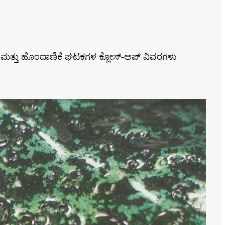
ಹೊಲಿಗೆ ಮತ್ತು ಹೊಂದಾಣಿಕೆ ಘಟಕಗಳ ಕ್ಲೋಸ್-ಅಪ್ ವಿವರಗಳು