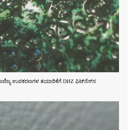
ವಾಣಿಜ್ಯ ಉಪಕರಣಗಳ ತಯಾರಿಕೆಗೆ DHZ ಫಿಟ್‌ನೆಸ್‌ನ