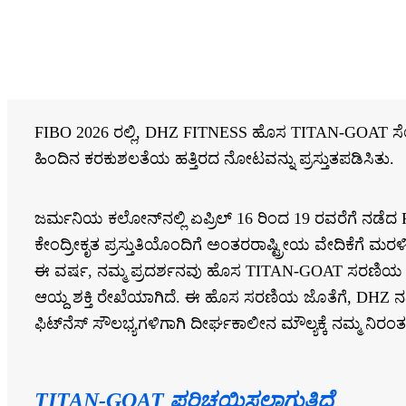
FIBO 2026 ರಲ್ಲಿ, DHZ FITNESS ಹೊಸ TITAN-GOAT ಸೆಲೆಕ್ಟರೈ
ಹಿಂದಿನ ಕರಕುಶಲತೆಯ ಹತ್ತಿರದ ನೋಟವನ್ನು ಪ್ರಸ್ತುತಪಡಿಸಿತು.
ಜರ್ಮನಿಯ ಕಲೋನ್‌ನಲ್ಲಿ ಏಪ್ರಿಲ್ 16 ರಿಂದ 19 ರವರೆಗೆ ನಡೆದ FIB
ಕೇಂದ್ರೀಕೃತ ಪ್ರಸ್ತುತಿಯೊಂದಿಗೆ ಅಂತರರಾಷ್ಟ್ರೀಯ ವೇದಿಕೆಗೆ ಮರಳ
ಈ ವರ್ಷ, ನಮ್ಮ ಪ್ರದರ್ಶನವು ಹೊಸ TITAN-GOAT ಸರಣಿಯ ಬಿ
ಆಯ್ದ ಶಕ್ತಿ ರೇಖೆಯಾಗಿದೆ. ಈ ಹೊಸ ಸರಣಿಯ ಜೊತೆಗೆ, DHZ ನವೀಕರಿ
ಫಿಟ್‌ನೆಸ್ ಸೌಲಭ್ಯಗಳಿಗಾಗಿ ದೀರ್ಘಕಾಲೀನ ಮೌಲ್ಯಕ್ಕೆ ನಮ್ಮ ನಿರಂತರ 
TITAN-GOAT ಪರಿಚಯಿಸಲಾಗುತ್ತಿದೆ