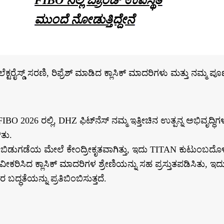
ಮುಂದೆ ನೋಡುತ್ತಿದ್ದೇನೆ
ಸ್ಡ್ ಸರಣಿ, ರಿಫ್ರೆಶ್ ಮಾಡಿದ ಕ್ಲಾಸಿಕ್ ಮಾದರಿಗಳು ಮತ್ತು ನಮ್ಮ ಪೂರ್
O 2026 ರಲ್ಲಿ, DHZ ಫಿಟ್‌ನೆಸ್ ನಮ್ಮ ಇತ್ತೀಚಿನ ಉತ್ಪನ್ನ ಅಭಿವೃದ್ಧಿಗ
ಿತು.
ಡುಗಡೆಯ ಮೇಲೆ ಕೇಂದ್ರೀಕೃತವಾಗಿತ್ತು, ಇದು TITAN ಕುಟುಂಬದೊಳ
ಸಿದ ಕ್ಲಾಸಿಕ್ ಮಾದರಿಗಳ ಶ್ರೇಣಿಯನ್ನು ಸಹ ಪ್ರಸ್ತುತಪಡಿಸಿತು, ಇದು ಪ
ಬದ್ಧತೆಯನ್ನು ಪ್ರತಿಬಿಂಬಿಸುತ್ತದೆ.