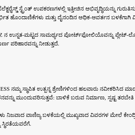
ಟರೈಸ್ಡ್ ಸ್ಟ್ರೆಂತ್ ಉಪಕರಣಗಳಲ್ಲಿ ಇತ್ತೀಚಿನ ಅಭಿವೃದ್ಧಿಯನ್ನು ಗುರುತಿ
ಭಿತ ಹೊಂದಾಣಿಕೆಗಳು ಮತ್ತು ದೈನಂದಿನ ಅಧಿಕ-ಆವರ್ತನ ಬಳಕೆಗಾಗಿ ವಿಶ
 ನ ಉನ್ನತ-ಮಟ್ಟದ ಸಾಮರ್ಥ್ಯದ ಪೋರ್ಟ್‌ಫೋಲಿಯೊವನ್ನು ಪ್ಲೇಟ್-ಲೋ
್ಣ ಪರಿಹಾರವನ್ನು ನೀಡುತ್ತದೆ.
 ನಮ್ಮ ಸ್ಥಾಪಿತ ಉತ್ಪನ್ನ ಶ್ರೇಣಿಗಳಿಂದ ಹಲವಾರು ನವೀಕರಿಸಿದ ಮಾದರಿಗ
ವನ್ನು ಮುಂದುವರಿಸುತ್ತವೆ: ಬಾಳಿಕೆ ಬರುವ ನಿರ್ಮಾಣ, ಸ್ಪಷ್ಟ ತರಬೇ
ಾದ ವಾಣಿಜ್ಯ ಬಳಕೆಯಲ್ಲಿ ಮುಖ್ಯವಾದ ವಿವರಗಳ ಮೇಲೆ ಕೇಂದ್ರೀಕರಿಸು
 ಸ್ಥಿರತೆಯವರೆಗೆ.