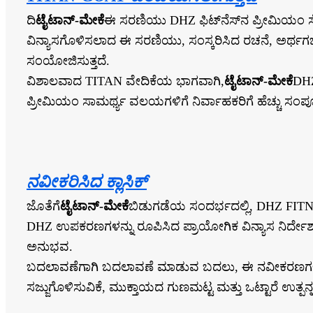
ದಿ
ಟೈಟಾನ್-ಮೇಕೆ
ಈ ಸರಣಿಯು DHZ ಫಿಟ್‌ನೆಸ್‌ನ ಪ್ರೀಮಿಯಂ ಸೆಲೆಕ್
ವಿನ್ಯಾಸಗೊಳಿಸಲಾದ ಈ ಸರಣಿಯು, ಸಂಸ್ಕರಿಸಿದ ರಚನೆ, ಅರ್ಥಗರ್
ಸಂಯೋಜಿಸುತ್ತದೆ.
ವಿಶಾಲವಾದ TITAN ವೇದಿಕೆಯ ಭಾಗವಾಗಿ,
ಟೈಟಾನ್-ಮೇಕೆ
DHZ
ಪ್ರೀಮಿಯಂ ಸಾಮರ್ಥ್ಯ ವಲಯಗಳಿಗೆ ನಿರ್ವಾಹಕರಿಗೆ ಹೆಚ್ಚು ಸಂಪೂರ
ನವೀಕರಿಸಿದ ಕ್ಲಾಸಿಕ್
ಜೊತೆಗೆ
ಟೈಟಾನ್-ಮೇಕೆ
ಬಿಡುಗಡೆಯ ಸಂದರ್ಭದಲ್ಲಿ, DHZ FITNESS
DHZ ಉಪಕರಣಗಳನ್ನು ರೂಪಿಸಿದ ಪ್ರಾಯೋಗಿಕ ವಿನ್ಯಾಸ ನಿರ್ದೇಶನ
ಅನುಭವ.
ಬದಲಾವಣೆಗಾಗಿ ಬದಲಾವಣೆ ಮಾಡುವ ಬದಲು, ಈ ನವೀಕರಣಗಳು ನಿಜವ
ಸಜ್ಜುಗೊಳಿಸುವಿಕೆ, ಮುಕ್ತಾಯದ ಗುಣಮಟ್ಟ ಮತ್ತು ಒಟ್ಟಾರೆ ಉತ್ಪನ್ನ