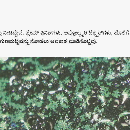
ನೀಡಿದ್ದೇವೆ. ಫ್ರೇಮ್ ಫಿನಿಶ್‌ಗಳು, ಅಪ್ಹೋಲ್ಸ್ಟರಿ ಟೆಕ್ಸ್ಚರ್‌ಗಳು, 
ನಾ ಗುಣಮಟ್ಟವನ್ನು ನೋಡಲು ಅವಕಾಶ ಮಾಡಿಕೊಟ್ಟವು.