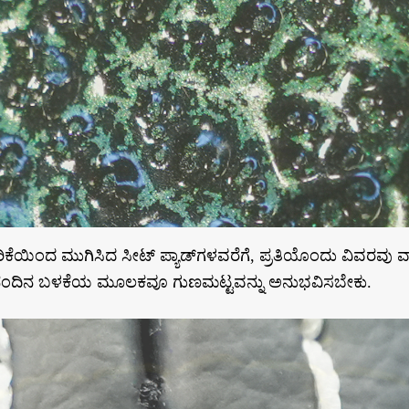
ಕೆಯಿಂದ ಮುಗಿಸಿದ ಸೀಟ್ ಪ್ಯಾಡ್‌ಗಳವರೆಗೆ, ಪ್ರತಿಯೊಂದು ವಿವರವು 
ದರೆ ದೈನಂದಿನ ಬಳಕೆಯ ಮೂಲಕವೂ ಗುಣಮಟ್ಟವನ್ನು ಅನುಭವಿಸಬೇಕು.