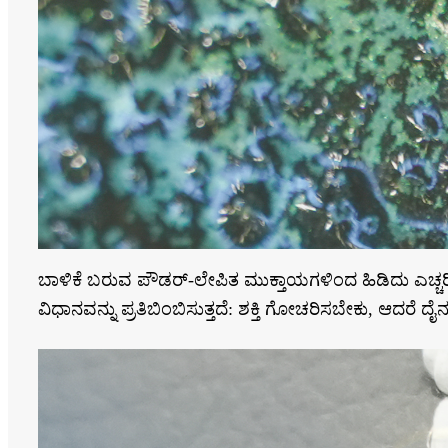
ಬಾಳಿಕೆ ಬರುವ ಪೌಡರ್-ಲೇಪಿತ ಮುಕ್ತಾಯಗಳಿಂದ ಹಿಡಿದು ಎಚ್ಚರಿ
ವಿಧಾನವನ್ನು ಪ್ರತಿಬಿಂಬಿಸುತ್ತದೆ: ಶಕ್ತಿ ಗೋಚರಿಸಬೇಕು, ಆ