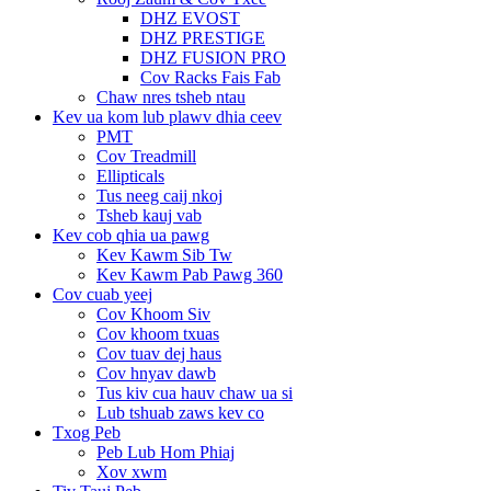
DHZ EVOST
DHZ PRESTIGE
DHZ FUSION PRO
Cov Racks Fais Fab
Chaw nres tsheb ntau
Kev ua kom lub plawv dhia ceev
PMT
Cov Treadmill
Ellipticals
Tus neeg caij nkoj
Tsheb kauj vab
Kev cob qhia ua pawg
Kev Kawm Sib Tw
Kev Kawm Pab Pawg 360
Cov cuab yeej
Cov Khoom Siv
Cov khoom txuas
Cov tuav dej haus
Cov hnyav dawb
Tus kiv cua hauv chaw ua si
Lub tshuab zaws kev co
Txog Peb
Peb Lub Hom Phiaj
Xov xwm