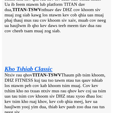
Ua ib feem ntawm lub platform TITAN dav
dua,
TITAN-TSWV
nthuav dav DHZ cov khoom siv
muaj zog siab kawg los ntawm kev cob qhia uas muaj
phaj thauj mus rau cov khoom siv xaiv, muab cov neeg
ua haujlwm ib qho kev daws teeb meem tiav dua rau
cov cheeb tsam muaj zog siab.
Kho Tshiab Classic
Ntxiv rau qhov
TITAN-TSWV
Thaum pib tsim khoom,
DHZ FITNESS kuj tau tso tawm ntau tus qauv tshiab
los ntawm peb cov kab khoom tsim muaj. Cov kev
txhim kho no txuas ntxiv mus rau qhov kev coj ua tsim
uas tau tsim cov khoom siv DHZ ntau xyoo dhau los:
kev tsim kho ruaj khov, kev cob qhia meej, kev ua
haujlwm yooj yim dua, thiab kev paub zoo dua rau tus
neeg siv.