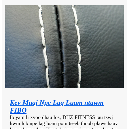
Kev Muaj Npe Lag Luam ntawm
FIBO
Ib yam li xyoo dhau los, DHZ FITNESS tau tswj
hwm lub npe lag luam pom tseeb thoob plaws hauv