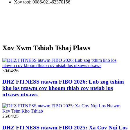
Xov tooj: 0086-021-62370156
Xov Xwm Tshiab Tshaj Plaws
30/04/26
DHZ FITNESS ntawm FIBO 2026: Lub zog txhim
kho los ntawm cov khoom thiab cov ntsiab lus
ntxaws ntxaws
25/04/25
DHZ FITNESS ntawm FIBO 2025: Xa Cov Nqi Los