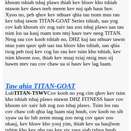
khoom tshiab tshaj plaws thiab kev hloov kho tshiab
ntawm kev daws teeb meem kev noj qab haus huv.
Xyoo no, peb qhov kev nthuav qhia tau tsom mus rau
kev tshaj tawm TITAN-GOAT Series tshiab, uas yog
cov kab khoom siv zog xaiv tau zoo tshaj plaws uas tau
tsim los ua kauj ruam tom ntej hauv tsev neeg TITAN.
Nrog rau cov koob tshiab no, DHZ kuj tau nthuav tawm
ntau yam qauv qub uas tau hloov kho tshiab, uas qhia
txog peb txoj kev cog lus rau kev tsim kho tshiab, kev
tsim khoom zoo, thiab kev muaj txiaj ntsig mus sij
hawm ntev rau cov chaw ua si hauv kev lag luam.
Taw qhia TITAN-GOAT
Lub
TITAN-TSWV
Cov koob no yog cim qhov kev tsim
kho tshiab tshaj plaws ntawm DHZ FITNESS hauv cov
khoom siv xaiv lub zog zoo tshaj plaws. Tsim los rau
cov chaw cob qhia lag luam niaj hnub, cov koob no sib
xyaw ua ke lub zeem muag zoo nrog cov qauv zoo
nkauj, kev hloov kho yooj yim, thiab kev ua haujlwm
txhim khu kev qha rau kev siv zaus siab txhua hnub.