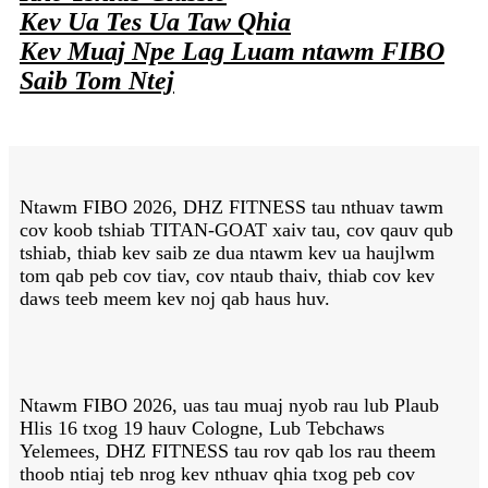
Kev Ua Tes Ua Taw Qhia
Kev Muaj Npe Lag Luam ntawm FIBO
Saib Tom Ntej
Ntawm FIBO 2026, DHZ FITNESS tau nthuav tawm
cov koob tshiab TITAN-GOAT xaiv tau, cov qauv qub
tshiab, thiab kev saib ze dua ntawm kev ua haujlwm
tom qab peb cov tiav, cov ntaub thaiv, thiab cov kev
daws teeb meem kev noj qab haus huv.
Ntawm FIBO 2026, uas tau muaj nyob rau lub Plaub
Hlis 16 txog 19 hauv Cologne, Lub Tebchaws
Yelemees, DHZ FITNESS tau rov qab los rau theem
thoob ntiaj teb nrog kev nthuav qhia txog peb cov