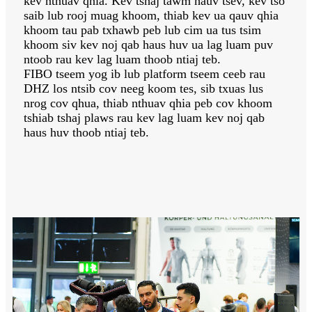
kev nthuav qhia. Kev tshaj tawm hauv tsev, kev tso
saib lub rooj muag khoom, thiab kev ua qauv qhia
khoom tau pab txhawb peb lub cim ua tus tsim
khoom siv kev noj qab haus huv ua lag luam puv
ntoob rau kev lag luam thoob ntiaj teb.
FIBO tseem yog ib lub platform tseem ceeb rau
DHZ los ntsib cov neeg koom tes, sib txuas lus
nrog cov qhua, thiab nthuav qhia peb cov khoom
tshiab tshaj plaws rau kev lag luam kev noj qab
haus huv thoob ntiaj teb.