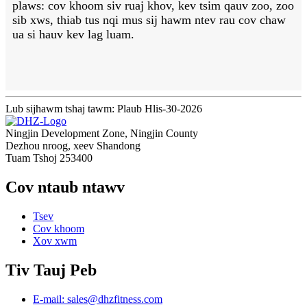
plaws: cov khoom siv ruaj khov, kev tsim qauv zoo, zoo
sib xws, thiab tus nqi mus sij hawm ntev rau cov chaw
ua si hauv kev lag luam.
Lub sijhawm tshaj tawm: Plaub Hlis-30-2026
Ningjin Development Zone, Ningjin County
Dezhou nroog, xeev Shandong
Tuam Tshoj 253400
Cov ntaub ntawv
Tsev
Cov khoom
Xov xwm
Tiv Tauj Peb
E-mail: sales@dhzfitness.com