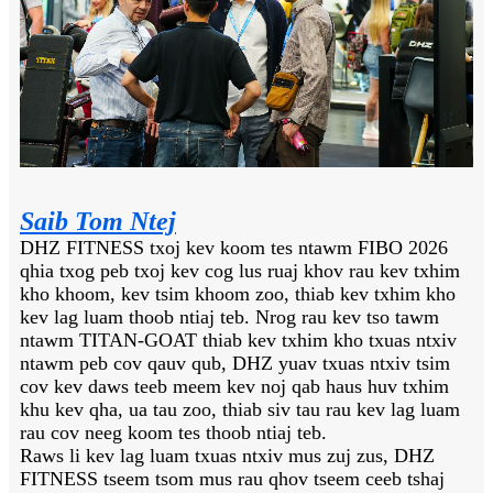
Saib Tom Ntej
DHZ FITNESS txoj kev koom tes ntawm FIBO 2026
qhia txog peb txoj kev cog lus ruaj khov rau kev txhim
kho khoom, kev tsim khoom zoo, thiab kev txhim kho
kev lag luam thoob ntiaj teb. Nrog rau kev tso tawm
ntawm TITAN-GOAT thiab kev txhim kho txuas ntxiv
ntawm peb cov qauv qub, DHZ yuav txuas ntxiv tsim
cov kev daws teeb meem kev noj qab haus huv txhim
khu kev qha, ua tau zoo, thiab siv tau rau kev lag luam
rau cov neeg koom tes thoob ntiaj teb.
Raws li kev lag luam txuas ntxiv mus zuj zus, DHZ
FITNESS tseem tsom mus rau qhov tseem ceeb tshaj