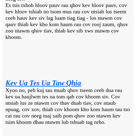
Es tsis txhob hloov pauv rau qhov kev hloov pauv, cov
kev hloov tshiab no tsom mus rau cov ntsiab lus tseem
ceeb hauv kev siv lag luam tiag tiag - los ntawm cov
qauv thiab kev kho kom haum rau cov rooj zaum, qhov
zoo ntawm qhov tiav, thiab kev sib xws ntawm cov
khoom.
Kev Ua Tes Ua Taw Qhia
Xyoo no, peb kuj tau muab qhov tseem ceeb dua rau
kev ua haujlwm tes ua tom qab cov khoom siv. Cov
ntsiab lus ze ntawm cov thav duab tiav, cov ntaub
npuag, cov xov, thiab cov khoom kho kom haum tau tso
cai rau cov neeg tuaj saib pom qhov zoo ntawm kev
tsim khoom dhau ntawm lub tshuab tag nrho.