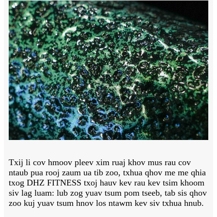
Txij li cov hmoov pleev xim ruaj khov mus rau cov
ntaub pua rooj zaum ua tib zoo, txhua qhov me me qhia
txog DHZ FITNESS txoj hauv kev rau kev tsim khoom
siv lag luam: lub zog yuav tsum pom tseeb, tab sis qhov
zoo kuj yuav tsum hnov ​​​​​​los ntawm kev siv txhua hnub.