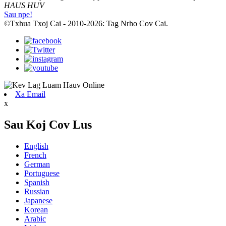
HAUS HUV
Sau npe!
©Txhua Txoj Cai - 2010-2026: Tag Nrho Cov Cai.
Xa Email
x
Sau Koj Cov Lus
English
French
German
Portuguese
Spanish
Russian
Japanese
Korean
Arabic