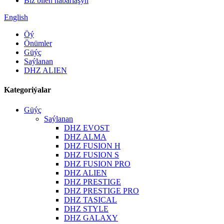
Biz bilen habarlaşyň
English
Öý
Önümler
Güýç
Saýlanan
DHZ ALIEN
Kategoriýalar
Güýç
Saýlanan
DHZ EVOST
DHZ ALMA
DHZ FUSION H
DHZ FUSION S
DHZ FUSION PRO
DHZ ALIEN
DHZ PRESTIGE
DHZ PRESTIGE PRO
DHZ TASICAL
DHZ STYLE
DHZ GALAXY