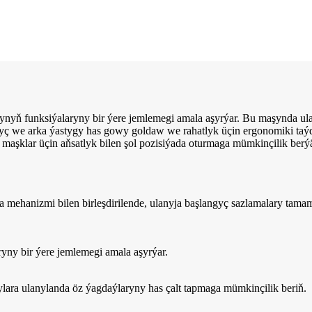
nyň funksiýalaryny bir ýere jemlemegi amala aşyrýar. Bu maşynda ula
yç we arka ýastygy has gowy goldaw we rahatlyk üçin ergonomiki taýda
 maşklar üçin aňsatlyk bilen şol pozisiýada oturmaga mümkinçilik berýä
a mehanizmi bilen birleşdirilende, ulanyja başlangyç sazlamalary ta
yny bir ýere jemlemegi amala aşyrýar.
jylara ulanylanda öz ýagdaýlaryny has çalt tapmaga mümkinçilik beriň.