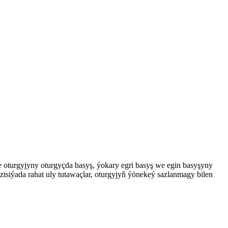
e oturgyjyny oturgyçda basyş, ýokary egri basyş we egin basyşyny
zisiýada rahat uly tutawaçlar, oturgyjyň ýönekeý sazlanmagy bilen