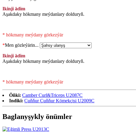
Ikinji ädim
Aşakdaky hökmany meýdanlary dolduryň.
* hökmany meýdany görkezýär
*
Men gözleýärin...
Ikinji ädim
Aşakdaky hökmany meýdanlary dolduryň.
* hökmany meýdany görkezýär
Öňki:
Camber Curl&Triceps U2087C
Indiki:
Çuňňur Çuňňur Kömekçisi U2009C
Baglanyşykly önümler