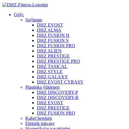
Güýç
Saýlanan
DHZ EVOST
DHZ ALMA
DHZ FUSION H
DHZ FUSION S
DHZ FUSION PRO
DHZ ALIEN
DHZ PRESTIGE
DHZ PRESTIGE PRO
DHZ TASICAL
DHZ STYLE
DHZ GALAXY
DHZ EVOST ÇYRASY
Plastinka ýüklenen
DHZ DISCOVERY-P
DHZ DISCOVERY-R
DHZ EVOST
DHZ PRESTIGE
DHZ FUSION PRO
Kabel hereketi
Elektrik tokçasy
Skameýkalar we tekjeler