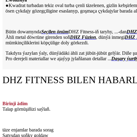
●
Kwadrat turbadan tekiz oval turba çenli täzelenen, gizlin kebşirle
ösen çykdajy gözegçiligine esaslanyp, goşmaça çykdajylar barada al
Bütin dowamynda
Seçilen önüm
DHZ Fitness-iň taryhy, ...-dan
DHZ 
Ähli metal döwrüne girenden soň
DHZ Füzion
, dünýä inmegi
DHZ 
mümkinçiliklerini köpçülige doly görkezdi.
Takdyra ýazylan ýaly, dünýädäki ähli zat jübüt-jübüt gelýär. Diňe 
Pro derejeli materiallar we ajaýyp jylaňlanan detallar ...
Daşary ýurtly
DHZ FITNESS BILEN HABAR
Birinji ädim
Talap görnüşiňizi saýlaň.
täze enjamlar barada sorag
Satyşdan soňky goldaw