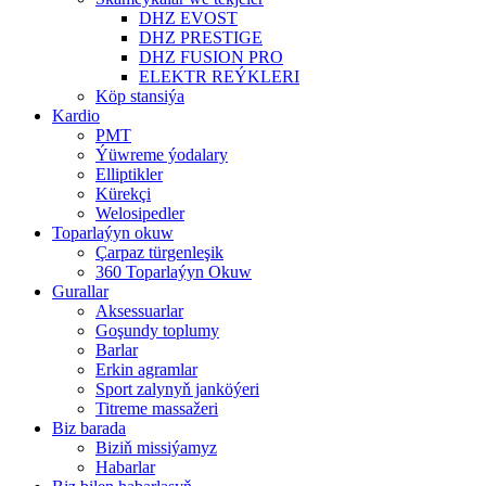
DHZ EVOST
DHZ PRESTIGE
DHZ FUSION PRO
ELEKTR REÝKLERI
Köp stansiýa
Kardio
PMT
Ýüwreme ýodalary
Elliptikler
Kürekçi
Welosipedler
Toparlaýyn okuw
Çarpaz türgenleşik
360 Toparlaýyn Okuw
Gurallar
Aksessuarlar
Goşundy toplumy
Barlar
Erkin agramlar
Sport zalynyň janköýeri
Titreme massažeri
Biz barada
Biziň missiýamyz
Habarlar