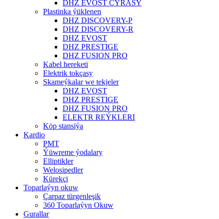
DHZ EVOST ÇYRASY
Plastinka ýüklenen
DHZ DISCOVERY-P
DHZ DISCOVERY-R
DHZ EVOST
DHZ PRESTIGE
DHZ FUSION PRO
Kabel hereketi
Elektrik tokçasy
Skameýkalar we tekjeler
DHZ EVOST
DHZ PRESTIGE
DHZ FUSION PRO
ELEKTR REÝKLERI
Köp stansiýa
Kardio
PMT
Ýüwreme ýodalary
Elliptikler
Welosipedler
Kürekçi
Toparlaýyn okuw
Çarpaz türgenleşik
360 Toparlaýyn Okuw
Gurallar