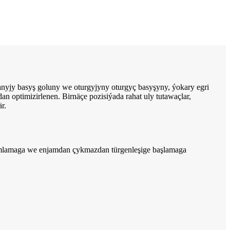
nyjy basyş goluny we oturgyjyny oturgyç basyşyny, ýokary egri
n optimizirlenen. Birnäçe pozisiýada rahat uly tutawaçlar,
r.
mamlamaga we enjamdan çykmazdan türgenleşige başlamaga