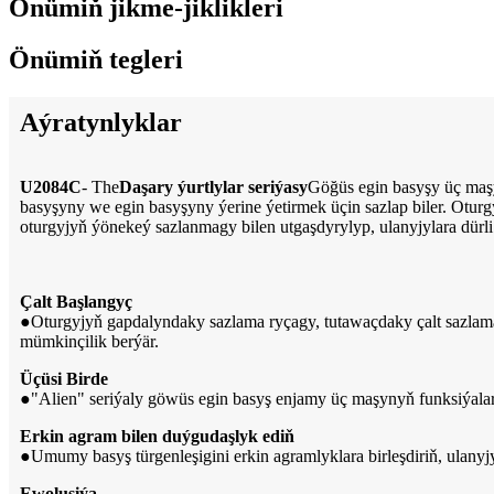
Önümiň jikme-jiklikleri
Önümiň tegleri
Aýratynlyklar
U2084C
- The
Daşary ýurtlylar seriýasy
Göğüs egin basyşy üç maşy
basyşyny we egin basyşyny ýerine ýetirmek üçin sazlap biler. Oturg
oturgyjyň ýönekeý sazlanmagy bilen utgaşdyrylyp, ulanyjylara dürli
Çalt Başlangyç
●
Oturgyjyň gapdalyndaky sazlama ryçagy, tutawaçdaky çalt sazlam
mümkinçilik berýär.
Üçüsi Birde
●
"Alien" seriýaly göwüs egin basyş enjamy üç maşynyň funksiýalar
Erkin agram bilen duýgudaşlyk ediň
●
Umumy basyş türgenleşigini erkin agramlyklara birleşdiriň, ulany
Ewolusiýa