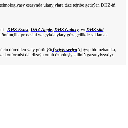
tehnologiýasy esasynda ulanyjylara täze tejribe getirýär. DHZ-iň
nli –
DHZ Evost
,
DHZ Apple
,
DHZ Galaxy
, we
DHZ stili
.
önümçilik prosesini we çykdajylary gözegçilikde saklamak
üçin döredilen ýaly görünýär
Ýyrtyjy seriýa
Ajaýyp biomehanika,
e konformist däl dizaýn onuň özboluşly stiliniň gazanylyşydyr.