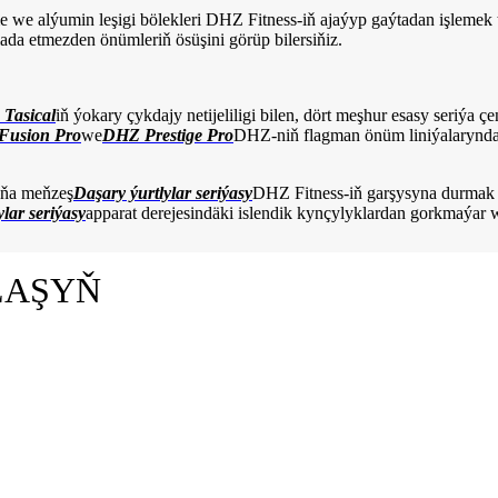
me we alýumin leşigi bölekleri DHZ Fitness-iň ajaýyp gaýtadan işlemek 
ada etmezden önümleriň ösüşini görüp bilersiňiz.
Tasical
iň ýokary çykdajy netijeliligi bilen, dört meşhur esasy seriýa çe
Fusion Pro
we
DHZ Prestige Pro
DHZ-niň flagman önüm liniýalarynda 
şuňa meňzeş
Daşary ýurtlylar seriýasy
DHZ Fitness-iň garşysyna durmak 
lar seriýasy
apparat derejesindäki islendik kynçylyklardan gorkmaýar w
LAŞYŇ