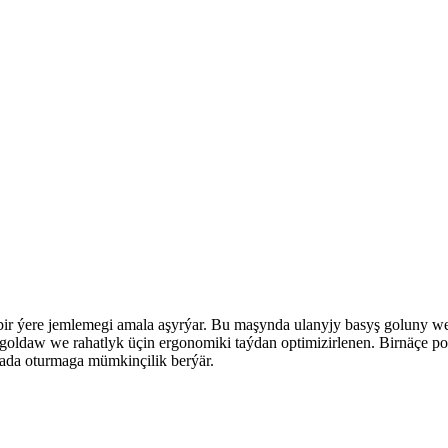
bir ýere jemlemegi amala aşyrýar. Bu maşynda ulanyjy basyş goluny w
 goldaw we rahatlyk üçin ergonomiki taýdan optimizirlenen. Birnäçe po
iýada oturmaga mümkinçilik berýär.