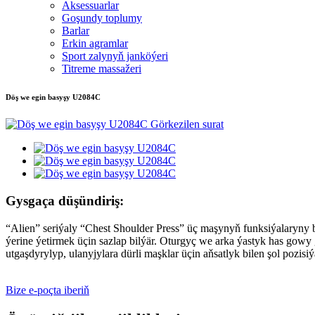
Aksessuarlar
Goşundy toplumy
Barlar
Erkin agramlar
Sport zalynyň janköýeri
Titreme massažeri
Döş we egin basyşy U2084C
Gysgaça düşündiriş:
“Alien” seriýaly “Chest Shoulder Press” üç maşynyň funksiýalaryny 
ýerine ýetirmek üçin sazlap bilýär. Oturgyç we arka ýastyk has gowy
utgaşdyrylyp, ulanyjylara dürli maşklar üçin aňsatlyk bilen şol pozis
Bize e-poçta iberiň