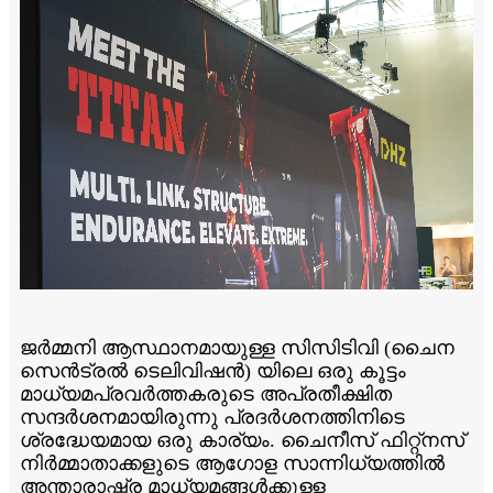
ജർമ്മനി ആസ്ഥാനമായുള്ള സിസിടിവി (ചൈന
സെൻട്രൽ ടെലിവിഷൻ) യിലെ ഒരു കൂട്ടം
മാധ്യമപ്രവർത്തകരുടെ അപ്രതീക്ഷിത
സന്ദർശനമായിരുന്നു പ്രദർശനത്തിനിടെ
ശ്രദ്ധേയമായ ഒരു കാര്യം. ചൈനീസ് ഫിറ്റ്നസ്
നിർമ്മാതാക്കളുടെ ആഗോള സാന്നിധ്യത്തിൽ
അന്താരാഷ്ട്ര മാധ്യമങ്ങൾക്കുള്ള