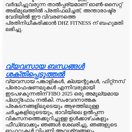
വർദ്ധിച്ചുവരുന്ന താൽപ്പര്യമാണ് ഓൺ-സൈറ്റ്
അഭിമുഖത്തിൽ പ്രതിഫലിച്ചത്, അന്താരാഷ്ട്ര
വേദിയിൽ ഈ വിവരണത്തെ
പ്രതിനിധീകരിക്കാൻ DHZ FITNESS ന് ബഹുമതി
ലഭിച്ചു.
വ്യവസായ ബന്ധങ്ങൾ
ശക്തിപ്പെടുത്തൽ
വ്യവസായ പങ്കാളികൾ, ക്ലയന്റുകൾ, ഫിറ്റ്നസ്
പ്രൊഫഷണലുകൾ എന്നിവരുമായി
ഇടപഴകുന്നതിന് FIBO 2025 ഒരു അമൂല്യമായ
പ്ലാറ്റ്‌ഫോം നൽകി. സംവേദനാത്മക
പ്രകടനങ്ങളിലൂടെയും ആഴത്തിലുള്ള
ചർച്ചകളിലൂടെയും, ഭാവിയിലെ ഉൽപ്പന്ന
വികസനത്തെക്കുറിച്ചുള്ള ഉൾക്കാഴ്ചകളും
ഫീഡ്‌ബാക്കും ഞങ്ങൾ ശേഖരിച്ചു, ഞങ്ങളുടെ
ഓഫറുകൾ വിപണി ആവശ്യങ്ങളും