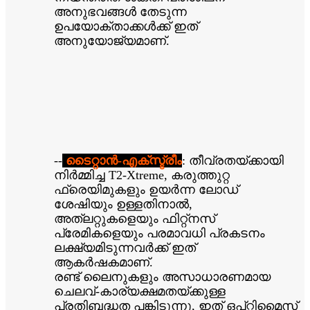
അനുഭവങ്ങൾ തേടുന്ന
ഉപയോക്താക്കൾക്ക് ഇത്
അനുയോജ്യമാണ്.
--
ടൈറ്റാൻ-എക്‌സ്ട്രീം
: തീവ്രതയ്ക്കായി
നിർമ്മിച്ച T2-Xtreme, കരുത്തുറ്റ
ഫ്രെയിമുകളും ഉയർന്ന ലോഡ്
ശേഷിയും ഉള്ളതിനാൽ,
അത്‌ലറ്റുകളെയും ഫിറ്റ്‌നസ്
പ്രേമികളെയും പരമാവധി പ്രകടനം
ലക്ഷ്യമിടുന്നവർക്ക് ഇത്
ആകർഷകമാണ്.
രണ്ട് ലൈനുകളും അസാധാരണമായ
ചെലവ്-കാര്യക്ഷമതയ്ക്കുള്ള
പ്രതിബദ്ധത പങ്കിടുന്നു, ഇത് ഒപ്റ്റിമൈസ്