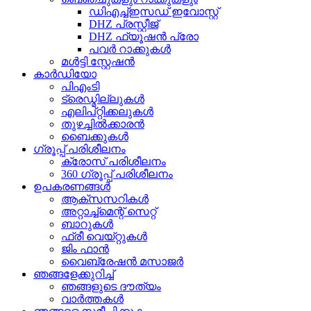
ഡിഎച്ച്ഇസഡ് ഇവോസ്റ്റ്
DHZ പ്രസ്റ്റീജ്
DHZ ഫ്യൂഷൻ പ്രോ
പവർ റാക്കുകൾ
മൾട്ടി സ്റ്റേഷൻ
കാർഡിയോ
പിഎംടി
ട്രെഡ്മില്ലുകൾ
എലിപ്റ്റിക്കലുകൾ
തുഴച്ചിൽക്കാരൻ
ബൈക്കുകൾ
ഗ്രൂപ്പ് പരിശീലനം
ക്രോസ് പരിശീലനം
360 ഗ്രൂപ്പ് പരിശീലനം
ഉപകരണങ്ങൾ
ആക്‌സസറികൾ
അറ്റാച്ച്മെന്റ് സെറ്റ്
ബാറുകൾ
ഫ്രീ വെയ്റ്റുകൾ
ജിം ഫാൻ
വൈബ്രേഷൻ മസാജർ
ഞങ്ങളേക്കുറിച്ച്
ഞങ്ങളുടെ ദൗത്യം
വാർത്തകൾ