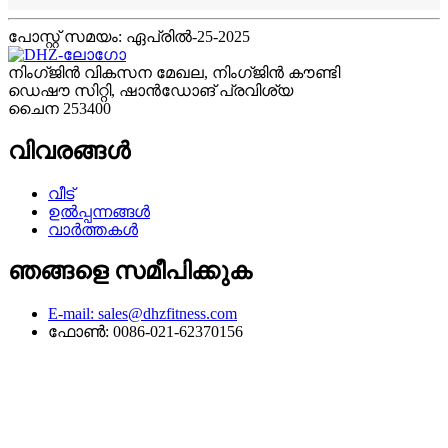
പോസ്റ്റ് സമയം: ഏപ്രിൽ-25-2025
നിംഗ്ജിൻ വികസന മേഖല, നിംഗ്ജിൻ കൗണ്ടി
ഡെഷൗ സിറ്റി, ഷാൻഡോങ് പ്രവിശ്യ
ചൈന 253400
വിവരങ്ങൾ
വീട്
ഉൽപ്പന്നങ്ങൾ
വാർത്തകൾ
ഞങ്ങളെ സമീപിക്കുക
E-mail: sales@dhzfitness.com
ഫോൺ: 0086-021-62370156