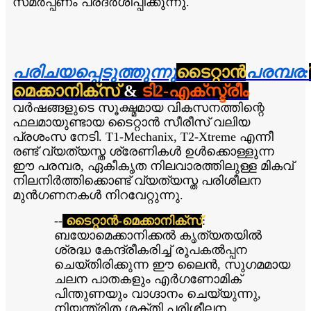
സമർപ്പണം പ്രദർശിപ്പിക്കുന്നു.
പരിചയപ്പെടുത്തുന്നു
ടൈറ്റാൻ
പരമ്പര:
മെക്കാനിക്സ്
&
ടി2-എക്‌സ്ട്രീം
വർഷങ്ങളുടെ സൂക്ഷ്മമായ വികസനത്തിന്റെ
ഫലമായുണ്ടായ ടൈറ്റാൻ സീരീസ് വലിയ
പ്രശംസ നേടി. T1-Mechanix, T2-Xtreme എന്നീ
രണ്ട് വ്യത്യസ്ത ശ്രേണികൾ ഉൾക്കൊള്ളുന്ന
ഈ പരമ്പര, ഏകീകൃത നിലവാരത്തിലുള്ള മികവ്
നിലനിർത്തിക്കൊണ്ട് വ്യത്യസ്ത പരിശീലന
മുൻഗണനകൾ നിറവേറ്റുന്നു.
--
ടൈറ്റാൻ-മെക്കാനിക്സ്
:
ബയോമെക്കാനിക്കൽ കൃത്യതയിൽ
ശ്രദ്ധ കേന്ദ്രീകരിച്ച് രൂപകൽപ്പന
ചെയ്‌തിരിക്കുന്ന ഈ ലൈൻ, സുഗമമായ
ചലന പാതകളും എർഗണോമിക്
പിന്തുണയും വാഗ്ദാനം ചെയ്യുന്നു,
നിയന്ത്രിത ശക്തി പരിശീലന