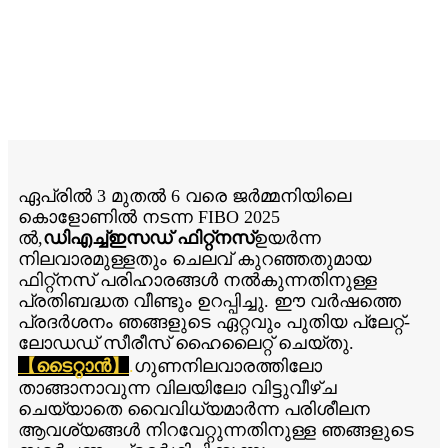
വ്യവസായ ബന്ധങ്ങൾ
ശക്തിപ്പെടുത്തൽ
മുന്നോട്ട് നോക്കുന്നു
ഏപ്രിൽ 3 മുതൽ 6 വരെ ജർമ്മനിയിലെ
കൊളോണിൽ നടന്ന FIBO 2025
ൽ,
ഡിഎച്ച്ഇസഡ് ഫിറ്റ്നസ്
ഉയർന്ന
നിലവാരമുള്ളതും ചെലവ് കുറഞ്ഞതുമായ
ഫിറ്റ്നസ് പരിഹാരങ്ങൾ നൽകുന്നതിനുള്ള
പ്രതിബദ്ധത വീണ്ടും ഉറപ്പിച്ചു. ഈ വർഷത്തെ
പ്രദർശനം ഞങ്ങളുടെ ഏറ്റവും പുതിയ പ്ലേറ്റ്-
ലോഡഡ് സീരീസ് ഹൈലൈറ്റ് ചെയ്തു.
【ടൈറ്റാൻ】
.
ഗുണനിലവാരത്തിലോ
താങ്ങാനാവുന്ന വിലയിലോ വിട്ടുവീഴ്ച
ചെയ്യാതെ വൈവിധ്യമാർന്ന പരിശീലന
ആവശ്യങ്ങൾ നിറവേറ്റുന്നതിനുള്ള ഞങ്ങളുടെ