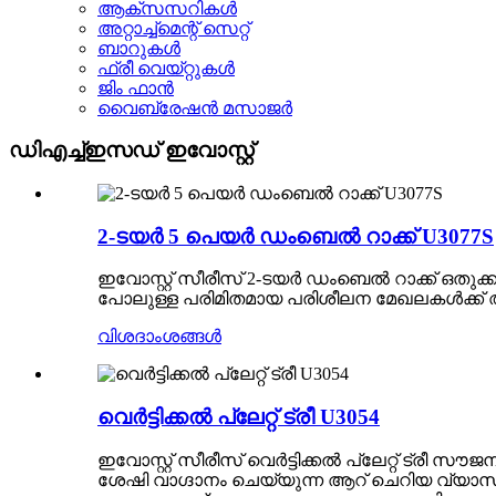
ആക്‌സസറികൾ
അറ്റാച്ച്മെന്റ് സെറ്റ്
ബാറുകൾ
ഫ്രീ വെയ്റ്റുകൾ
ജിം ഫാൻ
വൈബ്രേഷൻ മസാജർ
ഡിഎച്ച്ഇസഡ് ഇവോസ്റ്റ്
2-ടയർ 5 പെയർ ഡംബെൽ റാക്ക് U3077S
ഇവോസ്റ്റ് സീരീസ് 2-ടയർ ഡംബെൽ റാക്ക് ഒതുക
പോലുള്ള പരിമിതമായ പരിശീലന മേഖലകൾക്ക
വിശദാംശങ്ങൾ
വെർട്ടിക്കൽ പ്ലേറ്റ് ട്രീ U3054
ഇവോസ്റ്റ് സീരീസ് വെർട്ടിക്കൽ പ്ലേറ്റ് ട്ര
ശേഷി വാഗ്ദാനം ചെയ്യുന്ന ആറ് ചെറിയ വ്യാസമുള