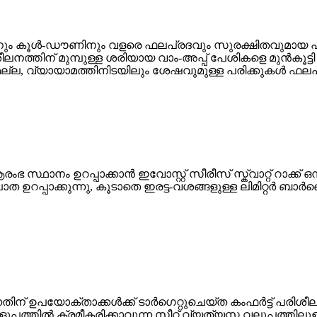
പിനും കൂൾ-ഡൗണിനും വളരെ ഫലപ്രദവും സുരക്ഷിതവുമായ പരിഹ
ശീലനത്തിന് മുമ്പുള്ള ശരിയായ വാം-അപ്പ് പേശികളെ മുൻകൂ
മല്ല, വ്യായാമത്തിനിടയിലും ശേഷവുമുള്ള പരിക്കുകൾ ഫല
ആരംഭ സ്ഥാനം ഉറപ്പാക്കാൻ ഇവോസ്റ്റ് സീരീസ് സ്ക്വാറ്റ് റാക്ക
പ്പാക്കുന്നു, കൂടാതെ ഇരട്ട-വശങ്ങളുള്ള ലിമിറ്റർ ബാർബെൽ 
 ഉപയോക്താക്കൾക്ക് ടാർഗെറ്റുചെയ്‌ത കംഫർട്ട് പരിശീലന
എളുപ്പത്തിൽ ക്രമീകരിക്കാവുന്ന സീറ്റ് വ്യത്യസ്ത വലുപ്പ