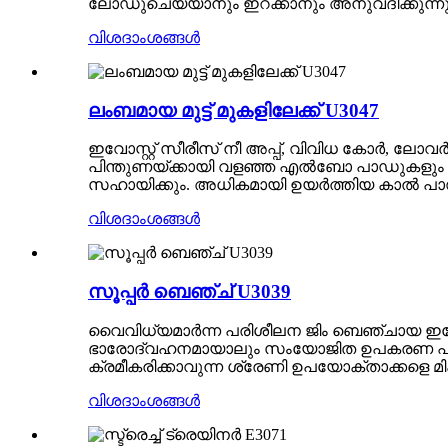
ലോഡുചെയ്യാനും ഇറക്കാനും അനുവദിക്കുന്നു
വിശദാംശങ്ങൾ
ലംബമായ മുട്ട് മുകളിലേക്ക് U3047
ഇവോസ്റ്റ് സീരീസ് നീ അപ്പ്, വിവിധ കോർ, ലോവ
പിന്തുണയ്‌ക്കായി വളഞ്ഞ എൽബോ പാഡുകളും ഹാ
സഹായിക്കും. അധികമായി ഉയർത്തിയ കാൽ പാഡു
വിശദാംശങ്ങൾ
സൂപ്പർ ബെഞ്ച് U3039
വൈവിധ്യമാർന്ന പരിശീലന ജിം ബെഞ്ചായ ഇവോസ
ഭാരോദ്വഹനമായാലും സംയോജിത ഉപകരണ പരിശീലന
ക്രമീകരിക്കാവുന്ന ശ്രേണി ഉപയോക്താക്കളെ മി
വിശദാംശങ്ങൾ