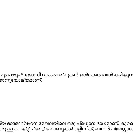
്കമുള്ളതും 5 ജോഡി ഡംബെല്ലുകൾ ഉൾക്കൊള്ളാൻ കഴിയുന്നത
് അനുയോജ്യമാണ്.
ീ സൗജന്യ ഭാരോദ്വഹന മേഖലയിലെ ഒരു പ്രധാന ഭാഗമാണ്. കുറ
്ള വെയ്റ്റ് പ്ലേറ്റ് ഹോണുകൾ ഒളിമ്പിക്, ബമ്പർ പ്ലേറ്റുക