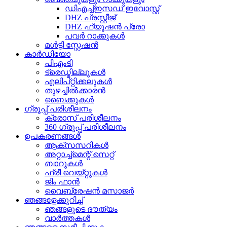
ഡിഎച്ച്ഇസഡ് ഇവോസ്റ്റ്
DHZ പ്രസ്റ്റീജ്
DHZ ഫ്യൂഷൻ പ്രോ
പവർ റാക്കുകൾ
മൾട്ടി സ്റ്റേഷൻ
കാർഡിയോ
പിഎംടി
ട്രെഡ്മില്ലുകൾ
എലിപ്റ്റിക്കലുകൾ
തുഴച്ചിൽക്കാരൻ
ബൈക്കുകൾ
ഗ്രൂപ്പ് പരിശീലനം
ക്രോസ് പരിശീലനം
360 ഗ്രൂപ്പ് പരിശീലനം
ഉപകരണങ്ങൾ
ആക്‌സസറികൾ
അറ്റാച്ച്മെന്റ് സെറ്റ്
ബാറുകൾ
ഫ്രീ വെയ്റ്റുകൾ
ജിം ഫാൻ
വൈബ്രേഷൻ മസാജർ
ഞങ്ങളേക്കുറിച്ച്
ഞങ്ങളുടെ ദൗത്യം
വാർത്തകൾ