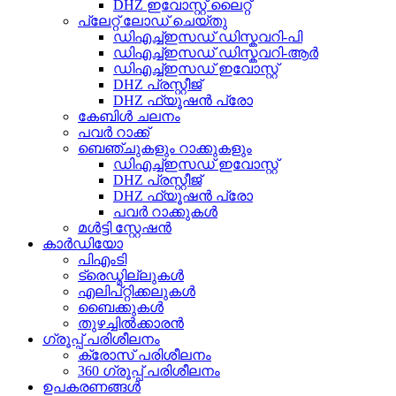
DHZ ഇവോസ്റ്റ് ലൈറ്റ്
പ്ലേറ്റ് ലോഡ് ചെയ്തു
ഡിഎച്ച്ഇസഡ് ഡിസ്കവറി-പി
ഡിഎച്ച്ഇസഡ് ഡിസ്കവറി-ആർ
ഡിഎച്ച്ഇസഡ് ഇവോസ്റ്റ്
DHZ പ്രസ്റ്റീജ്
DHZ ഫ്യൂഷൻ പ്രോ
കേബിൾ ചലനം
പവർ റാക്ക്
ബെഞ്ചുകളും റാക്കുകളും
ഡിഎച്ച്ഇസഡ് ഇവോസ്റ്റ്
DHZ പ്രസ്റ്റീജ്
DHZ ഫ്യൂഷൻ പ്രോ
പവർ റാക്കുകൾ
മൾട്ടി സ്റ്റേഷൻ
കാർഡിയോ
പിഎംടി
ട്രെഡ്മില്ലുകൾ
എലിപ്റ്റിക്കലുകൾ
ബൈക്കുകൾ
തുഴച്ചിൽക്കാരൻ
ഗ്രൂപ്പ് പരിശീലനം
ക്രോസ് പരിശീലനം
360 ഗ്രൂപ്പ് പരിശീലനം
ഉപകരണങ്ങൾ