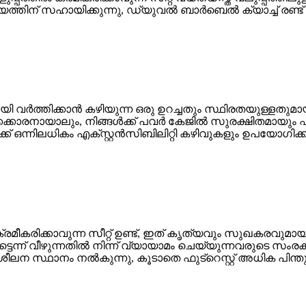
ത്തിന് സഹായിക്കുന്നു, ഡ്യുവൽ ബാർബെൽ ക്യാച്ച് രണ്ട
 വർത്തിക്കാൻ കഴിയുന്ന ഒരു ഉറച്ചതും സ്ഥിരതയുള്ളതുമ
ക്കക്കാരനായാലും, നിങ്ങൾക്ക് പവർ കേജിൽ സുരക്ഷിതമായു
ക്ക് ഒന്നിലധികം എക്സ്റ്റൻസിബിലിറ്റി കഴിവുകളും ഉപയോഗി
 ക്രമീകരിക്കാവുന്ന സീറ്റ് ഉണ്ട്, ഇത് കൃത്യവും സുഖകരവ
ടെന്ന് വീഴുന്നതിൽ നിന്ന് വ്യായാമം ചെയ്യുന്നവരുടെ സംര
ീലന സ്ഥാനം നൽകുന്നു, കൂടാതെ ഫുട്‌റെസ്റ്റ് അധിക പിന്