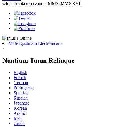
©Iura omnia reservantur. MMX-MMXXVI.
Mitte Epistulam Electronicam
x
Nuntium Tuum Relinque
English
French
German
Portuguese
Spanish
Russian
Japanese
Korean
Arabic
Irish
Greek