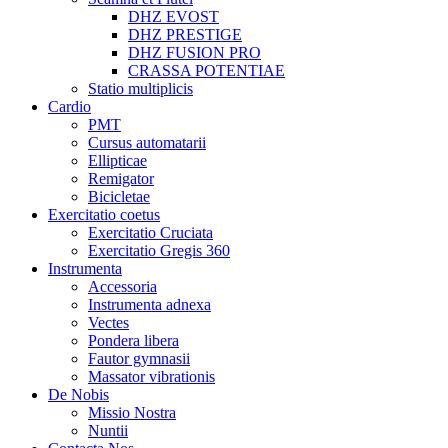
DHZ EVOST
DHZ PRESTIGE
DHZ FUSION PRO
CRASSA POTENTIAE
Statio multiplicis
Cardio
PMT
Cursus automatarii
Ellipticae
Remigator
Bicicletae
Exercitatio coetus
Exercitatio Cruciata
Exercitatio Gregis 360
Instrumenta
Accessoria
Instrumenta adnexa
Vectes
Pondera libera
Fautor gymnasii
Massator vibrationis
De Nobis
Missio Nostra
Nuntii