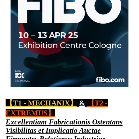
【T1 - MECHANIX】
&
【T2 -
EXTREMUS】
Excellentiam Fabricationis Ostentans
Visibilitas et Implicatio Auctae
Firmantes Relationes Industriae