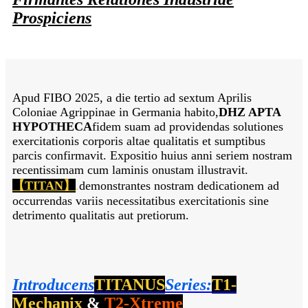
Prospiciens
Apud FIBO 2025, a die tertio ad sextum Aprilis
Coloniae Agrippinae in Germania habito,
DHZ APTA
HYPOTHECA
fidem suam ad providendas solutiones
exercitationis corporis altae qualitatis et sumptibus
parcis confirmavit. Expositio huius anni seriem nostram
recentissimam cum laminis onustam illustravit.
【TITAN】
.
demonstrantes nostram dedicationem ad
occurrendas variis necessitatibus exercitationis sine
detrimento qualitatis aut pretiorum.
Introducens
TITANUS
Series:
T1-
Mechanix
&
T2-Xtreme