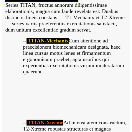
Series TITAN, fructus annorum diligentissimae
elaborationis, magna cum laude revelata est. Duabus
distinctis lineis constans — T1-Mechanix et T2-Xtreme
— series variis praeferentiis exercitationis satisfacit,
dum unitum excellentiae gradum servat.
--
TITAN-Mechanix
Cum attentione ad
praecisionem biomechanicam designata, haec
linea cursus motus lenes et firmamentum
ergonomicum praebet, apta usoribus qui
experientias exercitationis virium moderatarum
quaerunt.
--
TITAN-Xtreme
Ad intensitatem constructum,
T2-Xtreme robustas structuras et magnas