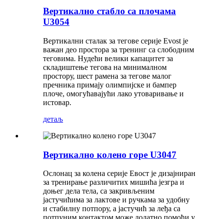
Вертикално стабло са плочама
U3054
Вертикални сталак за тегове серије Evost је
важан део простора за тренинг са слободним
теговима. Нудећи велики капацитет за
складиштење тегова на минималном
простору, шест рамена за тегове малог
пречника примају олимпијске и бампер
плоче, омогућавајући лако утоваривање и
истовар.
детаљ
Вертикално колено горе U3047
Ослонац за колена серије Евост је дизајниран
за тренирање различитих мишића језгра и
доњег дела тела, са закривљеним
јастучићима за лактове и ручкама за удобну
и стабилну потпору, а јастучић за леђа са
потпуним контактом може додатно помоћи у