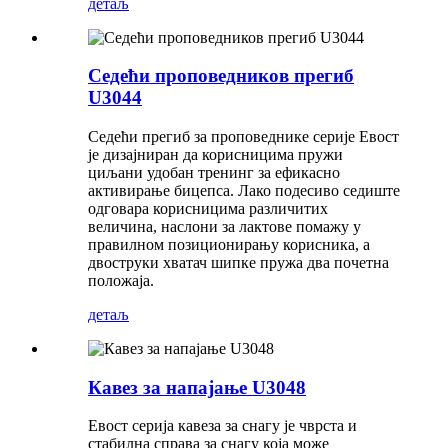
детаљ
Седећи проповедников прегиб
U3044
Седећи прегиб за проповеднике серије Евост
је дизајниран да корисницима пружи
циљани удобан тренинг за ефикасно
активирање бицепса. Лако подесиво седиште
одговара корисницима различитих
величина, наслони за лактове помажу у
правилном позиционирању корисника, а
двоструки хватач шипке пружа два почетна
положаја.
детаљ
Кавез за напајање U3048
Евост серија кавеза за снагу је чврста и
стабилна справа за снагу која може