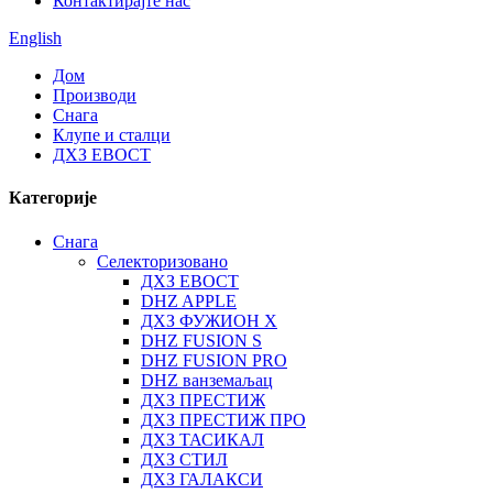
Контактирајте нас
English
Дом
Производи
Снага
Клупе и сталци
ДХЗ ЕВОСТ
Категорије
Снага
Селекторизовано
ДХЗ ЕВОСТ
DHZ APPLE
ДХЗ ФУЖИОН Х
DHZ FUSION S
DHZ FUSION PRO
DHZ ванземаљац
ДХЗ ПРЕСТИЖ
ДХЗ ПРЕСТИЖ ПРО
ДХЗ ТАСИКАЛ
ДХЗ СТИЛ
ДХЗ ГАЛАКСИ