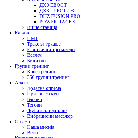
ДХЗ ЕВОСТ
ДХЗ ПРЕСТИЖ
DHZ FUSION PRO
POWER RACKS
Више станица
Кардио
ПМТ
Траке за трчање
Елиптични тренажери
Веслач
Бицикли
Групни тренинг
Крос тренинг
360 групни тренинг
Алати
Додатна опрема
Прилог је скуп
Барови
Тегови
Љубитељ теретане
Вибрациони масажер
О нама
Наша мисија
Вести