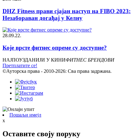
DHZ Fitness прави сјајан наступ на FIBO 2023:
Незабораван догађај у Келну
28.09.22.
Које врсте фитнес опреме су доступне?
НАЈПОУЗДАНИЈИ У КИНИ
ФИТНЕС БРЕНДОВИ
Претплатите се!
©Ауторска права - 2010-2026: Сва права задржана.
Пошаљи имејл
x
Оставите своју поруку