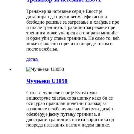
Тренажер за истезање серије Евост је
дизајниран да пружи веома ефикасно и
безбедно решење за загревање и хлађење пре
и после тренинга. Правилно загревање пре
тренинга може унапред активирати мишиће
и брже ући у стање тренинга. Не само то, већ
може ефикасно спречити повреде током и
после вежбања.
детаљ
Чучњеви U3050
Стол за чучњеве серије Evost нуди
вишеструке хватаљке за шипку како би се
осигурао правилан почетни положај за
различите вежбе чучњева. Нагнути дизајн
обезбеђује јасну путању тренинга, а
двострани граничник штити корисника од
повреда изазваних наглим падом шипке.