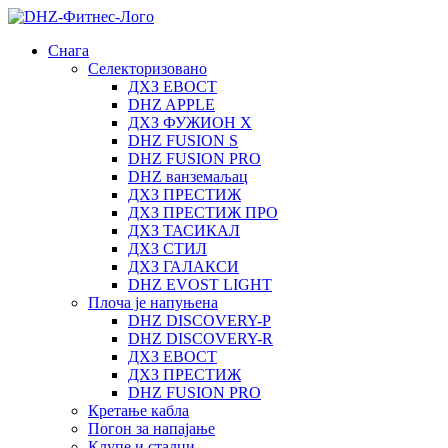
Снага
Селекторизовано
ДХЗ ЕВОСТ
DHZ APPLE
ДХЗ ФУЖИОН Х
DHZ FUSION S
DHZ FUSION PRO
DHZ ванземаљац
ДХЗ ПРЕСТИЖ
ДХЗ ПРЕСТИЖ ПРО
ДХЗ ТАСИКАЛ
ДХЗ СТИЛ
ДХЗ ГАЛАКСИ
DHZ EVOST LIGHT
Плоча је напуњена
DHZ DISCOVERY-P
DHZ DISCOVERY-R
ДХЗ ЕВОСТ
ДХЗ ПРЕСТИЖ
DHZ FUSION PRO
Кретање кабла
Погон за напајање
Клупе и сталци