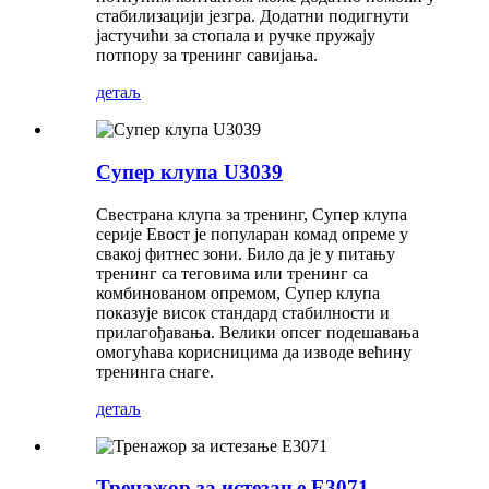
стабилизацији језгра. Додатни подигнути
јастучићи за стопала и ручке пружају
потпору за тренинг савијања.
детаљ
Супер клупа U3039
Свестрана клупа за тренинг, Супер клупа
серије Евост је популаран комад опреме у
свакој фитнес зони. Било да је у питању
тренинг са теговима или тренинг са
комбинованом опремом, Супер клупа
показује висок стандард стабилности и
прилагођавања. Велики опсег подешавања
омогућава корисницима да изводе већину
тренинга снаге.
детаљ
Тренажор за истезање E3071