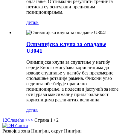
одлагање. Оптимални резултати тренинга
потиска су осигурани прецизним
позиционирањем.
детаљ
Олимпијска клупа за опадање
U3041
Олимпијска клупа за спуштање у нагибу
серије Евост омогућава корисницима да
изводе спуштање у нагибу без прекомерне
спољашње ротације рамена. Фиксни угао
седишта обезбеђује правилно
позиционирање, а подесиви јастучић за ноге
осигурава максималну прилагодљивост
корисницима различитих величина.
детаљ
1
2
Следеће >
>>
Страна 1 / 2
Развојна зона Нингјин, округ Нингјин