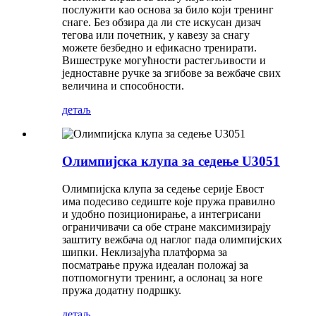
послужити као основа за било који тренинг
снаге. Без обзира да ли сте искусан дизач
тегова или почетник, у кавезу за снагу
можете безбедно и ефикасно тренирати.
Вишеструке могућности растегљивости и
једноставне ручке за згибове за вежбаче свих
величина и способности.
детаљ
Олимпијска клупа за седење U3051
Олимпијска клупа за седење серије Евост
има подесиво седиште које пружа правилно
и удобно позиционирање, а интегрисани
ограничивачи са обе стране максимизирају
заштиту вежбача од наглог пада олимпијских
шипки. Неклизајућа платформа за
посматрање пружа идеалан положај за
потпомогнути тренинг, а ослонац за ноге
пружа додатну подршку.
детаљ