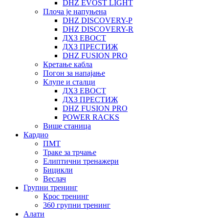
DHZ EVOST LIGHT
Плоча је напуњена
DHZ DISCOVERY-P
DHZ DISCOVERY-R
ДХЗ ЕВОСТ
ДХЗ ПРЕСТИЖ
DHZ FUSION PRO
Кретање кабла
Погон за напајање
Клупе и сталци
ДХЗ ЕВОСТ
ДХЗ ПРЕСТИЖ
DHZ FUSION PRO
POWER RACKS
Више станица
Кардио
ПМТ
Траке за трчање
Елиптични тренажери
Бицикли
Веслач
Групни тренинг
Крос тренинг
360 групни тренинг
Алати