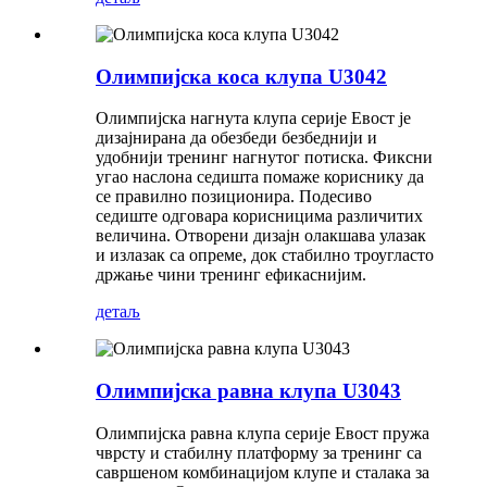
Олимпијска коса клупа U3042
Олимпијска нагнута клупа серије Евост је
дизајнирана да обезбеди безбеднији и
удобнији тренинг нагнутог потиска. Фиксни
угао наслона седишта помаже кориснику да
се правилно позиционира. Подесиво
седиште одговара корисницима различитих
величина. Отворени дизајн олакшава улазак
и излазак са опреме, док стабилно троугласто
држање чини тренинг ефикаснијим.
детаљ
Олимпијска равна клупа U3043
Олимпијска равна клупа серије Евост пружа
чврсту и стабилну платформу за тренинг са
савршеном комбинацијом клупе и сталака за