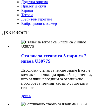
Додатна опрема
Прилог је скуп
Барови
Тегови
Љубитељ теретане
Вибрациони масажер
ДХЗ ЕВОСТ
Сталак за тегове са 5 пари са 2
нивоа U3077S
Двослојни сталак за тегове серије Evost је
компактан и може да прими 5 пари тегова,
што га чини погодним за ограничене
просторе за тренинг као што су хотели и
станови.
детаљ