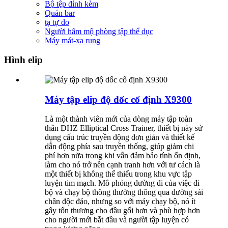
Bộ tệp đính kèm
Quán bar
tạ tự do
Người hâm mộ phòng tập thể dục
Máy mát-xa rung
Hình elip
Máy tập elip độ dốc cố định X9300
Là một thành viên mới của dòng máy tập toàn
thân DHZ Elliptical Cross Trainer, thiết bị này sử
dụng cấu trúc truyền động đơn giản và thiết kế
dẫn động phía sau truyền thống, giúp giảm chi
phí hơn nữa trong khi vẫn đảm bảo tính ổn định,
làm cho nó trở nên cạnh tranh hơn với tư cách là
một thiết bị không thể thiếu trong khu vực tập
luyện tim mạch. Mô phỏng đường đi của việc đi
bộ và chạy bộ thông thường thông qua đường sải
chân độc đáo, nhưng so với máy chạy bộ, nó ít
gây tổn thương cho đầu gối hơn và phù hợp hơn
cho người mới bắt đầu và người tập luyện có