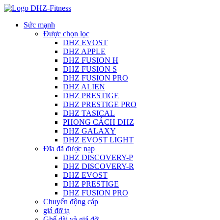
Sức mạnh
Được chọn lọc
DHZ EVOST
DHZ APPLE
DHZ FUSION H
DHZ FUSION S
DHZ FUSION PRO
DHZ ALIEN
DHZ PRESTIGE
DHZ PRESTIGE PRO
DHZ TASICAL
PHONG CÁCH DHZ
DHZ GALAXY
DHZ EVOST LIGHT
Đĩa đã được nạp
DHZ DISCOVERY-P
DHZ DISCOVERY-R
DHZ EVOST
DHZ PRESTIGE
DHZ FUSION PRO
Chuyển động cáp
giá đỡ tạ
Ghế dài và giá đỡ