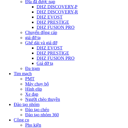
Đĩa đã được nạp
DHZ DISCOVERY-P
DHZ DISCOVERY-R
DHZ EVOST
DHZ PRESTIGE
DHZ FUSION PRO
Chuyển động cáp
giá đỡ tạ
Ghế dài và giá đỡ
DHZ EVOST
DHZ PRESTIGE
DHZ FUSION PRO
Giá đỡ tạ
Đa trạm
Tim mạch
PMT
Máy chạy bộ
Hình elip
Xe đạp
Người chèo thuyền
Đào tạo nhóm
Đào tạo chéo
Đào tạo nhóm 360
Công cụ
Phụ kiện