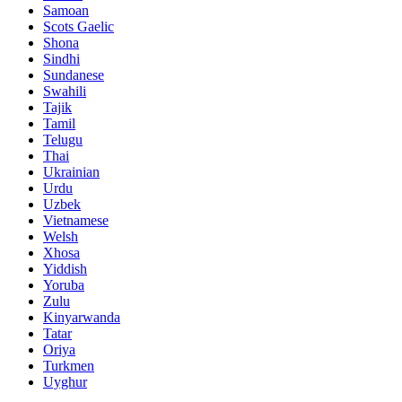
Samoan
Scots Gaelic
Shona
Sindhi
Sundanese
Swahili
Tajik
Tamil
Telugu
Thai
Ukrainian
Urdu
Uzbek
Vietnamese
Welsh
Xhosa
Yiddish
Yoruba
Zulu
Kinyarwanda
Tatar
Oriya
Turkmen
Uyghur