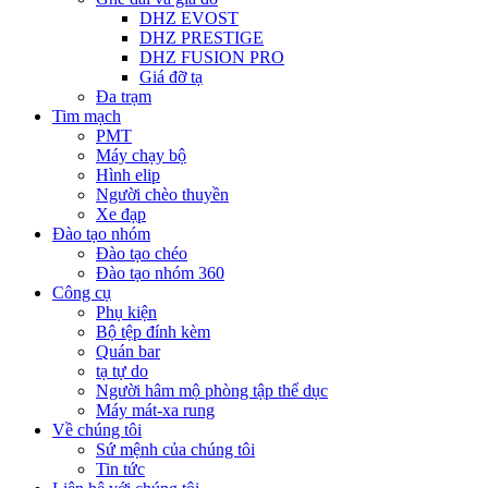
DHZ EVOST
DHZ PRESTIGE
DHZ FUSION PRO
Giá đỡ tạ
Đa trạm
Tim mạch
PMT
Máy chạy bộ
Hình elip
Người chèo thuyền
Xe đạp
Đào tạo nhóm
Đào tạo chéo
Đào tạo nhóm 360
Công cụ
Phụ kiện
Bộ tệp đính kèm
Quán bar
tạ tự do
Người hâm mộ phòng tập thể dục
Máy mát-xa rung
Về chúng tôi
Sứ mệnh của chúng tôi
Tin tức