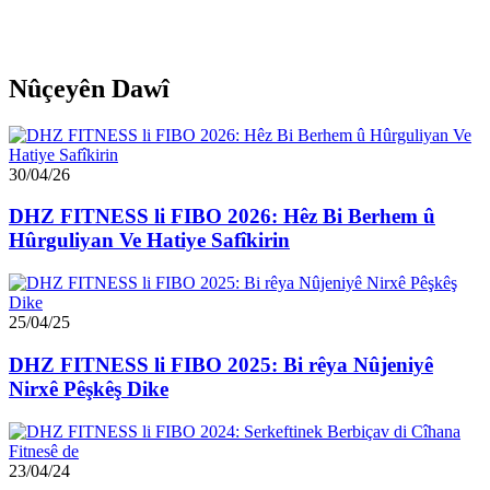
Nûçeyên Dawî
30/04/26
DHZ FITNESS li FIBO 2026: Hêz Bi Berhem û
Hûrguliyan Ve Hatiye Safîkirin
25/04/25
DHZ FITNESS li FIBO 2025: Bi rêya Nûjeniyê
Nirxê Pêşkêş Dike
23/04/24