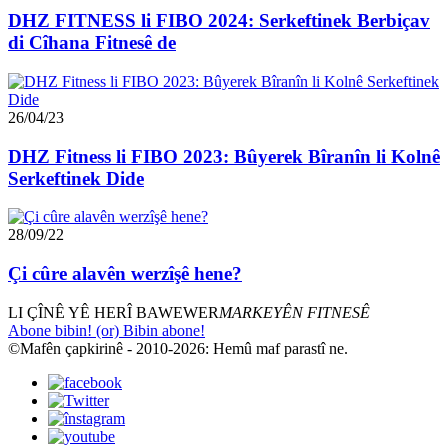
DHZ FITNESS li FIBO 2024: Serkeftinek Berbiçav
di Cîhana Fitnesê de
26/04/23
DHZ Fitness li FIBO 2023: Bûyerek Bîranîn li Kolnê
Serkeftinek Dide
28/09/22
Çi cûre alavên werzîşê hene?
LI ÇÎNÊ YÊ HERÎ BAWEWER
MARKEYÊN FITNESÊ
Abone bibin! (or) Bibin abone!
©Mafên çapkirinê - 2010-2026: Hemû maf parastî ne.