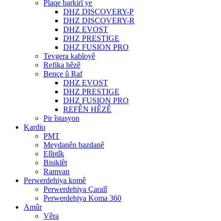
Plaqe barkirî ye
DHZ DISCOVERY-P
DHZ DISCOVERY-R
DHZ EVOST
DHZ PRESTIGE
DHZ FUSION PRO
Tevgera kabloyê
Refika hêzê
Bençe û Raf
DHZ EVOST
DHZ PRESTIGE
DHZ FUSION PRO
REFÊN HÊZÊ
Pir îstasyon
Kardio
PMT
Meydanên bazdanê
Elîptîk
Bisiklêt
Ramvan
Perwerdehiya komê
Perwerdehiya Çaralî
Perwerdehiya Koma 360
Amûr
Vêra