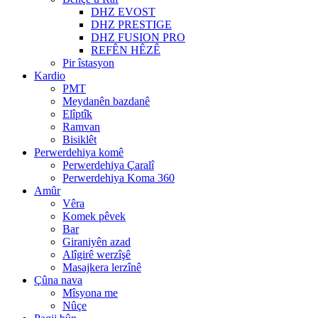
DHZ EVOST
DHZ PRESTIGE
DHZ FUSION PRO
REFÊN HÊZÊ
Pir îstasyon
Kardio
PMT
Meydanên bazdanê
Elîptîk
Ramvan
Bisiklêt
Perwerdehiya komê
Perwerdehiya Çaralî
Perwerdehiya Koma 360
Amûr
Vêra
Komek pêvek
Bar
Giraniyên azad
Alîgirê werzîşê
Masajkera lerzînê
Çûna nava
Mîsyona me
Nûçe