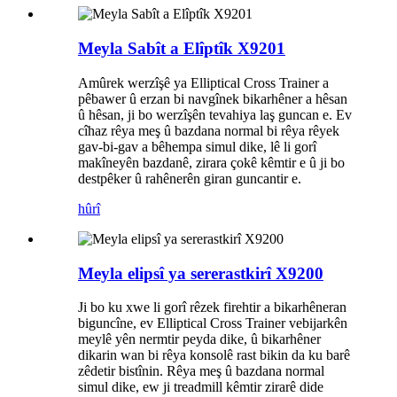
Meyla Sabît a Elîptîk X9201
Amûrek werzîşê ya Elliptical Cross Trainer a
pêbawer û erzan bi navgînek bikarhêner a hêsan
û hêsan, ji bo werzîşên tevahiya laş guncan e. Ev
cîhaz rêya meş û bazdana normal bi rêya rêyek
gav-bi-gav a bêhempa simul dike, lê li gorî
makîneyên bazdanê, zirara çokê kêmtir e û ji bo
destpêker û rahênerên giran guncantir e.
hûrî
Meyla elipsî ya sererastkirî X9200
Ji bo ku xwe li gorî rêzek firehtir a bikarhêneran
biguncîne, ev Elliptical Cross Trainer vebijarkên
meylê yên nermtir peyda dike, û bikarhêner
dikarin wan bi rêya konsolê rast bikin da ku barê
zêdetir bistînin. Rêya meş û bazdana normal
simul dike, ew ji treadmill kêmtir zirarê dide