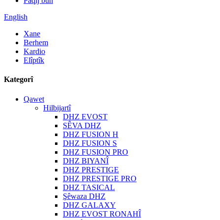
Paqij bûn
English
Xane
Berhem
Kardio
Elîptîk
Kategorî
Qawet
Hilbijartî
DHZ EVOST
SÊVA DHZ
DHZ FUSION H
DHZ FUSION S
DHZ FUSION PRO
DHZ BIYANÎ
DHZ PRESTIGE
DHZ PRESTIGE PRO
DHZ TASICAL
Şêwaza DHZ
DHZ GALAXY
DHZ EVOST RONAHÎ