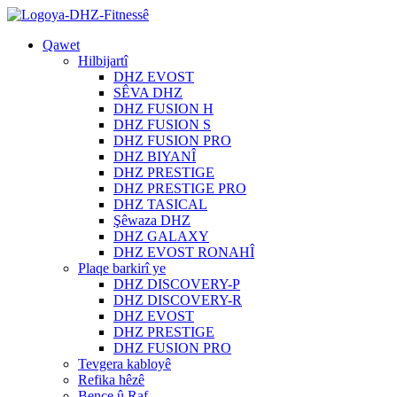
Qawet
Hilbijartî
DHZ EVOST
SÊVA DHZ
DHZ FUSION H
DHZ FUSION S
DHZ FUSION PRO
DHZ BIYANÎ
DHZ PRESTIGE
DHZ PRESTIGE PRO
DHZ TASICAL
Şêwaza DHZ
DHZ GALAXY
DHZ EVOST RONAHÎ
Plaqe barkirî ye
DHZ DISCOVERY-P
DHZ DISCOVERY-R
DHZ EVOST
DHZ PRESTIGE
DHZ FUSION PRO
Tevgera kabloyê
Refika hêzê
Bençe û Raf