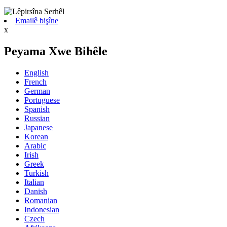
Emailê bişîne
x
Peyama Xwe Bihêle
English
French
German
Portuguese
Spanish
Russian
Japanese
Korean
Arabic
Irish
Greek
Turkish
Italian
Danish
Romanian
Indonesian
Czech