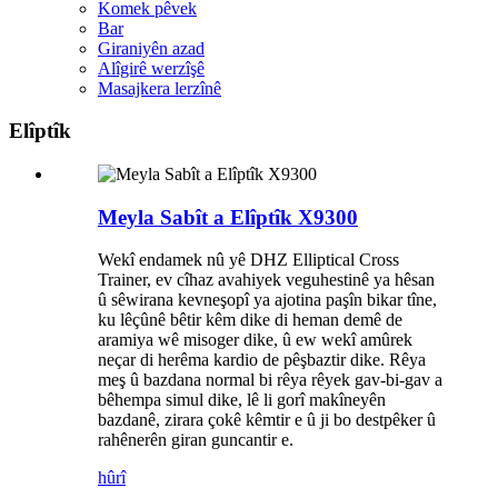
Komek pêvek
Bar
Giraniyên azad
Alîgirê werzîşê
Masajkera lerzînê
Elîptîk
Meyla Sabît a Elîptîk X9300
Wekî endamek nû yê DHZ Elliptical Cross
Trainer, ev cîhaz avahiyek veguhestinê ya hêsan
û sêwirana kevneşopî ya ajotina paşîn bikar tîne,
ku lêçûnê bêtir kêm dike di heman demê de
aramiya wê misoger dike, û ew wekî amûrek
neçar di herêma kardio de pêşbaztir dike. Rêya
meş û bazdana normal bi rêya rêyek gav-bi-gav a
bêhempa simul dike, lê li gorî makîneyên
bazdanê, zirara çokê kêmtir e û ji bo destpêker û
rahênerên giran guncantir e.
hûrî