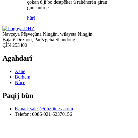
çokan û ji bo destpêker û rahênerên giran
guncantir e.
hûrî
Navçeya Pêşveçûna Ningjin, wîlayeta Ningjin
Bajarê Dezhou, Parêzgeha Shandong
ÇÎN 253400
Agahdarî
Xane
Berhem
Nûçe
Paqij bûn
E-mail: sales@dhzfitness.com
Telefon: 0086-021-62370156