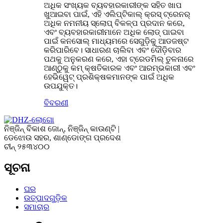
ଅଧିକ ସଂଖ୍ୟକ ବ୍ୟବହାରକାରୀଙ୍କ ସହିତ ଖାପ
ଖୁଆଇବା ପାଇଁ, ଏହି ଏଲିପ୍ଟିକାଲ୍ କ୍ରସ୍ ଟ୍ରେନର୍
ଅଧିକ ନମନୀୟ ସ୍ଲୋପ୍ ବିକଳ୍ପ ପ୍ରଦାନ କରେ,
ଏବଂ ବ୍ୟବହାରକାରୀମାନେ ଅଧିକ ଲୋଡ୍ ପାଇବା
ପାଇଁ କନସୋଲ୍ ମାଧ୍ୟମରେ ସେଗୁଡ଼ିକୁ ଆଡଜଷ୍ଟ
କରିପାରିବେ। ସାଧାରଣ ଚାଲିବା ଏବଂ ଦୌଡ଼ିବାର
ପଥକୁ ଅନୁକରଣ କରେ, ଏହା ଟ୍ରେଡମିଲ୍ ତୁଳନାରେ
ଆଣ୍ଠୁକୁ କମ୍ କ୍ଷତିକାରକ ଏବଂ ଆରମ୍ଭକାରୀ ଏବଂ
ହେଭିୱେଟ୍ ପ୍ରଶିକ୍ଷକମାନଙ୍କ ପାଇଁ ଅଧିକ
ଉପଯୁକ୍ତ।
ବିବରଣୀ
ନିଞ୍ଜିନ୍ ବିକାଶ ଜୋନ୍, ନିଞ୍ଜିନ୍ କାଉଣ୍ଟି |
ଡେଝୋଉ ସହର, ଶାଣ୍ଡୋଙ୍ଗ ପ୍ରଦେଶ
ଚୀନ୍ ୨୫୩୪୦୦
ସୂଚନା
ଘର
ଉତ୍ପାଦଗୁଡ଼ିକ
ସମାଚାର