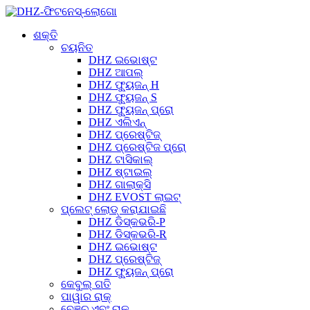
ଶକ୍ତି
ଚୟନିତ
DHZ ଇଭୋଷ୍ଟ
DHZ ଆପଲ୍
DHZ ଫ୍ୟୁଜନ୍ H
DHZ ଫ୍ୟୁଜନ୍ S
DHZ ଫ୍ୟୁଜନ୍ ପ୍ରୋ
DHZ ଏଲିଏନ୍
DHZ ପ୍ରେଷ୍ଟିଜ୍
DHZ ପ୍ରେଷ୍ଟିଜ ପ୍ରୋ
DHZ ଟାସିକାଲ୍
DHZ ଷ୍ଟାଇଲ୍
DHZ ଗାଲାକ୍ସି
DHZ EVOST ଲାଇଟ୍
ପ୍ଲେଟ୍ ଲୋଡ୍ କରାଯାଇଛି
DHZ ଡିସ୍କଭରି-P
DHZ ଡିସ୍କଭରି-R
DHZ ଇଭୋଷ୍ଟ
DHZ ପ୍ରେଷ୍ଟିଜ୍
DHZ ଫ୍ୟୁଜନ୍ ପ୍ରୋ
କେବୁଲ୍ ଗତି
ପାୱାର ରାକ୍
ବେଞ୍ଚ ଏବଂ ରାକ୍