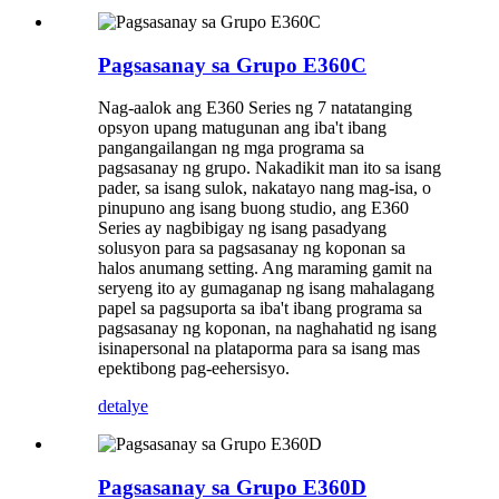
Pagsasanay sa Grupo E360C
Nag-aalok ang E360 Series ng 7 natatanging
opsyon upang matugunan ang iba't ibang
pangangailangan ng mga programa sa
pagsasanay ng grupo. Nakadikit man ito sa isang
pader, sa isang sulok, nakatayo nang mag-isa, o
pinupuno ang isang buong studio, ang E360
Series ay nagbibigay ng isang pasadyang
solusyon para sa pagsasanay ng koponan sa
halos anumang setting. Ang maraming gamit na
seryeng ito ay gumaganap ng isang mahalagang
papel sa pagsuporta sa iba't ibang programa sa
pagsasanay ng koponan, na naghahatid ng isang
isinapersonal na plataporma para sa isang mas
epektibong pag-eehersisyo.
detalye
Pagsasanay sa Grupo E360D