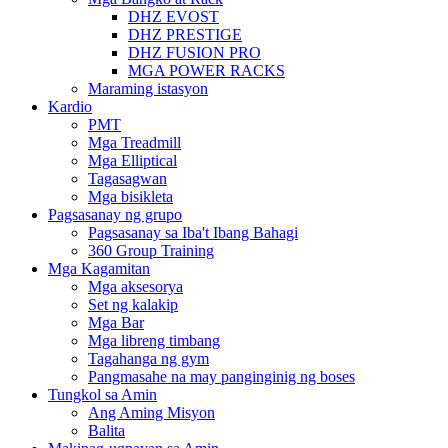
DHZ EVOST
DHZ PRESTIGE
DHZ FUSION PRO
MGA POWER RACKS
Maraming istasyon
Kardio
PMT
Mga Treadmill
Mga Elliptical
Tagasagwan
Mga bisikleta
Pagsasanay ng grupo
Pagsasanay sa Iba't Ibang Bahagi
360 Group Training
Mga Kagamitan
Mga aksesorya
Set ng kalakip
Mga Bar
Mga libreng timbang
Tagahanga ng gym
Pangmasahe na may panginginig ng boses
Tungkol sa Amin
Ang Aming Misyon
Balita