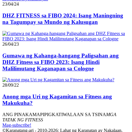
23/04/24
DHZ FITNESS sa FIBO 2024: Isang Maningning
na Tagumpay sa Mundo ng Kalusugan
26/04/23
Gumawa ng Kahanga-hangang Paligsahan ang
DHZ Fitness sa FIBO 2023: Isang Hindi
Malilimutang Kaganapan sa Cologne
28/09/22
Anong mga Uri ng Kagamitan sa Fitness ang
Makukuha?
ANG PINAKAMAPIPIGKATIWALAAN SA TSINA
MGA
TATAK NG FITNESS
Mag-subscribe!
©Karapatang-ari - 2010-2026: Lahat ng Karapatan ay Nakalaan.