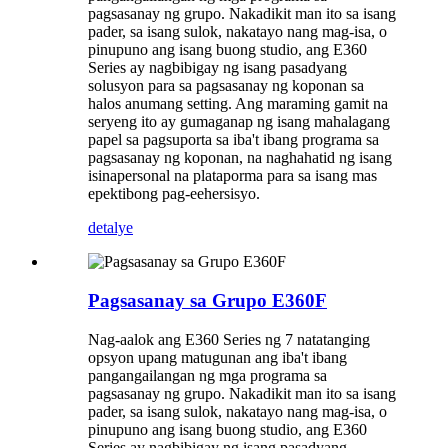
pagsasanay ng grupo. Nakadikit man ito sa isang
pader, sa isang sulok, nakatayo nang mag-isa, o
pinupuno ang isang buong studio, ang E360
Series ay nagbibigay ng isang pasadyang
solusyon para sa pagsasanay ng koponan sa
halos anumang setting. Ang maraming gamit na
seryeng ito ay gumaganap ng isang mahalagang
papel sa pagsuporta sa iba't ibang programa sa
pagsasanay ng koponan, na naghahatid ng isang
isinapersonal na plataporma para sa isang mas
epektibong pag-eehersisyo.
detalye
Pagsasanay sa Grupo E360F
Nag-aalok ang E360 Series ng 7 natatanging
opsyon upang matugunan ang iba't ibang
pangangailangan ng mga programa sa
pagsasanay ng grupo. Nakadikit man ito sa isang
pader, sa isang sulok, nakatayo nang mag-isa, o
pinupuno ang isang buong studio, ang E360
Series ay nagbibigay ng isang pasadyang