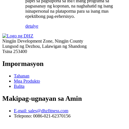
papel sa pagsuporta sa iba't ibang programa sa
pagsasanay ng koponan, na naghahatid ng isang
isinapersonal na plataporma para sa isang mas
epektibong pag-eehersisyo.
detalye
Ningjin Development Zone, Ningjin County
Lungsod ng Dezhou, Lalawigan ng Shandong
Tsina 253400
Impormasyon
Tahanan
Mga Produkto
Balita
Makipag-ugnayan sa Amin
E-mail: sales@dhzfitness.com
Telepono: 0086-021-62370156