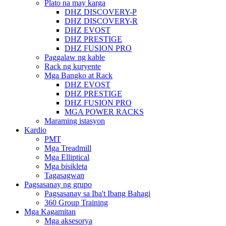
Plato na may karga
DHZ DISCOVERY-P
DHZ DISCOVERY-R
DHZ EVOST
DHZ PRESTIGE
DHZ FUSION PRO
Paggalaw ng kable
Rack ng kuryente
Mga Bangko at Rack
DHZ EVOST
DHZ PRESTIGE
DHZ FUSION PRO
MGA POWER RACKS
Maraming istasyon
Kardio
PMT
Mga Treadmill
Mga Elliptical
Mga bisikleta
Tagasagwan
Pagsasanay ng grupo
Pagsasanay sa Iba't Ibang Bahagi
360 Group Training
Mga Kagamitan
Mga aksesorya