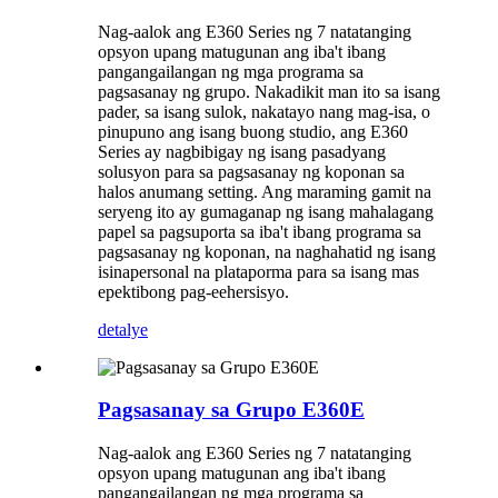
Nag-aalok ang E360 Series ng 7 natatanging
opsyon upang matugunan ang iba't ibang
pangangailangan ng mga programa sa
pagsasanay ng grupo. Nakadikit man ito sa isang
pader, sa isang sulok, nakatayo nang mag-isa, o
pinupuno ang isang buong studio, ang E360
Series ay nagbibigay ng isang pasadyang
solusyon para sa pagsasanay ng koponan sa
halos anumang setting. Ang maraming gamit na
seryeng ito ay gumaganap ng isang mahalagang
papel sa pagsuporta sa iba't ibang programa sa
pagsasanay ng koponan, na naghahatid ng isang
isinapersonal na plataporma para sa isang mas
epektibong pag-eehersisyo.
detalye
Pagsasanay sa Grupo E360E
Nag-aalok ang E360 Series ng 7 natatanging
opsyon upang matugunan ang iba't ibang
pangangailangan ng mga programa sa