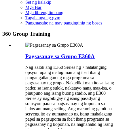
Set ng kalakip
Mga Bar
Mga libreng timbang
Tagahanga ng gym
Pangmasahe na may panginginig ng boses
360 Group Training
Pagsasanay sa Grupo E360A
Nag-aalok ang E360 Series ng 7 natatanging
opsyon upang matugunan ang iba't ibang
pangangailangan ng mga programa sa
pagsasanay ng grupo. Nakadikit man ito sa isang
pader, sa isang sulok, nakatayo nang mag-isa, o
pinupuno ang isang buong studio, ang E360
Series ay nagbibigay ng isang pasadyang
solusyon para sa pagsasanay ng koponan sa
halos anumang setting. Ang maraming gamit na
seryeng ito ay gumaganap ng isang mahalagang
papel sa pagsuporta sa iba't ibang programa sa
pagsasanay ng koponan, na naghahatid ng isang