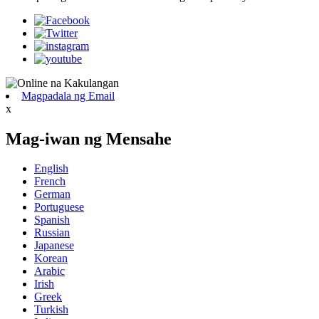
Magpadala ng Email
x
Mag-iwan ng Mensahe
English
French
German
Portuguese
Spanish
Russian
Japanese
Korean
Arabic
Irish
Greek
Turkish