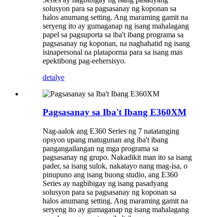
solusyon para sa pagsasanay ng koponan sa
halos anumang setting. Ang maraming gamit na
seryeng ito ay gumaganap ng isang mahalagang
papel sa pagsuporta sa iba't ibang programa sa
pagsasanay ng koponan, na naghahatid ng isang
isinapersonal na plataporma para sa isang mas
epektibong pag-eehersisyo.
detalye
Pagsasanay sa Iba't Ibang E360XM
Nag-aalok ang E360 Series ng 7 natatanging
opsyon upang matugunan ang iba't ibang
pangangailangan ng mga programa sa
pagsasanay ng grupo. Nakadikit man ito sa isang
pader, sa isang sulok, nakatayo nang mag-isa, o
pinupuno ang isang buong studio, ang E360
Series ay nagbibigay ng isang pasadyang
solusyon para sa pagsasanay ng koponan sa
halos anumang setting. Ang maraming gamit na
seryeng ito ay gumaganap ng isang mahalagang