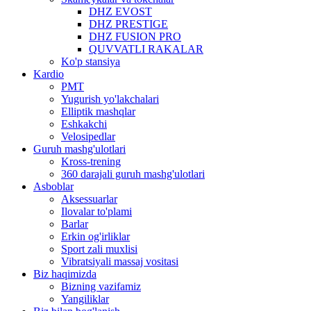
DHZ EVOST
DHZ PRESTIGE
DHZ FUSION PRO
QUVVATLI RAKALAR
Ko'p stansiya
Kardio
PMT
Yugurish yo'lakchalari
Elliptik mashqlar
Eshkakchi
Velosipedlar
Guruh mashg'ulotlari
Kross-trening
360 darajali guruh mashg'ulotlari
Asboblar
Aksessuarlar
Ilovalar to'plami
Barlar
Erkin og'irliklar
Sport zali muxlisi
Vibratsiyali massaj vositasi
Biz haqimizda
Bizning vazifamiz
Yangiliklar