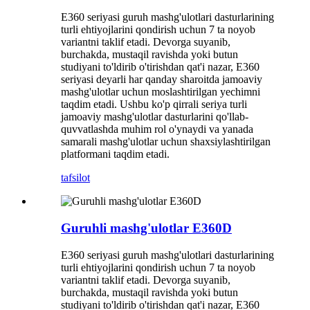
E360 seriyasi guruh mashg'ulotlari dasturlarining
turli ehtiyojlarini qondirish uchun 7 ta noyob
variantni taklif etadi. Devorga suyanib,
burchakda, mustaqil ravishda yoki butun
studiyani to'ldirib o'tirishdan qat'i nazar, E360
seriyasi deyarli har qanday sharoitda jamoaviy
mashg'ulotlar uchun moslashtirilgan yechimni
taqdim etadi. Ushbu ko'p qirrali seriya turli
jamoaviy mashg'ulotlar dasturlarini qo'llab-
quvvatlashda muhim rol o'ynaydi va yanada
samarali mashg'ulotlar uchun shaxsiylashtirilgan
platformani taqdim etadi.
tafsilot
Guruhli mashg'ulotlar E360D
E360 seriyasi guruh mashg'ulotlari dasturlarining
turli ehtiyojlarini qondirish uchun 7 ta noyob
variantni taklif etadi. Devorga suyanib,
burchakda, mustaqil ravishda yoki butun
studiyani to'ldirib o'tirishdan qat'i nazar, E360