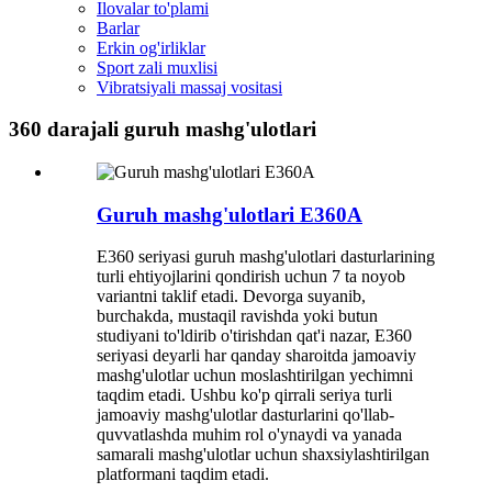
Ilovalar to'plami
Barlar
Erkin og'irliklar
Sport zali muxlisi
Vibratsiyali massaj vositasi
360 darajali guruh mashg'ulotlari
Guruh mashg'ulotlari E360A
E360 seriyasi guruh mashg'ulotlari dasturlarining
turli ehtiyojlarini qondirish uchun 7 ta noyob
variantni taklif etadi. Devorga suyanib,
burchakda, mustaqil ravishda yoki butun
studiyani to'ldirib o'tirishdan qat'i nazar, E360
seriyasi deyarli har qanday sharoitda jamoaviy
mashg'ulotlar uchun moslashtirilgan yechimni
taqdim etadi. Ushbu ko'p qirrali seriya turli
jamoaviy mashg'ulotlar dasturlarini qo'llab-
quvvatlashda muhim rol o'ynaydi va yanada
samarali mashg'ulotlar uchun shaxsiylashtirilgan
platformani taqdim etadi.