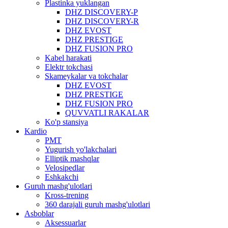
Plastinka yuklangan
DHZ DISCOVERY-P
DHZ DISCOVERY-R
DHZ EVOST
DHZ PRESTIGE
DHZ FUSION PRO
Kabel harakati
Elektr tokchasi
Skameykalar va tokchalar
DHZ EVOST
DHZ PRESTIGE
DHZ FUSION PRO
QUVVATLI RAKALAR
Ko'p stansiya
Kardio
PMT
Yugurish yo'lakchalari
Elliptik mashqlar
Velosipedlar
Eshkakchi
Guruh mashg'ulotlari
Kross-trening
360 darajali guruh mashg'ulotlari
Asboblar
Aksessuarlar