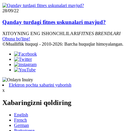
28/09/22
Qanday turdagi fitnes uskunalari mavjud?
XITOYNING ENG ISHONCHLILARI
FITNES BRENDLARI
Obuna bo'ling!
©Mualliflik huquqi - 2010-2026: Barcha huquqlar himoyalangan.
Elektron pochta xabarini yuborish
x
Xabaringizni qoldiring
English
French
German
Portuguese