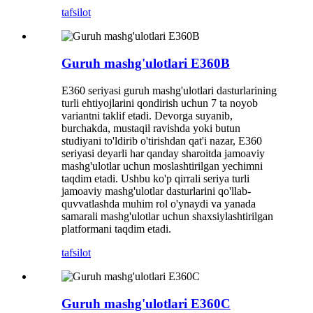
tafsilot
Guruh mashg'ulotlari E360B
E360 seriyasi guruh mashg'ulotlari dasturlarining
turli ehtiyojlarini qondirish uchun 7 ta noyob
variantni taklif etadi. Devorga suyanib,
burchakda, mustaqil ravishda yoki butun
studiyani to'ldirib o'tirishdan qat'i nazar, E360
seriyasi deyarli har qanday sharoitda jamoaviy
mashg'ulotlar uchun moslashtirilgan yechimni
taqdim etadi. Ushbu ko'p qirrali seriya turli
jamoaviy mashg'ulotlar dasturlarini qo'llab-
quvvatlashda muhim rol o'ynaydi va yanada
samarali mashg'ulotlar uchun shaxsiylashtirilgan
platformani taqdim etadi.
tafsilot
Guruh mashg'ulotlari E360C