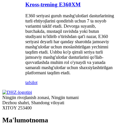
Kross-trening E360XM
E360 seriyasi guruh mashg'ulotlari dasturlarining
turli ehtiyojlarini qondirish uchun 7 ta noyob
variantni taklif etadi. Devorga suyanib,
burchakda, mustaqil ravishda yoki butun
studiyani to'ldirib o'tirishdan qat'i nazar, E360
seriyasi deyarli har qanday sharoitda jamoaviy
mashg'ulotlar uchun moslashtirilgan yechimni
taqdim etadi. Ushbu ko'p qirrali seriya turli
jamoaviy mashg'ulotlar dasturlarini qo'llab-
quvvatlashda muhim rol o'ynaydi va yanada
samarali mashg'ulotlar uchun shaxsiylashtirilgan
platformani taqdim etadi.
tafsilot
Ningjin rivojlanish zonasi, Ningjin tumani
Dezhou shahri, Shandong viloyati
XITOY 253400
Ma'lumotnoma