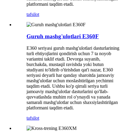
platformani taqdim etadi.
tafsilot
Guruh mashg'ulotlari E360F
E360 seriyasi guruh mashg'ulotlari dasturlarining
turli ehtiyojlarini qondirish uchun 7 ta noyob
variantni taklif etadi. Devorga suyanib,
burchakda, mustaqil ravishda yoki butun
studiyani to'ldirib o'tirishdan qat'i nazar, E360
seriyasi deyarli har qanday sharoitda jamoaviy
mashg'ulotlar uchun moslashtirilgan yechimni
taqdim etadi. Ushbu ko'p qirrali seriya turli
jamoaviy mashg'ulotlar dasturlarini qo'llab-
quvvatlashda muhim rol o'ynaydi va yanada
samarali mashg'ulotlar uchun shaxsiylashtirilgan
platformani taqdim etadi.
tafsilot