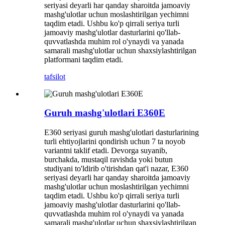
seriyasi deyarli har qanday sharoitda jamoaviy
mashg'ulotlar uchun moslashtirilgan yechimni
taqdim etadi. Ushbu ko'p qirrali seriya turli
jamoaviy mashg'ulotlar dasturlarini qo'llab-
quvvatlashda muhim rol o'ynaydi va yanada
samarali mashg'ulotlar uchun shaxsiylashtirilgan
platformani taqdim etadi.
tafsilot
Guruh mashg'ulotlari E360E
E360 seriyasi guruh mashg'ulotlari dasturlarining
turli ehtiyojlarini qondirish uchun 7 ta noyob
variantni taklif etadi. Devorga suyanib,
burchakda, mustaqil ravishda yoki butun
studiyani to'ldirib o'tirishdan qat'i nazar, E360
seriyasi deyarli har qanday sharoitda jamoaviy
mashg'ulotlar uchun moslashtirilgan yechimni
taqdim etadi. Ushbu ko'p qirrali seriya turli
jamoaviy mashg'ulotlar dasturlarini qo'llab-
quvvatlashda muhim rol o'ynaydi va yanada
samarali mashg'ulotlar uchun shaxsiylashtirilgan