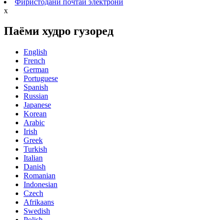
Фиристодани почтаи электронӣ
x
Паёми худро гузоред
English
French
German
Portuguese
Spanish
Russian
Japanese
Korean
Arabic
Irish
Greek
Turkish
Italian
Danish
Romanian
Indonesian
Czech
Afrikaans
Swedish
Polish