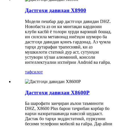
Дастгоҳи давидан X8900
Модели пешбар дар дастгоҳи давидан DHZ.
Новобаста аз он ки минтақаи кардиоии
клуби касбӣ ё толори хурди варзишӣ бошад,
ин силсила метавонад ниёзҳои шуморо ба
дастгоҳи давидан қонеъ гардонад. Аз ҷумла
тарҳи дутарафаи трапесиявӣ, ки аз
мушкилоти статикӣ дур аст, сутунҳои
устувори хӯлаи алюминий, консоли
интеллектуалии ихтиёрии Android ва ғайра.
тафсилот
Дастгоҳи давидан X8600P
Ба шарофати занҷираи аълои таъминоти
DHZ, X8600 Plus барои таҷрибаи корбар бо
нархи назоратшаванда навсозӣ шудааст.
Дастак бо тарҳи зиддистатикӣ, пуркунии
бесими телефони мобилӣ ва ғайра. Дар айни