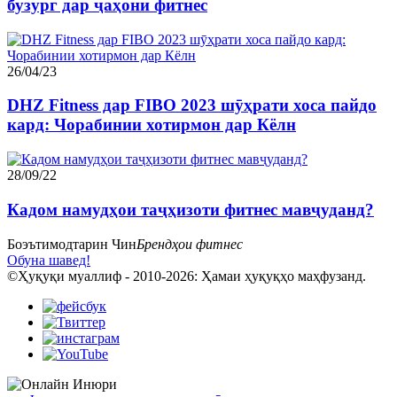
бузург дар ҷаҳони фитнес
26/04/23
DHZ Fitness дар FIBO 2023 шӯҳрати хоса пайдо
кард: Чорабинии хотирмон дар Кёлн
28/09/22
Кадом намудҳои таҷҳизоти фитнес мавҷуданд?
Боэътимодтарин Чин
Брендҳои фитнес
Обуна шавед!
©Ҳуқуқи муаллиф - 2010-2026: Ҳамаи ҳуқуқҳо маҳфузанд.