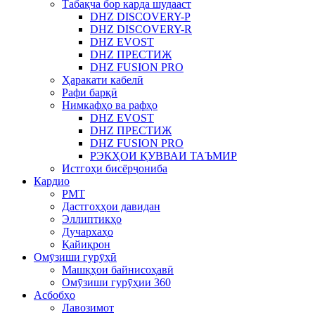
Табақча бор карда шудааст
DHZ DISCOVERY-P
DHZ DISCOVERY-R
DHZ EVOST
DHZ ПРЕСТИЖ
DHZ FUSION PRO
Ҳаракати кабелӣ
Рафи барқӣ
Нимкафҳо ва рафҳо
DHZ EVOST
DHZ ПРЕСТИЖ
DHZ FUSION PRO
РЭКҲОИ ҚУВВАИ ТАЪМИР
Истгоҳи бисёрҷониба
Кардио
PMT
Дастгоҳҳои давидан
Эллиптикҳо
Дучархаҳо
Қайиқрон
Омӯзиши гурӯҳӣ
Машқҳои байнисоҳавӣ
Омӯзиши гурӯҳии 360
Асбобҳо
Лавозимот