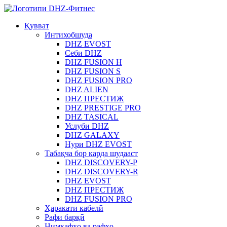
Қувват
Интихобшуда
DHZ EVOST
Себи DHZ
DHZ FUSION H
DHZ FUSION S
DHZ FUSION PRO
DHZ ALIEN
DHZ ПРЕСТИЖ
DHZ PRESTIGE PRO
DHZ TASICAL
Услуби DHZ
DHZ GALAXY
Нури DHZ EVOST
Табақча бор карда шудааст
DHZ DISCOVERY-P
DHZ DISCOVERY-R
DHZ EVOST
DHZ ПРЕСТИЖ
DHZ FUSION PRO
Ҳаракати кабелӣ
Рафи барқӣ
Нимкафҳо ва рафҳо