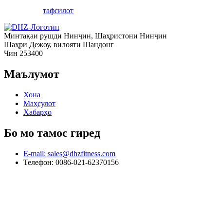
тафсилот
Минтақаи рушди Нинҷин, Шаҳристони Нинҷин
Шаҳри Дежоу, вилояти Шандонг
Чин 253400
Маълумот
Хона
Маҳсулот
Хабарҳо
Бо мо тамос гиред
E-mail: sales@dhzfitness.com
Телефон: 0086-021-62370156