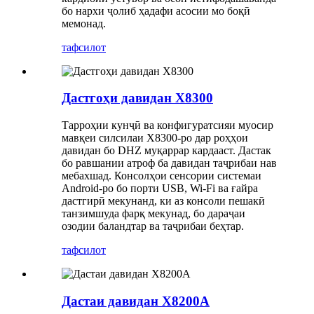
бо нархи ҷолиб ҳадафи асосии мо боқӣ
мемонад.
тафсилот
Дастгоҳи давидан X8300
Тарроҳии кунҷӣ ва конфигуратсияи муосир
мавқеи силсилаи X8300-ро дар роҳҳои
давидан бо DHZ муқаррар кардааст. Дастак
бо равшании атроф ба давидан таҷрибаи нав
мебахшад. Консолҳои сенсории системаи
Android-ро бо порти USB, Wi-Fi ва ғайра
дастгирӣ мекунанд, ки аз консоли пешакӣ
танзимшуда фарқ мекунад, бо дараҷаи
озодии баландтар ва таҷрибаи беҳтар.
тафсилот
Дастаи давидан X8200A