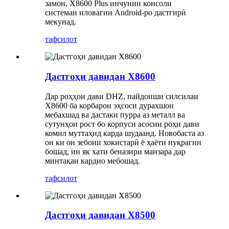
замон, X8600 Plus инчунин консоли
системаи иловагии Android-ро дастгирӣ
мекунад.
тафсилот
Дастгоҳи давидан X8600
Дар роҳҳои дави DHZ, пайдоиши силсилаи
X8600 ба корбарон эҳсоси дурахшон
мебахшад ва дастаки пурра аз металл ва
сутунҳои рост бо корпуси асосии роҳи дави
комил муттаҳид карда шудаанд. Новобаста аз
он ки он зебоии хокистарӣ ё ҳаёти нуқрагин
бошад, ин як хати беназири манзара дар
минтақаи кардио мебошад.
тафсилот
Дастгоҳи давидан X8500