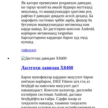
Як қатори премиумии роҳравҳои давидан,
ки тарҳи ҷолиб ва амалӣ буданро муттаҳид
мекунанд, то машқкунандаро ҳангоми роҳ
рафтан ё давидан диққати асосӣ диҳанд. Ба
шарофати системаи ҷабби зарба, фишор ба
буғумҳои машқкунандаҳо метавонад кам
карда шавад. Бо дастгирии консоли Android,
корбарон метавонанд таҷрибаи
бароҳаттарини кардиоро барои худ эҷод
кунанд.
тафсилот
Дастгоҳи давидан X8400
Барои мувофиқтар кардани маҳсулот барои
ниёзҳои корбарон, DHZ Fitness ҳеҷ гоҳ аз
беҳбудӣ ва навсозии маҳсулот даст
накашидааст. Консоли калонтар, дисплейи
ихтиёрии системаи Android, дастаки
беҳбудёфта ва ғайра. Сарфи назар аз
таҷҳизоти навшуда, таъмини таҷҳизоти
кардиоии устувор ва осон истифодашаванда