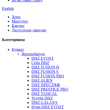
Бо мо тамос гиред
English
Хона
Маҳсулот
Кардио
Дастгоҳҳои давидан
Категорияҳо
Қувват
Интихобшуда
DHZ EVOST
Себи DHZ
DHZ FUSION H
DHZ FUSION S
DHZ FUSION PRO
DHZ ALIEN
DHZ ПРЕСТИЖ
DHZ PRESTIGE PRO
DHZ TASICAL
Услуби DHZ
DHZ GALAXY
Нури DHZ EVOST