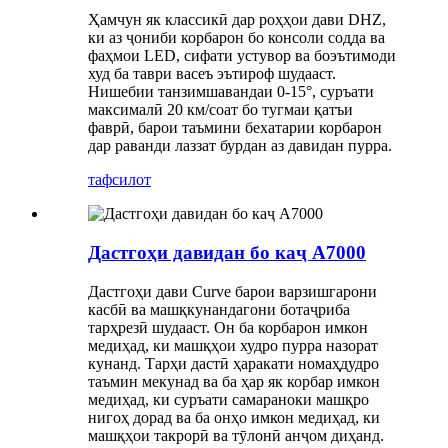
Ҳамчун як классикӣ дар роҳҳои дави DHZ,
ки аз ҷониби корбарон бо консоли содда ва
фаҳмои LED, сифати устувор ва боэътимоди
худ ба таври васеъ эътироф шудааст.
Нишебии танзимшавандаи 0-15°, суръати
максималӣ 20 км/соат бо тугмаи қатъи
фаврӣ, барои таъмини бехатарии корбарон
дар раванди лаззат бурдан аз давидан пурра.
тафсилот
Дастгоҳи давидан бо каҷ A7000
Дастгоҳи дави Curve барои варзишгарони
касбӣ ва машқкунандагони ботаҷриба
тарҳрезӣ шудааст. Он ба корбарон имкон
медиҳад, ки машқҳои худро пурра назорат
кунанд. Тарҳи дастӣ ҳаракати номаҳдудро
таъмин мекунад ва ба ҳар як корбар имкон
медиҳад, ки суръати самараноки машқро
нигоҳ дорад ва ба онҳо имкон медиҳад, ки
машқҳои такрорӣ ва тӯлонӣ анҷом диҳанд.