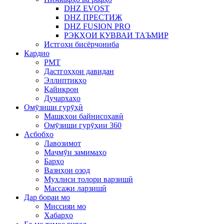
DHZ EVOST
DHZ ПРЕСТИЖ
DHZ FUSION PRO
РЭКҲОИ ҚУВВАИ ТАЪМИР
Истгоҳи бисёрҷониба
Кардио
PMT
Дастгоҳҳои давидан
Эллиптикҳо
Қайиқрон
Дучархаҳо
Омӯзиши гурӯҳӣ
Машқҳои байнисоҳавӣ
Омӯзиши гурӯҳии 360
Асбобҳо
Лавозимот
Маҷмӯи замимаҳо
Барҳо
Вазнҳои озод
Мухлиси толори варзишӣ
Массажи ларзишӣ
Дар бораи мо
Миссияи мо
Хабарҳо