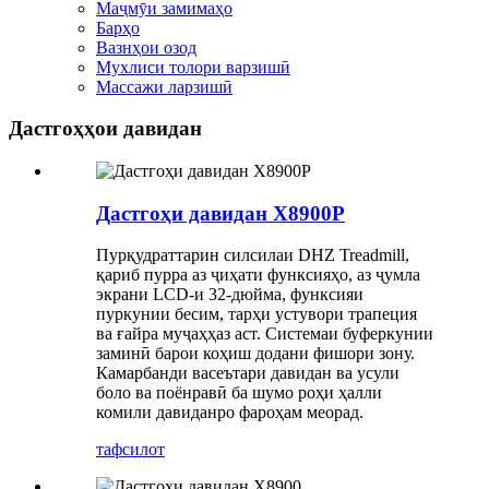
Маҷмӯи замимаҳо
Барҳо
Вазнҳои озод
Мухлиси толори варзишӣ
Массажи ларзишӣ
Дастгоҳҳои давидан
Дастгоҳи давидан X8900P
Пурқудраттарин силсилаи DHZ Treadmill,
қариб пурра аз ҷиҳати функсияҳо, аз ҷумла
экрани LCD-и 32-дюйма, функсияи
пуркунии бесим, тарҳи устувори трапеция
ва ғайра муҷаҳҳаз аст. Системаи буферкунии
заминӣ барои коҳиш додани фишори зону.
Камарбанди васеътари давидан ва усули
боло ва поёнравӣ ба шумо роҳи ҳалли
комили давиданро фароҳам меорад.
тафсилот