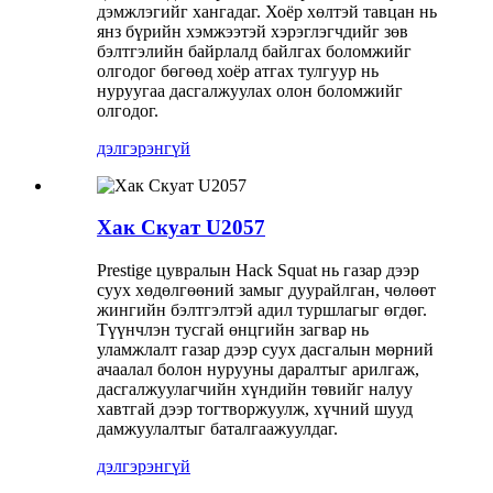
дэмжлэгийг хангадаг. Хоёр хөлтэй тавцан нь
янз бүрийн хэмжээтэй хэрэглэгчдийг зөв
бэлтгэлийн байрлалд байлгах боломжийг
олгодог бөгөөд хоёр атгах тулгуур нь
нуруугаа дасгалжуулах олон боломжийг
олгодог.
дэлгэрэнгүй
Хак Скуат U2057
Prestige цувралын Hack Squat нь газар дээр
суух хөдөлгөөний замыг дуурайлган, чөлөөт
жингийн бэлтгэлтэй адил туршлагыг өгдөг.
Түүнчлэн тусгай өнцгийн загвар нь
уламжлалт газар дээр суух дасгалын мөрний
ачаалал болон нурууны даралтыг арилгаж,
дасгалжуулагчийн хүндийн төвийг налуу
хавтгай дээр тогтворжуулж, хүчний шууд
дамжуулалтыг баталгаажуулдаг.
дэлгэрэнгүй