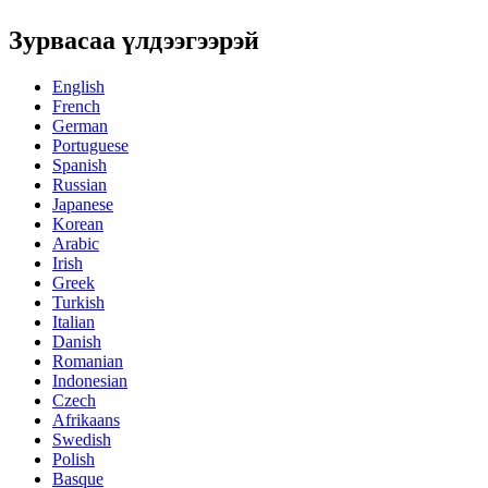
Зурвасаа үлдээгээрэй
English
French
German
Portuguese
Spanish
Russian
Japanese
Korean
Arabic
Irish
Greek
Turkish
Italian
Danish
Romanian
Indonesian
Czech
Afrikaans
Swedish
Polish
Basque