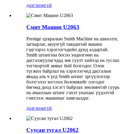
дэлгэрэнгүй
Смит Машин U2063
Prestige цувралын Smith Machine нь шинэлэг,
загварлаг, аюулгүй тавцантай машин
гэдгээрээ хэрэглэгчдийн дунд алдартай.
Smith штангны босоо хөдөлгөөн нь
дасгалжуулагчдад зөв суулт хийхэд нь туслах
тогтвортой замыг бий болгодог. Олон
түгжих байрлал нь хэрэглэгчид дасгалын
явцад аль ч үед Smith штанг эргүүлснээр
бэлтгэлээ зогсоох боломжийг олгодог
бөгөөд доод хэсэгт байрлах зөөлөвчтэй суурь
нь ачааллын штанг гэнэт унахаас үүдэлтэй
гэмтлээс машиныг хамгаалдаг.
дэлгэрэнгүй
Суусан тугал U2062