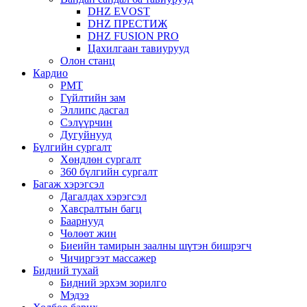
DHZ EVOST
DHZ ПРЕСТИЖ
DHZ FUSION PRO
Цахилгаан тавиурууд
Олон станц
Кардио
PMT
Гүйлтийн зам
Эллипс дасгал
Сэлүүрчин
Дугуйнууд
Бүлгийн сургалт
Хөндлөн сургалт
360 бүлгийн сургалт
Багаж хэрэгсэл
Дагалдах хэрэгсэл
Хавсралтын багц
Баарнууд
Чөлөөт жин
Биеийн тамирын заалны шүтэн бишрэгч
Чичиргээт массажер
Бидний тухай
Бидний эрхэм зорилго
Мэдээ