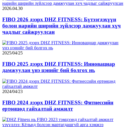
2026.04.30
FIBO 2026 дээрх DHZ FITNESS: Бүтээгдэхүүн
болон нарийн ширийн зүйлсээр дамжуулан хүч
чадлыг сайжруулсан
2025/04/25
FIBO 2025 дээрх DHZ FITNESS: Инновациар
дамжуулан үнэ цэнийг бий болгох нь
2024/04/23
FIBO 2024 дээрх DHZ FITNESS: Фитнессийн
ертөнцөд гайхалтай амжилт