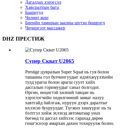
Дагалдах хэрэгсэл
Хавсралтын багц
Баарнууд
Чөлөөт жин
Биеийн тамирын заалны шүтэн бишрэгч
Чичиргээт массажер
DHZ ПРЕСТИЖ
Супер Скват U2065
Prestige цувралын Super Squat нь гуя болон
ташааны гол булчингуудыг идэвхжүүлэхийн
тулд урагш болон арагш суулт хийх
дасгалын горимуудыг санал болгодог.
Өргөн, өнцөгтэй хөлний тавцан нь
хэрэглэгчийн хөдөлгөөний замыг налуу
хавтгайд байлгаж, нуруун дээрх даралтыг
ихээхэн бууруулдаг. Түгжих хөшүүрэг нь та
бэлтгэл хийж эхлэхэд автоматаар унах
бөгөөд та дасгал хийхээс гарахад дөрөө
гишгэснээр амархан дахин тохируулж болно.