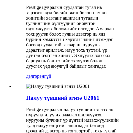
Prestige цувралын суудалтай тугал нь
хэрэглэгчдэд биеийн жин болон нэмэлт
жингийн хавтанг ашиглан тугалын
булчингийн бүлгүүдийг оновчтой
идэвхжүүлэх боломжийг олгодог. Амархан
тохируулж болох гуяны дэвсгэр нь янз
бүрийн хэмжээтэй хэрэглэгчдийг дэмждэг
бөгөөд суудалтай загвар нь нурууны
даралтыг арилгаж, илүү тохь тухтай, үр
дүнтэй бэлтгэл хийдэг. Эхлүүлэх-зогсоох
бариул нь бэлтгэлийг эхлүүлэх болон
дуусгах үед аюулгүй байдлыг хангадаг.
дэлгэрэнгүй
Налуу түвшний эгнээ U2061
Prestige цувралын налуу түвшний эгнээ нь
нуруунд илүү их ачаалал шилжүүлэх,
нурууны булчинг үр дүнтэй идэвхжүүлэхийн
тулд налуу өнцгийг ашигладаг бөгөөд
цээжний дэвсгэр нь тогтвортой, тохь тухтай