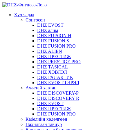
Хүч чадал
Сонгосон
DHZ EVOST
DHZ алим
DHZ FUISION H
DHZ FUSION S
DHZ FUSION PRO
DHZ ALIEN
DHZ ПРЕСТИЖ
DHZ PRESTIGE PRO
DHZ TASICAL
DHZ ХЭВЛЭЛ
DHZ ГАЛАКТИК
DHZ EVOST ГЭРЭЛ
Ачаатай хавтан
DHZ DISCOVERY-P
DHZ DISCOVERY-R
DHZ EVOST
DHZ ПРЕСТИЖ
DHZ FUSION PRO
Кабелийн хөдөлгөөн
Цахилгаан тавиур
Вандан сандал ба тавиурууд