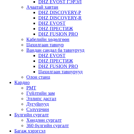
DHZ EVOST ГЭРЭЛ
Ачаатай хавтан
DHZ DISCOVERY-P
DHZ DISCOVERY-R
DHZ EVOST
DHZ ПРЕСТИЖ
DHZ FUSION PRO
Кабелийн хөдөлгөөн
Цахилгаан тавиур
Вандан сандал ба тавиурууд
DHZ EVOST
DHZ ПРЕСТИЖ
DHZ FUSION PRO
Цахилгаан тавиурууд
Олон станц
Кардио
PMT
Гүйлтийн зам
Эллипс дасгал
Дугуйнууд
Сэлүүрчин
Бүлгийн сургалт
Хөндлөн сургалт
360 бүлгийн сургалт
Багаж хэрэгсэл