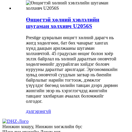
Өнцөгтэй хөлний хэвлэлийн
шугаман холхивч U2056S
Prestige цувралын өнцөгт хөлний дарагч нь
жигд хөдөлгөөн, бат бөх чанарыг хангах
хүнд даацын арилжааны шугаман
холхивчтой. 45 градусын өнцөг болон хоёр
эхлэх байрлал нь хөлний даралтын оновчтой
хөдөлгөөнийг дуурайлган хийдэг боловч
нурууны даралтыг арилгадаг. Эргономикийн
хувьд оновчтой суудлын загвар нь биеийн
байрлалыг нарийн тогтоож, дэмжлэг
үзүүлдэг бөгөөд хөлийн тавцан дээрх дөрвөн
жингийн эвэр нь хэрэглэгчдэд жингийн
тавцанг хялбархан ачаалах боломжийг
олгодог.
дэлгэрэнгүй
Нинжин хошуу, Нинжин хөгжлийн бүс
Шаньдун мужийн Дэжоу хот