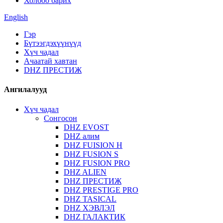
Холбоо барих
English
Гэр
Бүтээгдэхүүнүүд
Хүч чадал
Ачаатай хавтан
DHZ ПРЕСТИЖ
Ангилалууд
Хүч чадал
Сонгосон
DHZ EVOST
DHZ алим
DHZ FUISION H
DHZ FUSION S
DHZ FUSION PRO
DHZ ALIEN
DHZ ПРЕСТИЖ
DHZ PRESTIGE PRO
DHZ TASICAL
DHZ ХЭВЛЭЛ
DHZ ГАЛАКТИК