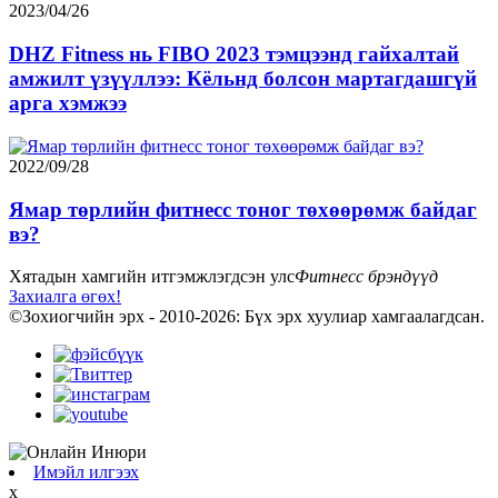
2023/04/26
DHZ Fitness нь FIBO 2023 тэмцээнд гайхалтай
амжилт үзүүллээ: Кёльнд болсон мартагдашгүй
арга хэмжээ
2022/09/28
Ямар төрлийн фитнесс тоног төхөөрөмж байдаг
вэ?
Хятадын хамгийн итгэмжлэгдсэн улс
Фитнесс брэндүүд
Захиалга өгөх!
©Зохиогчийн эрх - 2010-2026: Бүх эрх хуулиар хамгаалагдсан.
Имэйл илгээх
x