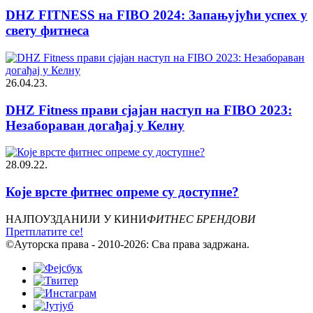
DHZ FITNESS на FIBO 2024: Запањујући успех у
свету фитнеса
26.04.23.
DHZ Fitness прави сјајан наступ на FIBO 2023:
Незабораван догађај у Келну
28.09.22.
Које врсте фитнес опреме су доступне?
НАЈПОУЗДАНИЈИ У КИНИ
ФИТНЕС БРЕНДОВИ
Претплатите се!
©Ауторска права - 2010-2026: Сва права задржана.