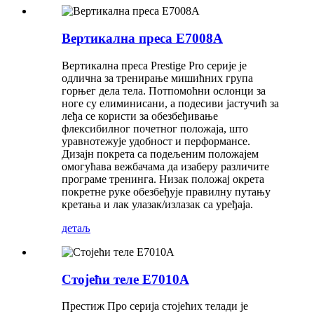
Вертикална преса Е7008А
Вертикална преса Prestige Pro серије је
одлична за тренирање мишићних група
горњег дела тела. Потпомоћни ослонци за
ноге су елиминисани, а подесиви јастучић за
леђа се користи за обезбеђивање
флексибилног почетног положаја, што
уравнотежује удобност и перформансе.
Дизајн покрета са подељеним положајем
омогућава вежбачама да изаберу различите
програме тренинга. Низак положај окрета
покретне руке обезбеђује правилну путању
кретања и лак улазак/излазак са уређаја.
детаљ
Стојећи теле E7010A
Престиж Про серија стојећих телади је