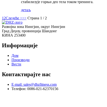
стабилизује горњи део тела током тренинга.
детаљ
1
2
Следеће >
>>
Страна 1 / 2
Развојна зона Нингјин, округ Нингјин
Град Деџоу, провинција Шандонг
КИНА 253400
Информације
Дом
Производи
Вести
Контактирајте нас
E-mail: sales@dhzfitness.com
Телефон: 0086-021-62370156