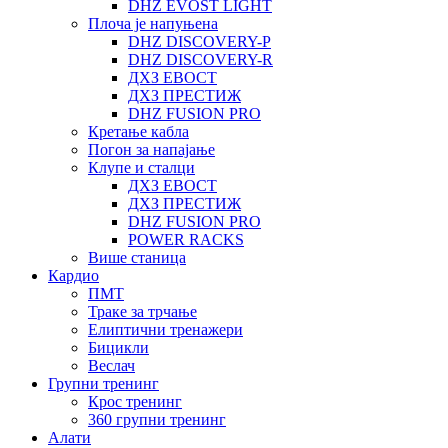
DHZ EVOST LIGHT
Плоча је напуњена
DHZ DISCOVERY-P
DHZ DISCOVERY-R
ДХЗ ЕВОСТ
ДХЗ ПРЕСТИЖ
DHZ FUSION PRO
Кретање кабла
Погон за напајање
Клупе и сталци
ДХЗ ЕВОСТ
ДХЗ ПРЕСТИЖ
DHZ FUSION PRO
POWER RACKS
Више станица
Кардио
ПМТ
Траке за трчање
Елиптични тренажери
Бицикли
Веслач
Групни тренинг
Крос тренинг
360 групни тренинг
Алати