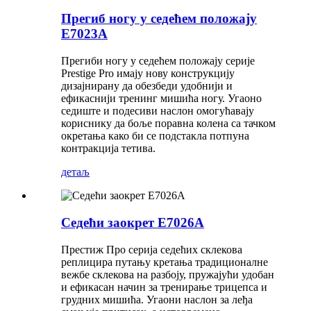
Прегиб ногу у седећем положају
E7023A
Прегиби ногу у седећем положају серије
Prestige Pro имају нову конструкцију
дизајнирану да обезбеди удобнији и
ефикаснији тренинг мишића ногу. Угаоно
седиште и подесиви наслон омогућавају
кориснику да боље поравна колена са тачком
окретања како би се подстакла потпуна
контракција тетива.
детаљ
Седећи заокрет E7026A
Престиж Про серија седећих склекова
реплицира путању кретања традиционалне
вежбе склекова на разбоју, пружајући удобан
и ефикасан начин за тренирање трицепса и
грудних мишића. Угаони наслон за леђа