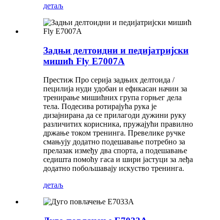
детаљ
Задњи делтоидни и педијатријски
мишић Fly E7007A
Престиж Про серија задњих делтоида /
пецилија нуди удобан и ефикасан начин за
тренирање мишићних група горњег дела
тела. Подесива ротирајућа рука је
дизајнирана да се прилагоди дужини руку
различитих корисника, пружајући правилно
држање током тренинга. Превелике ручке
смањују додатно подешавање потребно за
прелазак између два спорта, а подешавање
седишта помоћу гаса и шири јастуци за леђа
додатно побољшавају искуство тренинга.
детаљ