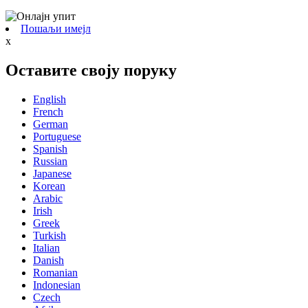
Пошаљи имејл
x
Оставите своју поруку
English
French
German
Portuguese
Spanish
Russian
Japanese
Korean
Arabic
Irish
Greek
Turkish
Italian
Danish
Romanian
Indonesian
Czech