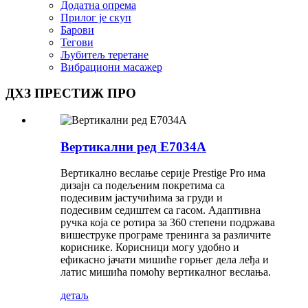
Додатна опрема
Прилог је скуп
Барови
Тегови
Љубитељ теретане
Вибрациони масажер
ДХЗ ПРЕСТИЖ ПРО
Вертикални ред E7034A
Вертикално веслање серије Prestige Pro има
дизајн са подељеним покретима са
подесивим јастучићима за груди и
подесивим седиштем са гасом. Адаптивна
ручка која се ротира за 360 степени подржава
вишеструке програме тренинга за различите
кориснике. Корисници могу удобно и
ефикасно јачати мишиће горњег дела леђа и
латис мишића помоћу вертикалног веслања.
детаљ