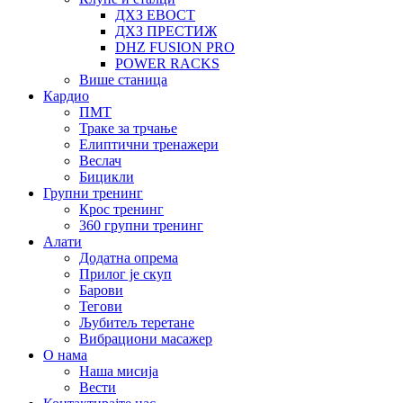
ДХЗ ЕВОСТ
ДХЗ ПРЕСТИЖ
DHZ FUSION PRO
POWER RACKS
Више станица
Кардио
ПМТ
Траке за трчање
Елиптични тренажери
Веслач
Бицикли
Групни тренинг
Крос тренинг
360 групни тренинг
Алати
Додатна опрема
Прилог је скуп
Барови
Тегови
Љубитељ теретане
Вибрациони масажер
О нама
Наша мисија
Вести