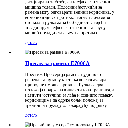
дизајнирана за безбедан и ефикасан тренинг
мишића телади. Подесиви јастучићи за
рамена могу одговарати већини корисника, у
комбинацији са противклизним плочама за
стопала и ручкама за безбедност. Стојећи
телади пружа ефикасан тренинг за групу
мишића телади стајањем на прстима.
детаљ
Пресак за рамена Е7006А
Престиж Про серија рамена нуди ново
решење за путању кретања које симулира
природне путање кретања. Ручка са два
положаја подржава више стилова тренинга, а
нагнути јастучићи за леђа и седиште помажу
корисницима да одрже бољи положај за
тренинг и пружају одговарајућу подршку.
детаљ