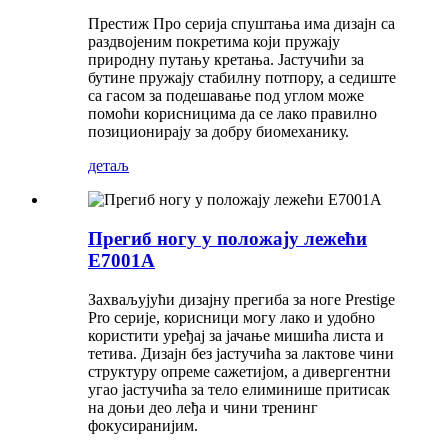
Престиж Про серија спуштања има дизајн са
раздвојеним покретима који пружају
природну путању кретања. Јастучићи за
бутине пружају стабилну потпору, а седиште
са гасом за подешавање под углом може
помоћи корисницима да се лако правилно
позиционирају за добру биомеханику.
детаљ
Прегиб ногу у положају лежећи
E7001A
Захваљујући дизајну прегиба за ноге Prestige
Pro серије, корисници могу лако и удобно
користити уређај за јачање мишића листа и
тетива. Дизајн без јастучића за лактове чини
структуру опреме сажетијом, а дивергентни
угао јастучића за тело елиминише притисак
на доњи део леђа и чини тренинг
фокусиранијим.