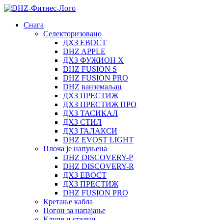
Снага
Селекторизовано
ДХЗ ЕВОСТ
DHZ APPLE
ДХЗ ФУЖИОН Х
DHZ FUSION S
DHZ FUSION PRO
DHZ ванземаљац
ДХЗ ПРЕСТИЖ
ДХЗ ПРЕСТИЖ ПРО
ДХЗ ТАСИКАЛ
ДХЗ СТИЛ
ДХЗ ГАЛАКСИ
DHZ EVOST LIGHT
Плоча је напуњена
DHZ DISCOVERY-P
DHZ DISCOVERY-R
ДХЗ ЕВОСТ
ДХЗ ПРЕСТИЖ
DHZ FUSION PRO
Кретање кабла
Погон за напајање
Клупе и сталци