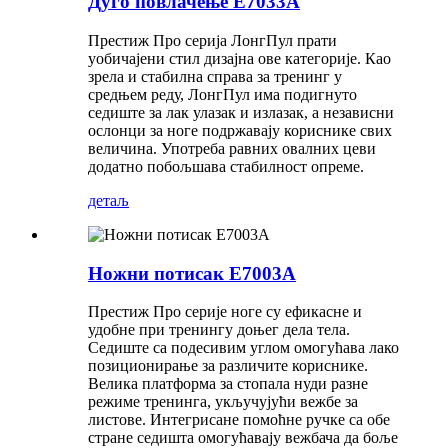
Дуго повлачење Е7033А
Престиж Про серија ЛонгПул прати
уобичајени стил дизајна ове категорије. Као
зрела и стабилна справа за тренинг у
средњем реду, ЛонгПул има подигнуто
седиште за лак улазак и излазак, а независни
ослонци за ноге подржавају кориснике свих
величина. Употреба равних овалних цеви
додатно побољшава стабилност опреме.
детаљ
Ножни потисак Е7003А
Престиж Про серије ноге су ефикасне и
удобне при тренингу доњег дела тела.
Седиште са подесивим углом омогућава лако
позиционирање за различите кориснике.
Велика платформа за стопала нуди разне
режиме тренинга, укључујући вежбе за
листове. Интегрисане помоћне ручке са обе
стране седишта омогућавају вежбача да боље