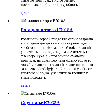
смањује притисак, а истовремено
побољшава стабилност и удобност.
детаљ
Ротациони торзо Е7018А
Ротациони торзо Prestige Pro серије задржава
уобичајени дизајн ове врсте опреме ради
удобности и перформанси. Усвојен је дизајн
у клечећем положају, који може истегнути
флексоре кука, а истовремено смањити
притисак на доњи део леђа колико год је то
могуће. Јединствено дизајнирани штитници
за колена обезбеђују стабилност и удобност
употребе и пружају заштиту за тренинг у
више положаја.
детаљ
Спуштање E7035A