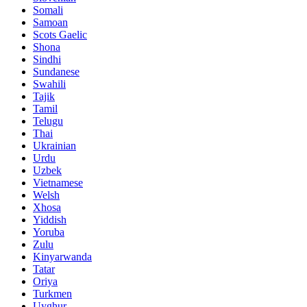
Somali
Samoan
Scots Gaelic
Shona
Sindhi
Sundanese
Swahili
Tajik
Tamil
Telugu
Thai
Ukrainian
Urdu
Uzbek
Vietnamese
Welsh
Xhosa
Yiddish
Yoruba
Zulu
Kinyarwanda
Tatar
Oriya
Turkmen
Uyghur