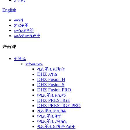
ያግኙን
English
መነሻ
ምርቶች
መሳሪያዎች
መለዋወጫዎች
ምድቦች
ጥንካሬ
የተመረጡ
ዲኤችዚ ኢቮስት
DHZ አፕል
DHZ Fusion H
DHZ Fusion S
DHZ Fusion PRO
የዲኤችዚ አላይን
DHZ PRESTIGE
DHZ PRESTIGE PRO
ዲኤችዚ ታሲካል
የዲኤችዚ ቅጥ
የዲኤችዚ ጋላክሲ
ዲኤችዚ ኢቮስት ላይት