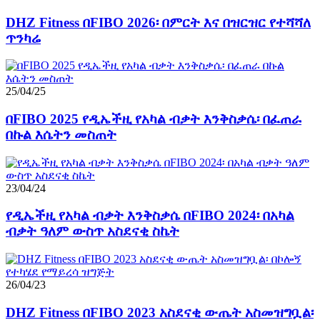
DHZ Fitness በFIBO 2026፡ በምርት እና በዝርዝር የተሻሻለ
ጥንካሬ
25/04/25
በFIBO 2025 የዲኤችዚ የአካል ብቃት እንቅስቃሴ፡ በፈጠራ
በኩል እሴትን መስጠት
23/04/24
የዲኤችዚ የአካል ብቃት እንቅስቃሴ በFIBO 2024፡ በአካል
ብቃት ዓለም ውስጥ አስደናቂ ስኬት
26/04/23
DHZ Fitness በFIBO 2023 አስደናቂ ውጤት አስመዝግቧል፡