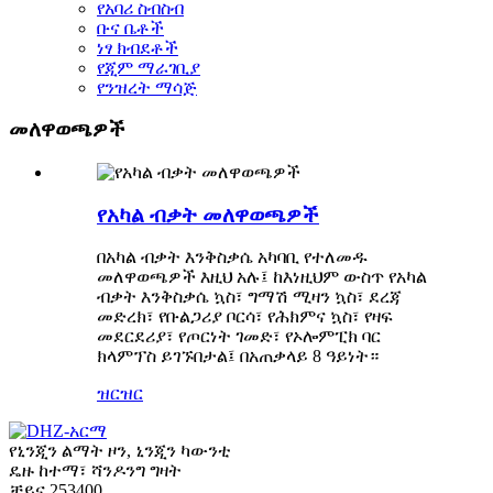
የአባሪ ስብስብ
ቡና ቤቶች
ነፃ ክብደቶች
የጂም ማራገቢያ
የንዝረት ማሳጅ
መለዋወጫዎች
የአካል ብቃት መለዋወጫዎች
በአካል ብቃት እንቅስቃሴ አካባቢ የተለመዱ
መለዋወጫዎች እዚህ አሉ፤ ከእነዚህም ውስጥ የአካል
ብቃት እንቅስቃሴ ኳስ፣ ግማሽ ሚዛን ኳስ፣ ደረጃ
መድረክ፣ የቡልጋሪያ ቦርሳ፣ የሕክምና ኳስ፣ የዛፍ
መደርደሪያ፣ የጦርነት ገመድ፣ የኦሎምፒክ ባር
ክላምፕስ ይገኙበታል፤ በአጠቃላይ 8 ዓይነት።
ዝርዝር
የኒንጂን ልማት ዞን, ኒንጂን ካውንቲ
ዴዙ ከተማ፣ ሻንዶንግ ግዛት
ቻይና 253400