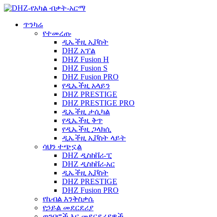
ጥንካሬ
የተመረጡ
ዲኤችዚ ኢቮስት
DHZ አፕል
DHZ Fusion H
DHZ Fusion S
DHZ Fusion PRO
የዲኤችዚ አላይን
DHZ PRESTIGE
DHZ PRESTIGE PRO
ዲኤችዚ ታሲካል
የዲኤችዚ ቅጥ
የዲኤችዚ ጋላክሲ
ዲኤችዚ ኢቮስት ላይት
ሳህን ተጭኗል
DHZ ዲስከቨሪ-ፒ
DHZ ዲስከቨሪ-አር
ዲኤችዚ ኢቮስት
DHZ PRESTIGE
DHZ Fusion PRO
የኬብል እንቅስቃሴ
የኃይል መደርደሪያ
ወንበሮች እና መደርደሪያዎች