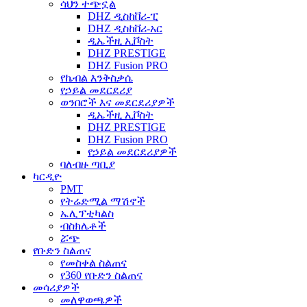
ሳህን ተጭኗል
DHZ ዲስከቨሪ-ፒ
DHZ ዲስከቨሪ-አር
ዲኤችዚ ኢቮስት
DHZ PRESTIGE
DHZ Fusion PRO
የኬብል እንቅስቃሴ
የኃይል መደርደሪያ
ወንበሮች እና መደርደሪያዎች
ዲኤችዚ ኢቮስት
DHZ PRESTIGE
DHZ Fusion PRO
የኃይል መደርደሪያዎች
ባለብዙ ጣቢያ
ካርዲዮ
PMT
የትሬድሚል ማሽኖች
ኤሊፕቲካልስ
ብስክሌቶች
ሯጭ
የቡድን ስልጠና
የመስቀል ስልጠና
የ360 የቡድን ስልጠና
መሳሪያዎች
መለዋወጫዎች