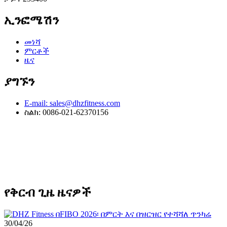
ኢንፎሜሽን
መነሻ
ምርቶች
ዜና
ያግኙን
E-mail: sales@dhzfitness.com
ስልክ: 0086-021-62370156
የቅርብ ጊዜ ዜናዎች
30/04/26