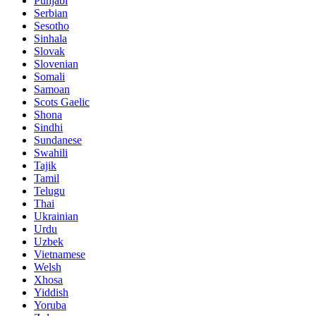
Punjabi
Serbian
Sesotho
Sinhala
Slovak
Slovenian
Somali
Samoan
Scots Gaelic
Shona
Sindhi
Sundanese
Swahili
Tajik
Tamil
Telugu
Thai
Ukrainian
Urdu
Uzbek
Vietnamese
Welsh
Xhosa
Yiddish
Yoruba