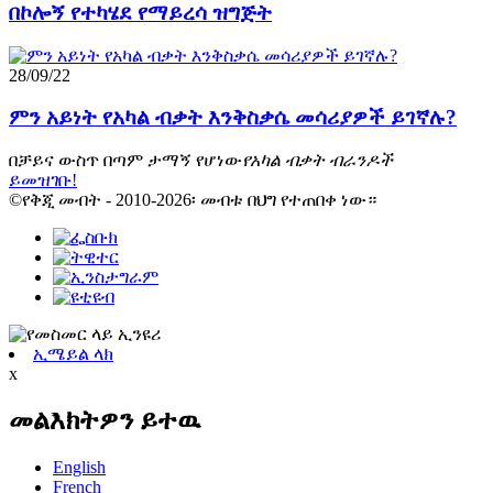
በኮሎኝ የተካሄደ የማይረሳ ዝግጅት
28/09/22
ምን አይነት የአካል ብቃት እንቅስቃሴ መሳሪያዎች ይገኛሉ?
በቻይና ውስጥ በጣም ታማኝ የሆነው
የአካል ብቃት ብራንዶች
ይመዝገቡ!
©የቅጂ መብት - 2010-2026፡ መብቱ በህግ የተጠበቀ ነው።
ኢሜይል ላክ
x
መልእክትዎን ይተዉ
English
French