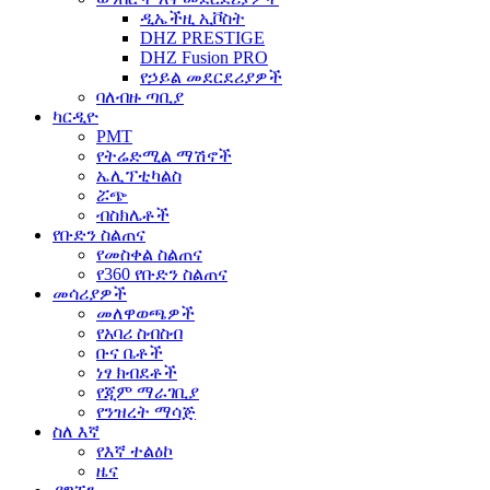
ዲኤችዚ ኢቮስት
DHZ PRESTIGE
DHZ Fusion PRO
የኃይል መደርደሪያዎች
ባለብዙ ጣቢያ
ካርዲዮ
PMT
የትሬድሚል ማሽኖች
ኤሊፕቲካልስ
ሯጭ
ብስክሌቶች
የቡድን ስልጠና
የመስቀል ስልጠና
የ360 የቡድን ስልጠና
መሳሪያዎች
መለዋወጫዎች
የአባሪ ስብስብ
ቡና ቤቶች
ነፃ ክብደቶች
የጂም ማራገቢያ
የንዝረት ማሳጅ
ስለ እኛ
የእኛ ተልዕኮ
ዜና