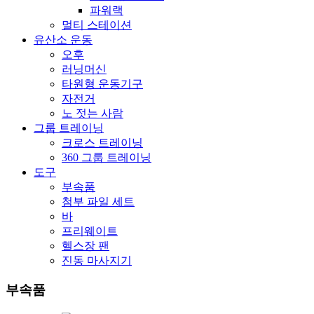
파워랙
멀티 스테이션
유산소 운동
오후
러닝머신
타원형 운동기구
자전거
노 젓는 사람
그룹 트레이닝
크로스 트레이닝
360 그룹 트레이닝
도구
부속품
첨부 파일 세트
바
프리웨이트
헬스장 팬
진동 마사지기
부속품