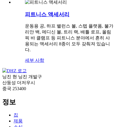
피트니스 액세서리
운동용 공, 하프 밸런스 볼, 스텝 플랫폼, 불가
리안 백, 메디신 볼, 트리 랙, 배틀 로프, 올림
픽 바 클램프 등 피트니스 분야에서 흔히 사
용되는 액세서리 8종이 모두 갖춰져 있습니
다.
세부 사항
닝진 현 닝진 개발구
산둥성 더저우시
중국 253400
정보
집
제품
소식