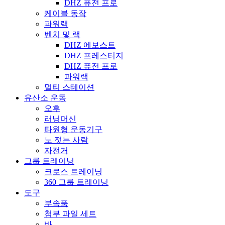
DHZ 퓨전 프로
케이블 동작
파워랙
벤치 및 랙
DHZ 에보스트
DHZ 프레스티지
DHZ 퓨전 프로
파워랙
멀티 스테이션
유산소 운동
오후
러닝머신
타원형 운동기구
노 젓는 사람
자전거
그룹 트레이닝
크로스 트레이닝
360 그룹 트레이닝
도구
부속품
첨부 파일 세트
바