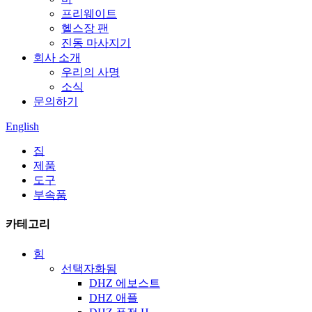
프리웨이트
헬스장 팬
진동 마사지기
회사 소개
우리의 사명
소식
문의하기
English
집
제품
도구
부속품
카테고리
힘
선택자화됨
DHZ 에보스트
DHZ 애플