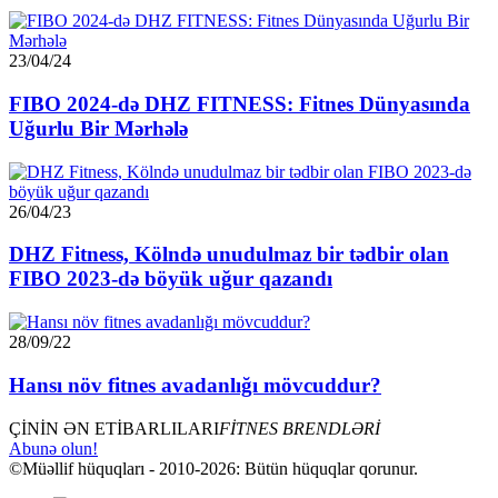
23/04/24
FIBO 2024-də DHZ FITNESS: Fitnes Dünyasında
Uğurlu Bir Mərhələ
26/04/23
DHZ Fitness, Kölndə unudulmaz bir tədbir olan
FIBO 2023-də böyük uğur qazandı
28/09/22
Hansı növ fitnes avadanlığı mövcuddur?
ÇİNİN ƏN ETİBARLILARI
FİTNES BRENDLƏRİ
Abunə olun!
©Müəllif hüquqları - 2010-2026: Bütün hüquqlar qorunur.