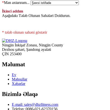
*
Mən axtarıram...
İkinci addım
Aşağıdakı Tələb Olunan Sahələri Doldurun.
* tələb olunan sahəni göstərir
Ningjin İnkişaf Zonası, Ningjin County
Dezhou şəhəri, Şandong əyaləti
ÇİN 253400
Məlumat
Ev
Məhsullar
Xəbərlər
Bizimlə Əlaqə
E-mail: sales@dhzfitness.com
Telefon: 0086-021-62370156