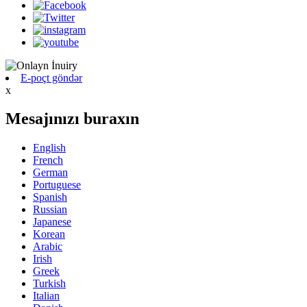
E-poçt göndər
x
Mesajınızı buraxın
English
French
German
Portuguese
Spanish
Russian
Japanese
Korean
Arabic
Irish
Greek
Turkish
Italian